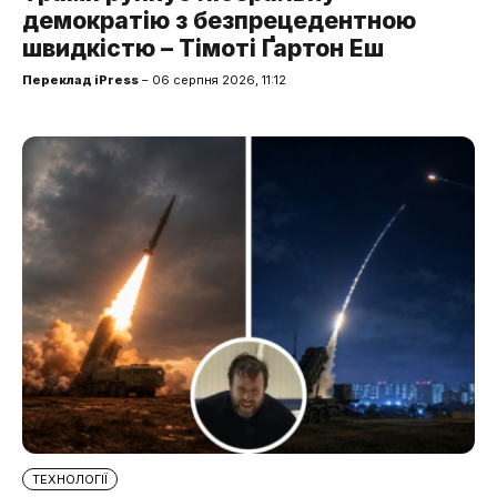
демократію з безпрецедентною
швидкістю – Тімоті Ґартон Еш
Переклад iPress
– 06 серпня 2026, 11:12
ТЕХНОЛОГІЇ