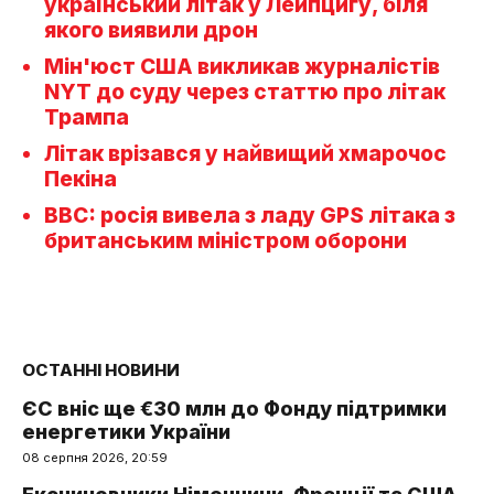
український літак у Лейпцигу, біля
якого виявили дрон
Мін'юст США викликав журналістів
NYT до суду через статтю про літак
Трампа
Літак врізався у найвищий хмарочос
Пекіна
BBC: росія вивела з ладу GPS літака з
британським міністром оборони
ОСТАННІ НОВИНИ
ЄС вніс ще €30 млн до Фонду підтримки
енергетики України
08 серпня 2026, 20:59