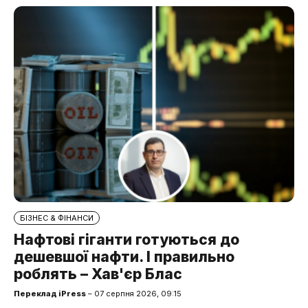
БІЗНЕС & ФІНАНСИ
Нафтові гіганти готуються до
дешевшої нафти. І правильно
роблять – Хав'єр Блас
Переклад iPress
– 07 серпня 2026, 09:15