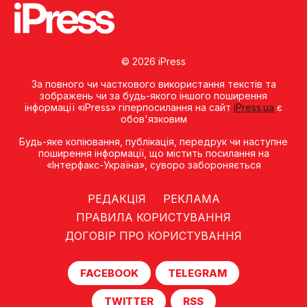
© 2026 iPress
За повного чи часткового використання текстів та
зображень чи за будь-якого іншого поширення
інформації «iPress» гіперпосилання на сайт
iPress.ua
є
обов'язковим
Будь-яке копiювання, публiкацiя, передрук чи наступне
поширення iнформацiї, що мiстить посилання на
«Iнтерфакс-Україна», суворо забороняється
РЕДАКЦІЯ
РЕКЛАМА
ПРАВИЛА КОРИСТУВАННЯ
ДОГОВІР ПРО КОРИСТУВАННЯ
FACEBOOK
TELEGRAM
TWITTER
RSS