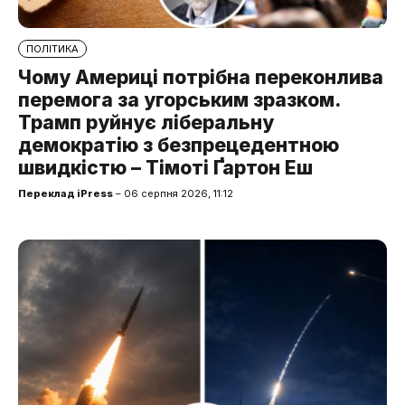
ПОЛІТИКА
Чому Америці потрібна переконлива
перемога за угорським зразком.
Трамп руйнує ліберальну
демократію з безпрецедентною
швидкістю – Тімоті Ґартон Еш
Переклад iPress
– 06 серпня 2026, 11:12