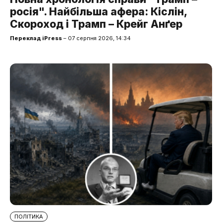
росія". Найбільша афера: Кіслін,
Скороход і Трамп – Крейг Анґер
Переклад iPress
– 07 серпня 2026, 14:34
ПОЛІТИКА