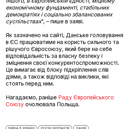
іншого, в європейській єдності, міцному
економічному фундаменті, стабільних
демократіях і соціально збалансованих
суспільствах
", – пише в заяві.
Як зазначено на сайті, Данське головування
в ЄС працюватиме на користь сильного та
рішучого Євросоюзу, який бере на себе
відповідальність за власну безпеку і
зміцнення своєї конкурентоспроможності.
Це вимагає від блоку підкріплення слів
діями, а також відповіді на виклики, які
стоять перед ним.
Нагадаємо, раніше
Раду Європейського
Союзу
очолювала Польща.
ВІЙНА В УКРАЇНІ
РОСІЯ ОКУПАНТИ
ДАНІЯ