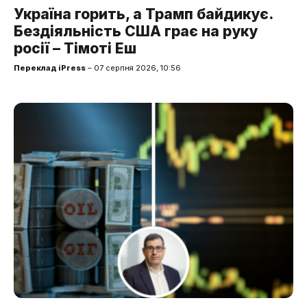
Україна горить, а Трамп байдикує.
Бездіяльність США грає на руку
росії – Тімоті Еш
Переклад iPress
– 07 серпня 2026, 10:56