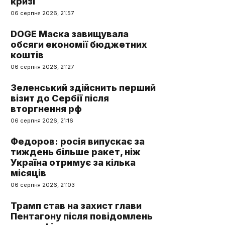
кризі
06 серпня 2026, 21:57
DOGE Маска завищувала
обсяги економії бюджетних
коштів
06 серпня 2026, 21:27
Зеленський здійснить перший
візит до Сербії після
вторгнення рф
06 серпня 2026, 21:16
Федоров: росія випускає за
тиждень більше ракет, ніж
Україна отримує за кілька
місяців
06 серпня 2026, 21:03
Трамп став на захист глави
Пентагону після повідомлень