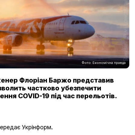
Фото: Економічна правда
женер Флоріан Баржо представив
озволить частково убезпечити
ення COVID-19 під час перельотів.
передає Укрінформ.