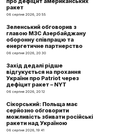
про дефіцит американських
ракет
06 серпня 2026, 20:55
Зеленський обговорив з
главою МЗС Азербайджану
оборонну співпрацю та
енергетичне партнерство
06 серпня 2026, 20:30
Захід дедалі рідше
відгукується на прохання
України про Patriot через
дефіцит ракет – NYT
06 серпня 2026, 20:12
Сікорський: Польща має
серйозно обговорити
можливість збивати російські
ракети над Україною
06 серпня 2026, 19:41