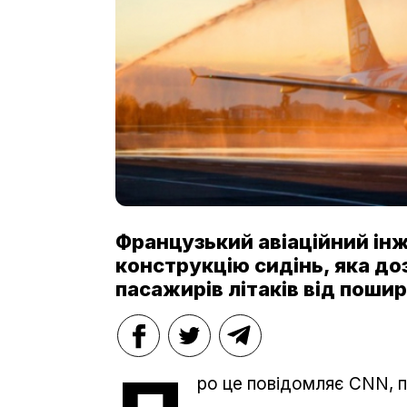
Французький авіаційний ін
конструкцію сидінь, яка д
пасажирів літаків від пошир
ро це повідомляє CNN, 