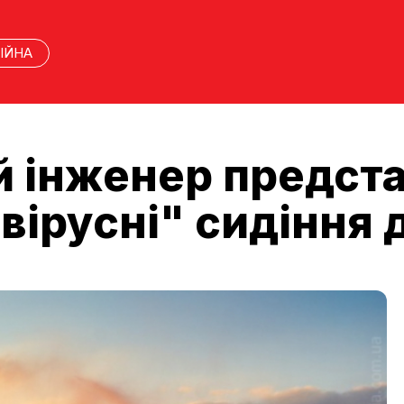
ІЙНА
 інженер предст
ірусні" сидіння д