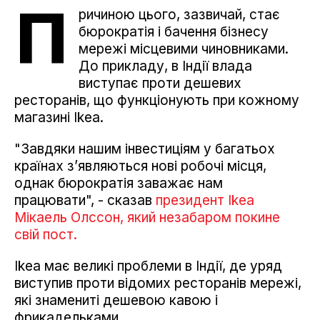
П
ричиною цього, зазвичай, стає
бюрократія і бачення бізнесу
мережі місцевими чиновниками.
До прикладу, в Індії влада
виступає проти дешевих
ресторанів, що функціонують при кожному
магазині Ikea.
"Завдяки нашим інвестиціям у багатьох
країнах з’являються нові робочі місця,
однак бюрократія заважає нам
працювати", - сказав
президент Ikea
Мікаель Олссон, який незабаром покине
свій пост.
Іkea має великі проблеми в Індії, де уряд
виступив проти відомих ресторанів мережі,
які знамениті дешевою кавою і
фрикадельками.