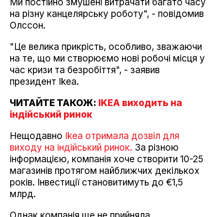
Ми постійно змушені витрачати багато часу
на різну канцелярську роботу", - повідомив
Олссон.
"Це велика прикрість, особливо, зважаючи
на те, що ми створюємо нові робочі місця у
час кризи та безробіття", - заявив
президент Ikea.
ЧИТАЙТЕ ТАКОЖ:
IKEA виходить на
індійський ринок
Нещодавно
Ikea отримала дозвіл для
виходу на індійський ринок.
За різною
інформацією, компанія хоче створити 10-25
магазинів протягом найближчих декількох
років. Інвестиції становитимуть до €1,5
млрд.
Однак компанія ще не прийняла