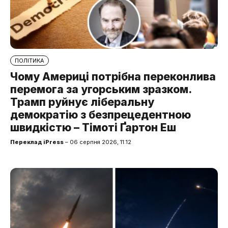
ПОЛІТИКА
Чому Америці потрібна переконлива
перемога за угорським зразком.
Трамп руйнує ліберальну
демократію з безпрецедентною
швидкістю – Тімоті Ґартон Еш
Переклад iPress
– 06 серпня 2026, 11:12