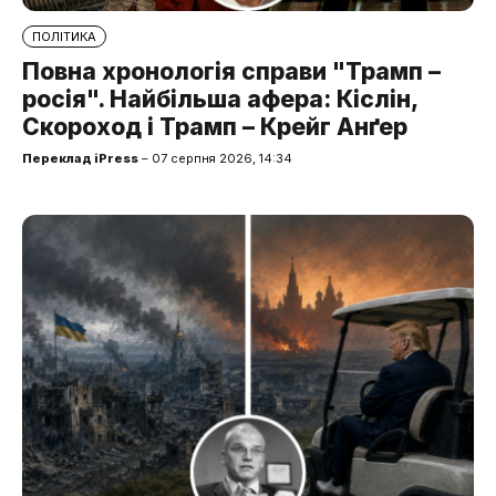
ПОЛІТИКА
Повна хронологія справи "Трамп –
росія". Найбільша афера: Кіслін,
Скороход і Трамп – Крейг Анґер
Переклад iPress
– 07 серпня 2026, 14:34