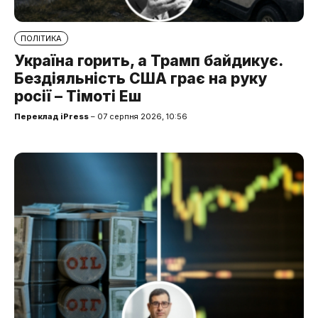
ПОЛІТИКА
Україна горить, а Трамп байдикує.
Бездіяльність США грає на руку
росії – Тімоті Еш
Переклад iPress
– 07 серпня 2026, 10:56