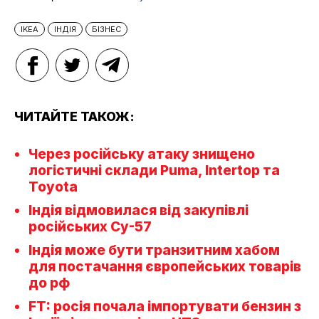
IKEA
ІНДІЯ
БІЗНЕС
ЧИТАЙТЕ ТАКОЖ:
Через російську атаку знищено
логістичні склади Puma, Intertop та
Toyota
Індія відмовилася від закупівлі
російських Су-57
Індія може бути транзитним хабом
для постачання європейських товарів
до рф
FT: росія почала імпортувати бензин з