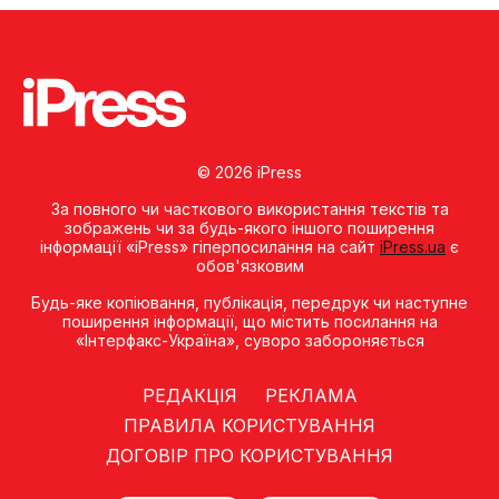
© 2026 iPress
За повного чи часткового використання текстів та
зображень чи за будь-якого іншого поширення
інформації «iPress» гіперпосилання на сайт
iPress.ua
є
обов'язковим
Будь-яке копiювання, публiкацiя, передрук чи наступне
поширення iнформацiї, що мiстить посилання на
«Iнтерфакс-Україна», суворо забороняється
РЕДАКЦІЯ
РЕКЛАМА
ПРАВИЛА КОРИСТУВАННЯ
ДОГОВІР ПРО КОРИСТУВАННЯ