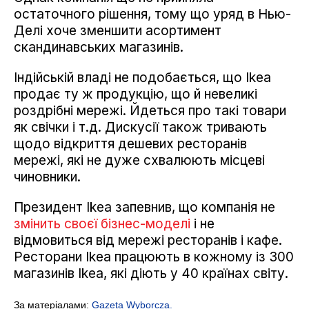
остаточного рішення, тому що уряд в Нью-
Делі хоче зменшити асортимент
скандинавських магазинів.
Індійській владі не подобається, що Ikea
продає ту ж продукцію, що й невеликі
роздрібні мережі. Йдеться про такі товари
як свічки і т.д. Дискусії також тривають
щодо відкриття дешевих ресторанів
мережі, які не дуже схвалюють місцеві
чиновники.
Президент Ikea запевнив, що компанія не
змінить своєї бізнес-моделі
і не
відмовиться від мережі ресторанів і кафе.
Ресторани Ikea працюють в кожному із 300
магазинів Ikea, які діють у 40 країнах світу.
За матеріалами:
Gazeta Wyborcza.