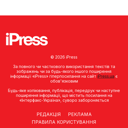
© 2026 iPress
За повного чи часткового використання текстів та
зображень чи за будь-якого іншого поширення
інформації «iPress» гіперпосилання на сайт
iPress.ua
є
обов'язковим
Будь-яке копiювання, публiкацiя, передрук чи наступне
поширення iнформацiї, що мiстить посилання на
«Iнтерфакс-Україна», суворо забороняється
РЕДАКЦІЯ
РЕКЛАМА
ПРАВИЛА КОРИСТУВАННЯ