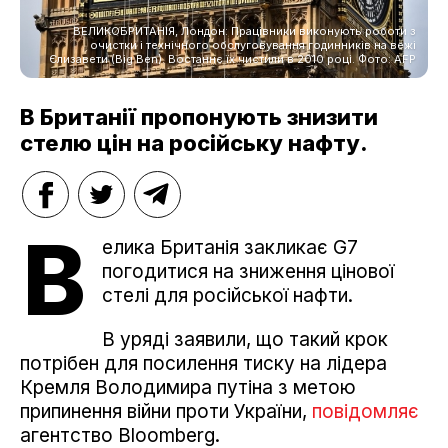
ВЕЛИКОБРИТАНІЯ, Лондон: Працівники виконують роботи з
очистки і технічного обслуговування годинників на вежі
Єлизавети (Big Ben). Востаннє їх чистили в 2010 році. Фото: AFP
В Британії пропонують знизити
стелю цін на російську нафту.
В
елика Британія закликає G7
погодитися на зниження цінової
стелі для російської нафти.
В уряді заявили, що такий крок
потрібен для посилення тиску на лідера
Кремля Володимира путіна з метою
припинення війни проти України,
повідомляє
агентство Bloomberg.