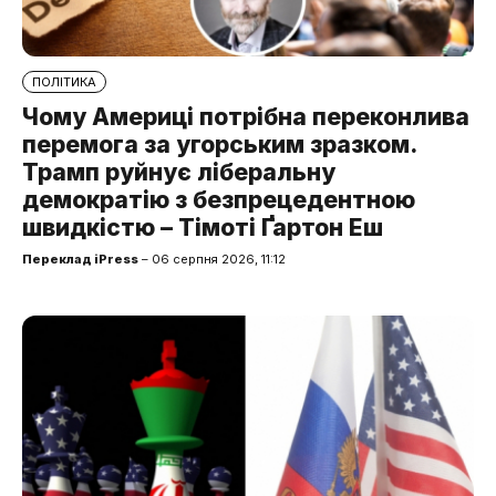
ПОЛІТИКА
Чому Америці потрібна переконлива
перемога за угорським зразком.
Трамп руйнує ліберальну
демократію з безпрецедентною
швидкістю – Тімоті Ґартон Еш
Переклад iPress
– 06 серпня 2026, 11:12