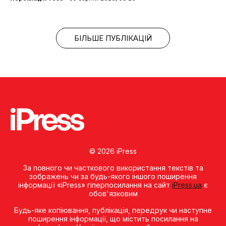
БІЛЬШЕ ПУБЛІКАЦІЙ
© 2026 iPress
За повного чи часткового використання текстів та
зображень чи за будь-якого іншого поширення
інформації «iPress» гіперпосилання на сайт
iPress.ua
є
обов'язковим
Будь-яке копiювання, публiкацiя, передрук чи наступне
поширення iнформацiї, що мiстить посилання на