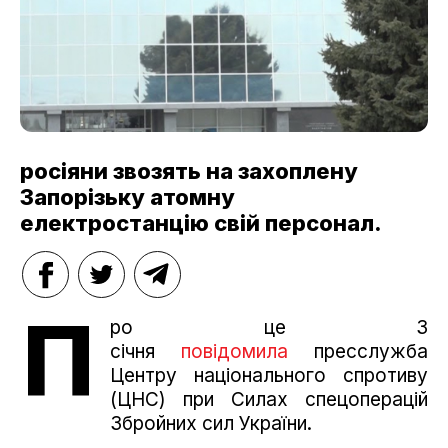
росіяни звозять на захоплену
Запорізьку атомну
електростанцію свій персонал.
П
ро це 3
січня
повідомила
пресслужба
Центру національного спротиву
(ЦНС) при Силах спецоперацій
Збройних сил України.