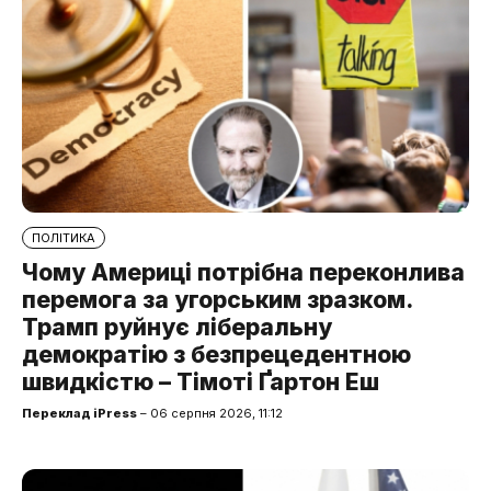
ПОЛІТИКА
Чому Америці потрібна переконлива
перемога за угорським зразком.
Трамп руйнує ліберальну
демократію з безпрецедентною
швидкістю – Тімоті Ґартон Еш
Переклад iPress
– 06 серпня 2026, 11:12