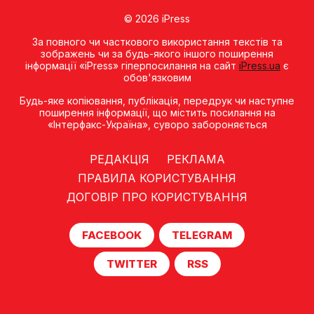
© 2026 iPress
За повного чи часткового використання текстів та
зображень чи за будь-якого іншого поширення
інформації «iPress» гіперпосилання на сайт
iPress.ua
є
обов'язковим
Будь-яке копiювання, публiкацiя, передрук чи наступне
поширення iнформацiї, що мiстить посилання на
«Iнтерфакс-Україна», суворо забороняється
РЕДАКЦІЯ
РЕКЛАМА
ПРАВИЛА КОРИСТУВАННЯ
ДОГОВІР ПРО КОРИСТУВАННЯ
FACEBOOK
TELEGRAM
TWITTER
RSS