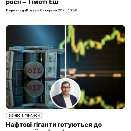
росії – Тімоті Еш
Переклад iPress
– 07 серпня 2026, 10:56
БІЗНЕС & ФІНАНСИ
Нафтові гіганти готуються до