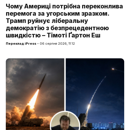
Чому Америці потрібна переконлива
перемога за угорським зразком.
Трамп руйнує ліберальну
демократію з безпрецедентною
швидкістю – Тімоті Ґартон Еш
Переклад iPress
– 06 серпня 2026, 11:12