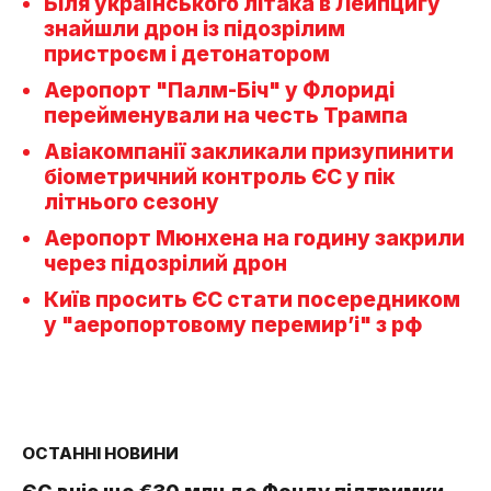
Біля українського літака в Лейпцигу
знайшли дрон із підозрілим
пристроєм і детонатором
Аеропорт "Палм-Біч" у Флориді
перейменували на честь Трампа
Авіакомпанії закликали призупинити
біометричний контроль ЄС у пік
літнього сезону
Аеропорт Мюнхена на годину закрили
через підозрілий дрон
Київ просить ЄС стати посередником
у "аеропортовому перемир’і" з рф
ОСТАННІ НОВИНИ