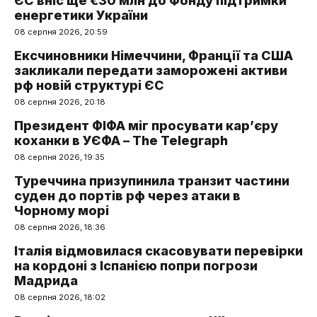
ЄС вніс ще €30 млн до Фонду підтримки
енергетики України
08 серпня 2026, 20:59
Ексчиновники Німеччини, Франції та США
закликали передати заморожені активи
рф новій структурі ЄС
08 серпня 2026, 20:18
Президент ФІФА міг просувати кар’єру
коханки в УЄФА – The Telegraph
08 серпня 2026, 19:35
Туреччина призупинила транзит частини
суден до портів рф через атаки в
Чорному морі
08 серпня 2026, 18:36
Італія відмовилася скасовувати перевірки
на кордоні з Іспанією попри погрози
Мадрида
08 серпня 2026, 18:02