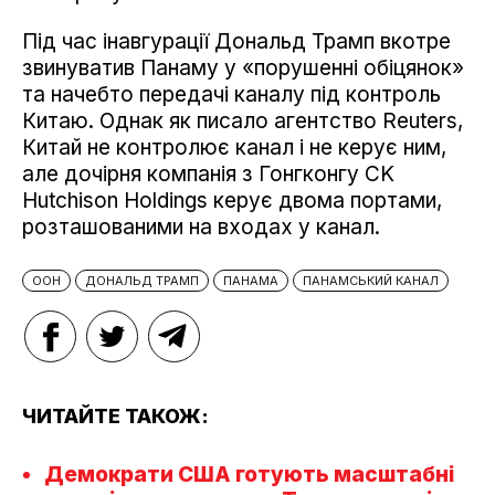
Під час інавгурації Дональд Трамп вкотре
звинуватив Панаму у «порушенні обіцянок»
та начебто передачі каналу під контроль
Китаю. Однак як писало агентство Reuters,
Китай не контролює канал і не керує ним,
але дочірня компанія з Гонгконгу CK
Hutchison Holdings керує двома портами,
розташованими на входах у канал.
ООН
ДОНАЛЬД ТРАМП
ПАНАМА
ПАНАМСЬКИЙ КАНАЛ
ЧИТАЙТЕ ТАКОЖ:
Демократи США готують масштабні