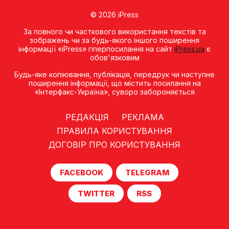
© 2026 iPress
За повного чи часткового використання текстів та
зображень чи за будь-якого іншого поширення
інформації «iPress» гіперпосилання на сайт
iPress.ua
є
обов'язковим
Будь-яке копiювання, публiкацiя, передрук чи наступне
поширення iнформацiї, що мiстить посилання на
«Iнтерфакс-Україна», суворо забороняється
РЕДАКЦІЯ
РЕКЛАМА
ПРАВИЛА КОРИСТУВАННЯ
ДОГОВІР ПРО КОРИСТУВАННЯ
FACEBOOK
TELEGRAM
TWITTER
RSS