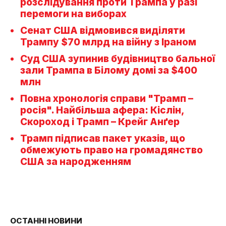
розслідування проти Трампа у разі
перемоги на виборах
Сенат США відмовився виділяти
Трампу $70 млрд на війну з Іраном
Суд США зупинив будівництво бальної
зали Трампа в Білому домі за $400
млн
Повна хронологія справи "Трамп –
росія". Найбільша афера: Кіслін,
Скороход і Трамп – Крейг Анґер
Трамп підписав пакет указів, що
обмежують право на громадянство
США за народженням
ОСТАННІ НОВИНИ