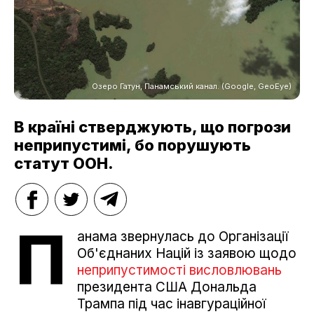
Озеро Гатун, Панамський канал. (Google, GeoEye)
В країні стверджують, що погрози
неприпустимі, бо порушують
статут ООН.
П
анама звернулась до Організації
Об'єднаних Націй із заявою щодо
неприпустимості висловлювань
президента США Дональда
Трампа під час інавгураційної