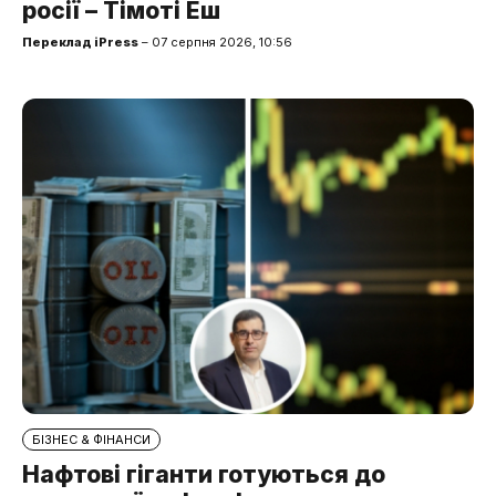
росії – Тімоті Еш
Переклад iPress
– 07 серпня 2026, 10:56
БІЗНЕС & ФІНАНСИ
Нафтові гіганти готуються до