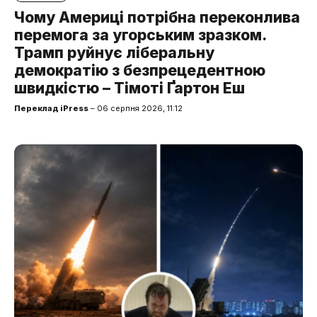
Чому Америці потрібна переконлива
перемога за угорським зразком.
Трамп руйнує ліберальну
демократію з безпрецедентною
швидкістю – Тімоті Ґартон Еш
Переклад iPress
– 06 серпня 2026, 11:12