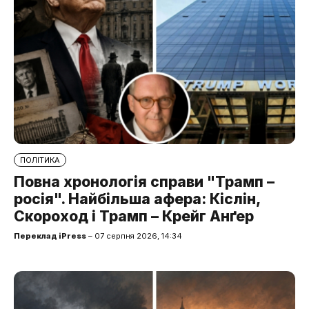
ПОЛІТИКА
Повна хронологія справи "Трамп –
росія". Найбільша афера: Кіслін,
Скороход і Трамп – Крейг Анґер
Переклад iPress
– 07 серпня 2026, 14:34