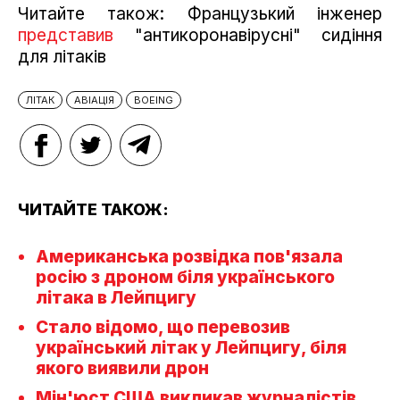
Читайте також: Французький інженер
представив
"антикоронавірусні" сидіння
для літаків
ЛІТАК
АВІАЦІЯ
BOEING
ЧИТАЙТЕ ТАКОЖ:
Американська розвідка пов'язала
росію з дроном біля українського
літака в Лейпцигу
Стало відомо, що перевозив
український літак у Лейпцигу, біля
якого виявили дрон
Мін'юст США викликав журналістів