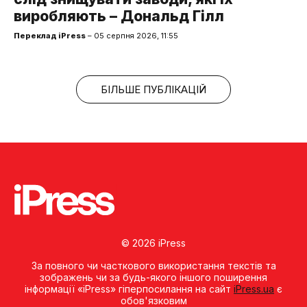
виробляють – Дональд Гілл
Переклад iPress
– 05 серпня 2026, 11:55
БІЛЬШЕ ПУБЛІКАЦІЙ
© 2026 iPress
За повного чи часткового використання текстів та
зображень чи за будь-якого іншого поширення
інформації «iPress» гіперпосилання на сайт
iPress.ua
є
обов'язковим