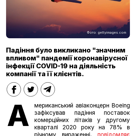
Фото: gettyimages.com
Падіння було викликано "значним
впливом" пандемії коронавірусної
інфекції COVID-19 на діяльність
компанії та її клієнтів.
А
мериканський авіаконцерн Boeing
зафіксував падіння поставок
комерційних літаків у другому
кварталі 2020 року на 78% в
річному вираженні,
повідомляє