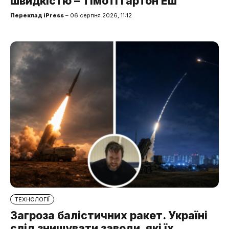
швидкістю – Тімоті Ґартон Еш
Переклад iPress
– 06 серпня 2026, 11:12
ТЕХНОЛОГІЇ
Загроза балістичних ракет. Україні
слід знищувати заводи, які їх