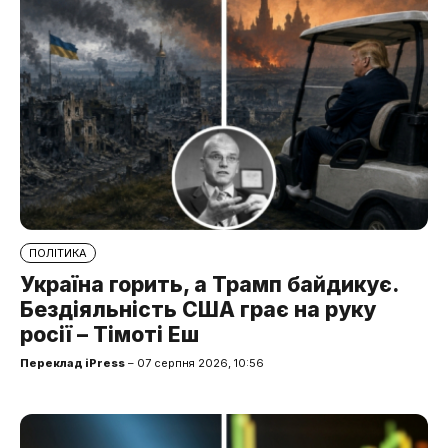
ПОЛІТИКА
Україна горить, а Трамп байдикує.
Бездіяльність США грає на руку
росії – Тімоті Еш
Переклад iPress
– 07 серпня 2026, 10:56