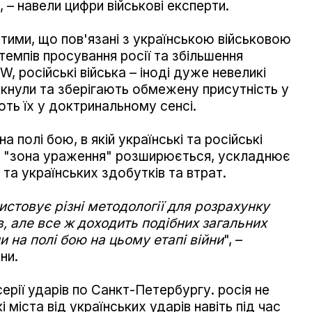
", – навели цифри військові експерти.
тими, що пов'язані з українською військовою
емпів просування росії та збільшення
W, російські війська – іноді дуже невеликі
икнули та зберігають обмежену присутність у
ть їх у доктринальному сенсі.
а полі бою, в якій українські та російські
а "зона ураження" розширюється, ускладнює
та українських здобутків та втрат.
стовує різні методології для розрахунку
в, але все ж доходить подібних загальних
и на полі бою на цьому етапі війни
", –
ни.
серії ударів по Санкт-Петербургу. росія не
 міста від українських ударів навіть під час