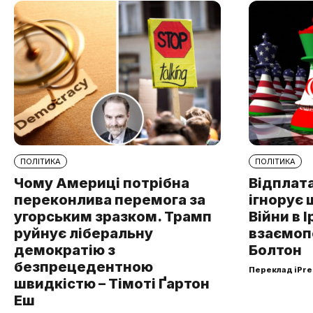
ПОЛІТИКА
ПОЛІТИКА
Чому Америці потрібна
Відплата
переконлива перемога за
ігнорує 
угорським зразком. Трамп
Війни в І
руйнує ліберальну
взаємоп
демократію з
Болтон
безпрецедентною
Переклад iPre
швидкістю – Тімоті Ґартон
Еш