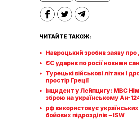
ЧИТАЙТЕ ТАКОЖ:
Навроцький зробив заяву про 
ЄС ударив по росії новими са
Турецькі військові літаки і д
простір Греції
Інцидент у Лейпцигу: МВС Ні
зброю на українському Ан-12
рф використовує українськи
бойових підрозділів – ISW