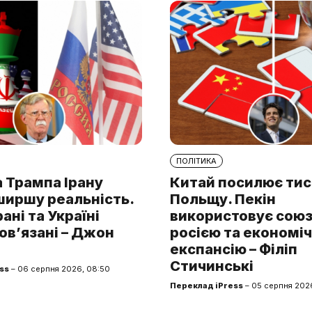
ПОЛІТИКА
 Трампа Ірану
Китай посилює тис
ширшу реальність.
Польщу. Пекін
рані та Україні
використовує союз 
ов’язані – Джон
росією та економі
експансію – Філіп
Стичинські
ss
– 06 серпня 2026, 08:50
Переклад iPress
– 05 серпня 2026