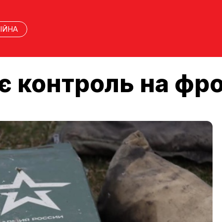
ІЙНА
є контроль на фро