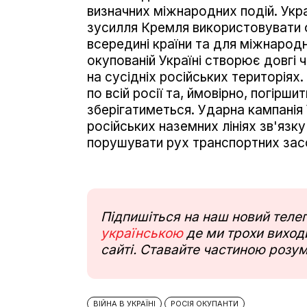
визначних міжнародних подій. Укр
зусилля Кремля використовувати ф
всередині країни та для міжнародн
окупованій Україні створює довгі 
на сусідніх російських територія
по всій росії та, ймовірно, погірши
зберігатиметься. Ударна кампанія
російських наземних лініях зв'язк
порушувати рух транспортних засо
Підпишіться на наш новий тел
українською
де ми трохи виходи
сайті. Ставайте частиною розум
ВІЙНА В УКРАЇНІ
РОСІЯ ОКУПАНТИ