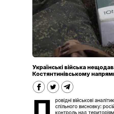
Українські війська нещода
Костянтинівському напрям
П
ровідні військові аналіт
спільного висновку: рос
контроль над територіям