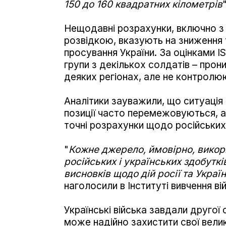
150 до 160 квадратних кілометрів
Нещодавні розрахунки, включно з 
розвідкою, вказують на зниження т
просування України. За оцінками IS
групи з декількох солдатів – прон
деяких регіонах, але не контролюю
Аналітики зауважили, що ситуація н
позиції часто перемежовуються, 
точні розрахунки щодо російських 
"
Кожне джерело, ймовірно, викори
російських і українських здобуткі
висновків щодо дій росії та Україн
наголосили в Інституті вивчення вій
Українські війська завдали другої 
може надійно захистити свої великі