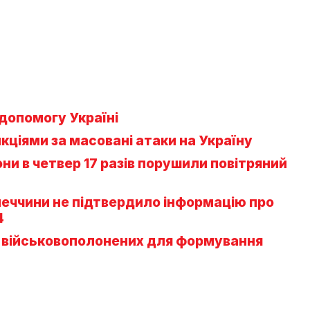
допомогу Україні
нкціями за масовані атаки на Україну
рони в четвер 17 разів порушили повітряний
меччини не підтвердило інформацію про
4
х військовополонених для формування