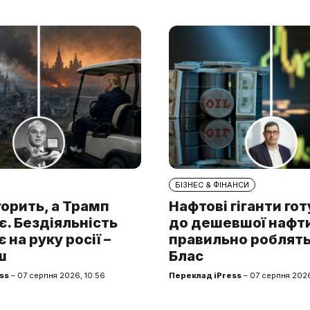
БІЗНЕС & ФІНАНСИ
горить, а Трамп
Нафтові гіганти го
. Бездіяльність
до дешевшої нафти.
 на руку росії –
правильно роблять
ш
Блас
ss
– 07 серпня 2026, 10:56
Переклад iPress
– 07 серпня 2026