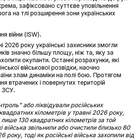
крема, зафіксовано суттєве уповільнення
ога на тлі розширення зони українських
ня війни (ISW).
і 2026 року українські захисники змогли
иків значно більшу площу, ніж та, яку за
хопити окупанти. Останні розрахунки, які
нської військової розвідки, наочно
їни злам динаміки на полі бою. Протягом
ння втрачених і повернутих територій
 ЗСУ.
нтроль" або ліквідували російських
квадратних кілометрів у травні 2026 року,
и лише 130 квадратних кілометрів за той
і війська звільнили або очистили близько 80
6 року, тоді як російські війська захопили від