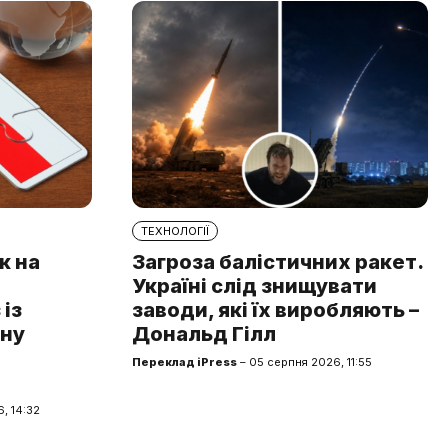
ТЕХНОЛОГІЇ
к на
Загроза балістичних ракет.
Україні слід знищувати
із
заводи, які їх виробляють –
чну
Дональд Гілл
Переклад iPress
– 05 серпня 2026, 11:55
, 14:32