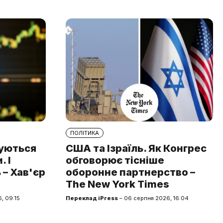
ПОЛІТИКА
туються
США та Ізраїль. Як Конгрес
 І
обговорює тісніше
 – Хав'єр
оборонне партнерство –
The New York Times
, 09:15
Переклад iPress
– 06 серпня 2026, 16:04