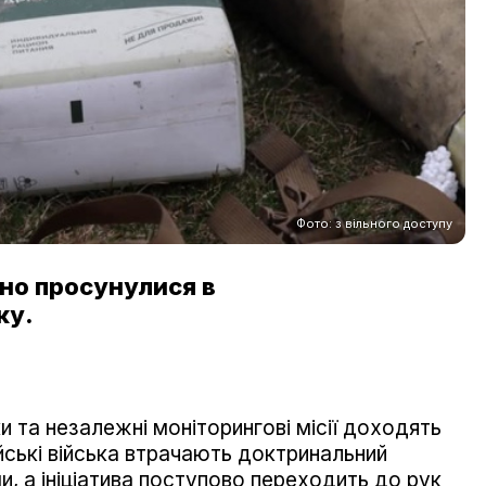
Фото: з вільного доступу
вно просунулися в
ку.
ики та незалежні моніторингові місії доходять
ійські війська втрачають доктринальний
и, а ініціатива поступово переходить до рук