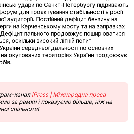
аїнські удари по Санкт-Петербургу підривають
орум для проєктування стабільності в росії
ої аудиторії. Постійний дефіцит бензину на
черги на Керченському мосту та на заправках
х. Дефіцит пального продовжує поширюватися
ться, оскільки високий літній попит
 України середньої дальності по основних
у на окупованих територіях України продовжує
бів.
еграм-канал
iPress | Міжнародна преса
мо за рамки і показуємо більше, ніж на
ної спільноти!