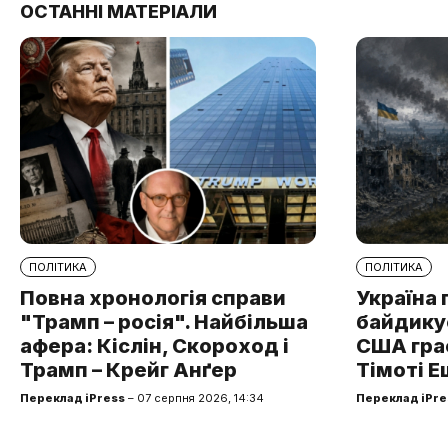
ОСТАННІ МАТЕРІАЛИ
ПОЛІТИКА
ПОЛІТИКА
Повна хронологія справи
Україна 
"Трамп – росія". Найбільша
байдикує
афера: Кіслін, Скороход і
США грає
Трамп – Крейг Анґер
Тімоті Е
Переклад iPress
– 07 серпня 2026, 14:34
Переклад iPre