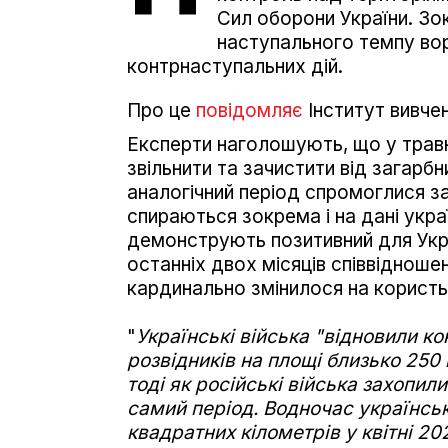
Сил оборони України. Зо
наступального темпу вор
контрнаступальних дій.
Про це
повідомляє
Інститут вивчен
Експерти наголошують, що у травн
звільнити та зачистити від загарбн
аналогічний період спромоглися за
спираються зокрема і на дані украї
демонструють позитивний для Укра
останніх двох місяців співвідноше
кардинально змінилося на користь
"
Українські війська "відновили ко
розвідників на площі близько 250 
тоді як російські війська захопил
самий період. Водночас українськ
квадратних кілометрів у квітні 202