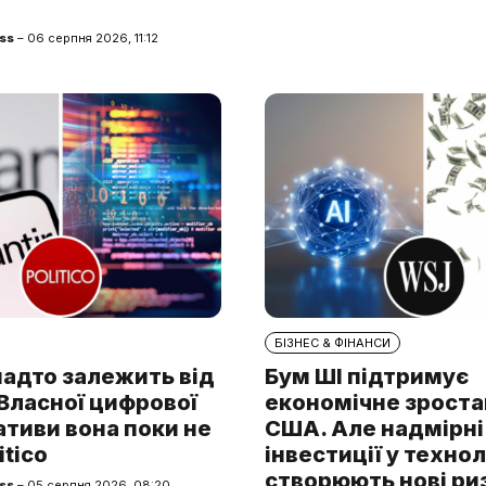
ss
– 06 серпня 2026, 11:12
БІЗНЕС & ФІНАНСИ
надто залежить від
Бум ШІ підтримує
. Власної цифрової
економічне зроста
тиви вона поки не
США. Але надмірні
itico
інвестиції у технол
створюють нові ри
ss
– 05 серпня 2026, 08:20