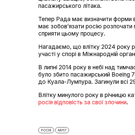
пасажирського літака.
Тепер Рада має визначити форми 
має зобовʼязати росію розпочати 
сприяти цьому процесу.
Нагадаємо, що влітку 2024 року р
участі у спорі в Міжнародній організ
В липні 2014 року в небі над тим
було збито пасажирський Boeing 77
до Куала-Лумпура. Загинули всі 29
Влітку минулого року в річницю к
росія відповість за свої злочини
.
РОСІЯ
MH17