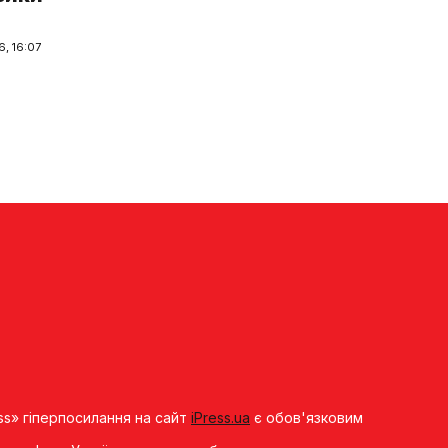
, 16:07
ss» гіперпосилання на сайт
iPress.ua
є обов'язковим