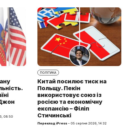
ПОЛІТИКА
рану
Китай посилює тиск на
льність.
Польщу. Пекін
аїні
використовує союз із
 Джон
росією та економічну
експансію – Філіп
Стичинські
6, 08:50
Переклад iPress
– 05 серпня 2026, 14:32