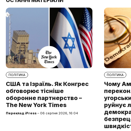
ОСТАННІ МАТЕРІАЛИ
ПОЛІТИКА
ПОЛІТИКА
США та Ізраїль. Як Конгрес
Чому Ам
обговорює тісніше
перекон
оборонне партнерство –
угорськ
The New York Times
руйнує 
демокра
Переклад iPress
– 06 серпня 2026, 16:04
безпре
швидкіст