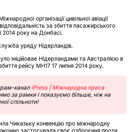
Міжнародної організації цивільної авіації
 відповідальність за збиття пасажирського
і 2014 року на Донбасі.
лужба уряду Нідерландів.
уло ініційовае Нідерландами та Австралією в
збиття рейсу MH17 17 липня 2014 року.
еграм-канал
iPress | Міжнародна преса
мо за рамки і показуємо більше, ніж на
ної спільноти!
шила Чиказьку конвенцію про міжнародну
езаконно застосувала своє озброєння проти