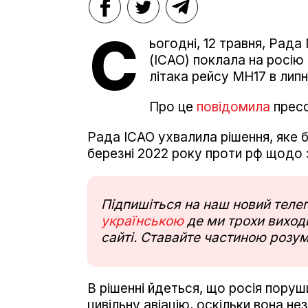
С
ьогодні, 12 травня, Рада 
(ICAO) поклала на росію
літака рейсу MH17 в липн
Про це
повідомила
пресс
Рада ІСАО ухвалила рішення, яке б
березні 2022 року проти рф щодо 
Підпишіться на наш новий тел
українською
де ми трохи виходи
сайті. Ставайте частиною розум
В рішенні йдеться, що росія пору
цивільну авіацію, оскільки вона н