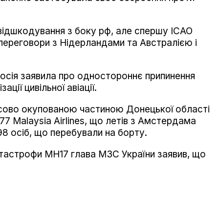
відшкодування з боку рф, але спершу ІСАО
переговори з Нідерландами та Австралією і
осія заявила про одностороннє припинення
ації цивільної авіації.
часово окупованою частиною Донецької області
7 Malaysia Airlines, що летів з Амстердама
8 осіб, що перебували на борту.
атастрофи MH17 глава МЗС України заявив, що