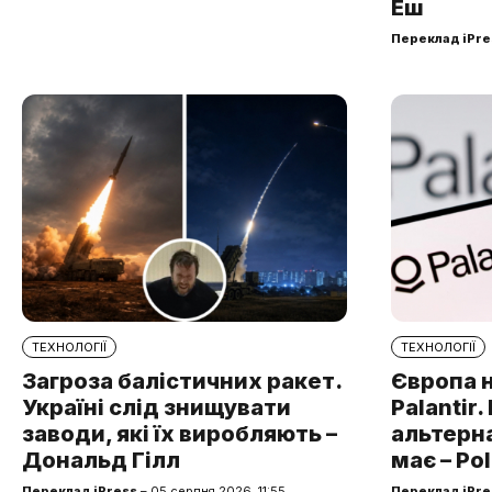
Еш
Переклад iPre
ТЕХНОЛОГІЇ
ТЕХНОЛОГІЇ
Загроза балістичних ракет.
Європа 
Україні слід знищувати
Palantir
заводи, які їх виробляють –
альтерна
Дональд Гілл
має – Pol
Переклад iPress
– 05 серпня 2026, 11:55
Переклад iPre