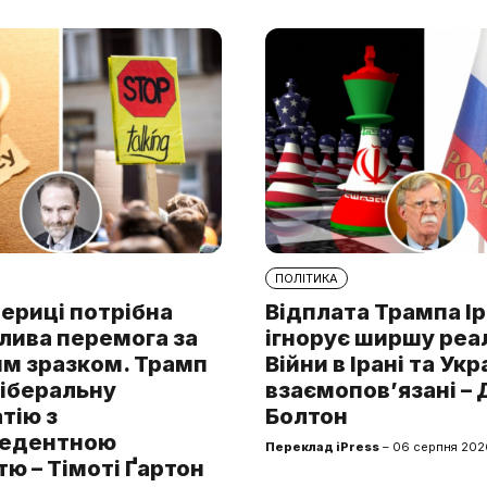
ПОЛІТИКА
ериці потрібна
Відплата Трампа І
лива перемога за
ігнорує ширшу реа
им зразком. Трамп
Війни в Ірані та Укр
ліберальну
взаємопов’язані –
тію з
Болтон
цедентною
Переклад iPress
– 06 серпня 202
ю – Тімоті Ґартон