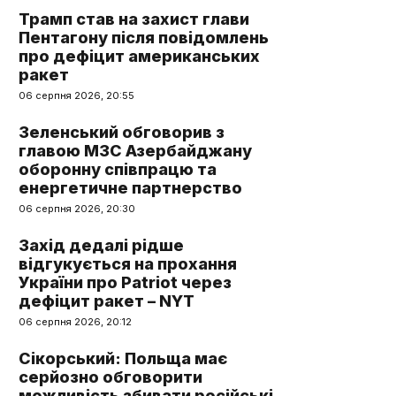
Трамп став на захист глави
Пентагону після повідомлень
про дефіцит американських
ракет
06 серпня 2026, 20:55
Зеленський обговорив з
главою МЗС Азербайджану
оборонну співпрацю та
енергетичне партнерство
06 серпня 2026, 20:30
Захід дедалі рідше
відгукується на прохання
України про Patriot через
дефіцит ракет – NYT
06 серпня 2026, 20:12
Сікорський: Польща має
серйозно обговорити
можливість збивати російські