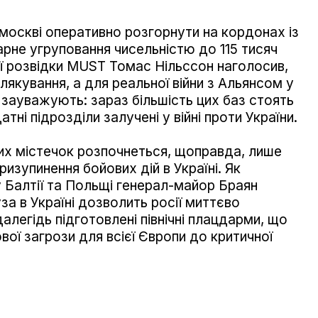
москві оперативно розгорнути на кордонах із
рне угруповання чисельністю до 115 тисяч
ої розвідки MUST Томас Нільссон наголосив,
лякування, а для реальної війни з Альянсом у
зауважують: зараз більшість цих баз стоять
тні підрозділи залучені у війні проти України.
их містечок розпочнеться, щоправда, лише
ризупинення бойових дій в Україні. Як
 Балтії та Польщі генерал-майор Браян
за в Україні дозволить росії миттєво
алегідь підготовлені північні плацдарми, що
вої загрози для всієї Європи до критичної