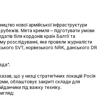
ництво нової армійської інфраструктури
х рубежів. Мета кремля – підготувати умови
атів біля кордонів країн Балтії та
му розслідуванні, яке провели журналісти
ського SVT, норвезького NRK, данського DR
вда".
казав, що у низці стратегічних локацій Росія
арми, облаштовує закриті склади для
айданчики під важку техніку.
вигляд: