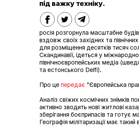
під важку техніку.
росія розгорнула масштабне будів
вздовж своїх західних та північни
для розміщення десятків тисяч солд
Скандинавії, ідеться у міжнародно
північноєвропейських медіа (швед
та естонського Delfi).
Про це
передає
"Європейська пра
Аналіз свіжих космічних знімків по
активно зводить нові житлові каз
зберігання боєприпасів та готує м
Географія мілітаризації має такий 