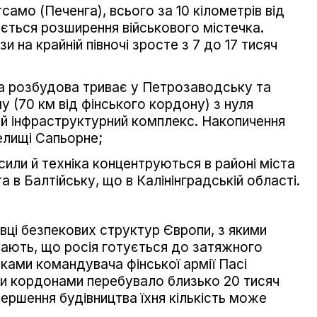
само (Печенга), всього за 10 кілометрів від
ується розширення військового містечка.
зи на крайній півночі зросте з 7 до 17 тисяч
а розбудова триває у Петрозаводську та
у (70 км від фінського кордону) з нуля
й інфраструктурний комплекс. Накопичення
елищі Сапьорне;
 сили й техніка концентруються в районі міста
 в Балтійську, що в Калінінградській області.
вці безпекових структур Європи, з якими
жають, що росія готується до затяжного
ками командувача фінської армії Пасі
ими кордонами перебувало близько 20 тисяч
вершення будівництва їхня кількість може