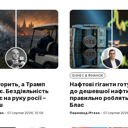
БІЗНЕС & ФІНАНСИ
горить, а Трамп
Нафтові гіганти го
. Бездіяльність
до дешевшої нафти.
 на руку росії –
правильно роблять
ш
Блас
ss
– 07 серпня 2026, 10:56
Переклад iPress
– 07 серпня 2026