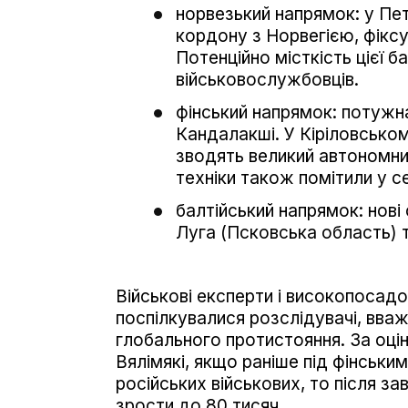
норвезький напрямок: у Пет
кордону з Норвегією, фікс
Потенційно місткість цієї ба
військовослужбовців.
фінський напрямок: потужн
Кандалакші. У Кіріловськом
зводять великий автономни
техніки також помітили у с
балтійський напрямок: нові
Луга (Псковська область) та
Військові експерти і високопосадо
поспілкувалися розслідувачі, вва
глобального протистояння. За оцін
Вялімякі, якщо раніше під фінськ
російських військових, то після за
зрости до 80 тисяч.