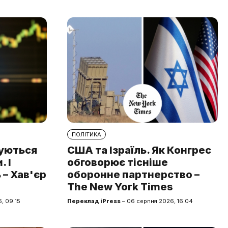
ПОЛІТИКА
туються
США та Ізраїль. Як Конгрес
 І
обговорює тісніше
 – Хав'єр
оборонне партнерство –
The New York Times
, 09:15
Переклад iPress
– 06 серпня 2026, 16:04