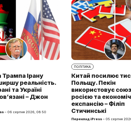
ПОЛІТИКА
 Трампа Ірану
Китай посилює тис
ширшу реальність.
Польщу. Пекін
рані та Україні
використовує союз 
ов’язані – Джон
росією та економі
експансію – Філіп
Стичинські
ss
– 06 серпня 2026, 08:50
Переклад iPress
– 05 серпня 2026