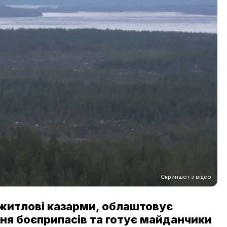
Скриншот з відео
 житлові казарми, облаштовує
ння боєприпасів та готує майданчики