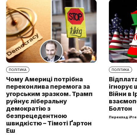
ПОЛІТИКА
ПОЛІТИКА
Чому Америці потрібна
Відплата
переконлива перемога за
ігнорує 
угорським зразком. Трамп
Війни в І
руйнує ліберальну
взаємоп
демократію з
Болтон
безпрецедентною
Переклад iPre
швидкістю – Тімоті Ґартон
Еш