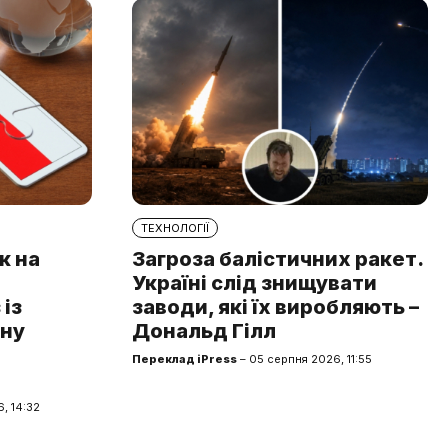
ТЕХНОЛОГІЇ
к на
Загроза балістичних ракет.
Україні слід знищувати
із
заводи, які їх виробляють –
чну
Дональд Гілл
Переклад iPress
– 05 серпня 2026, 11:55
, 14:32