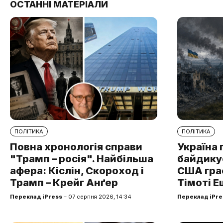
ОСТАННІ МАТЕРІАЛИ
ПОЛІТИКА
ПОЛІТИКА
Повна хронологія справи
Україна 
"Трамп – росія". Найбільша
байдикує
афера: Кіслін, Скороход і
США грає
Трамп – Крейг Анґер
Тімоті Е
Переклад iPress
– 07 серпня 2026, 14:34
Переклад iPre