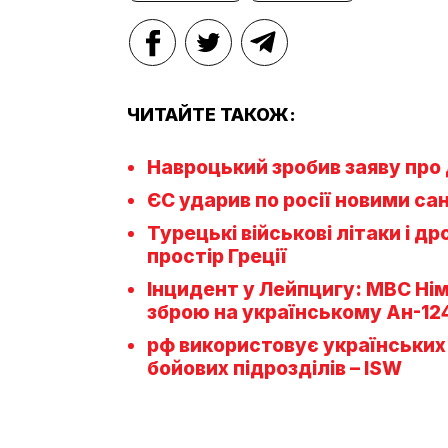
ЧИТАЙТЕ ТАКОЖ:
Навроцький зробив заяву про 
ЄС ударив по росії новими са
Турецькі військові літаки і д
простір Греції
Інцидент у Лейпцигу: МВС Ні
зброю на українському Ан-12
рф використовує українськи
бойових підрозділів – ISW