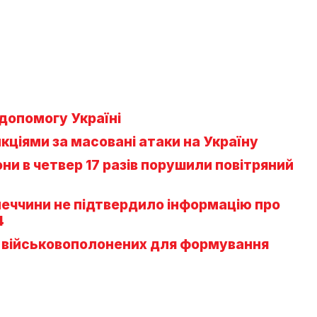
допомогу Україні
нкціями за масовані атаки на Україну
рони в четвер 17 разів порушили повітряний
меччини не підтвердило інформацію про
4
х військовополонених для формування