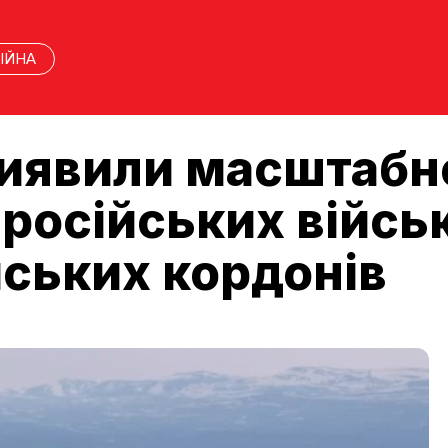
ІЙНА
виявили масштабн
 російських війсь
йських кордонів