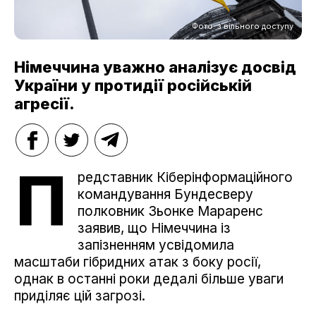
Фото: з вільного доступу
Німеччина уважно аналізує досвід
України у протидії російській
агресії.
П
редставник Кіберінформаційного
командування Бундесверу
полковник Зьонке Мараренс
заявив, що Німеччина із
запізненням усвідомила
масштаби гібридних атак з боку росії,
однак в останні роки дедалі більше уваги
приділяє цій загрозі.