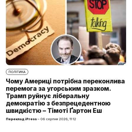
ПОЛІТИКА
Чому Америці потрібна переконлива
перемога за угорським зразком.
Трамп руйнує ліберальну
демократію з безпрецедентною
швидкістю – Тімоті Ґартон Еш
Переклад iPress
– 06 серпня 2026, 11:12