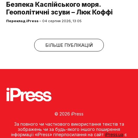
Безпека Каспійського моря.
Геополітичні зсуви – Люк Коффі
Переклад iPress
– 04 серпня 2026, 13:05
БІЛЬШЕ ПУБЛІКАЦІЙ
© 2026 iPress
За повного чи часткового використання текстів та
зображень чи за будь-якого іншого поширення
інформації «iPress» гіперпосилання на сайт
iPress.ua
є