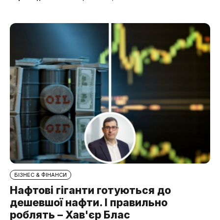
БІЗНЕС & ФІНАНСИ
Нафтові гіганти готуються до
дешевшої нафти. І правильно
роблять – Хав'єр Блас