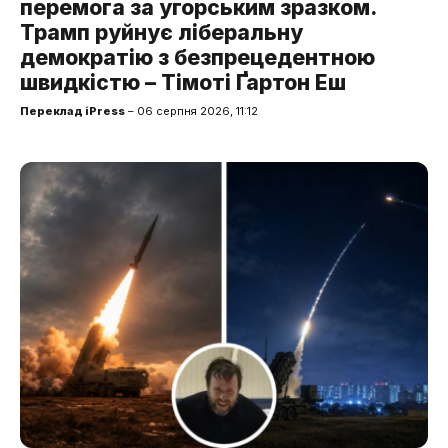
перемога за угорським зразком.
Трамп руйнує ліберальну
демократію з безпрецедентною
швидкістю – Тімоті Ґартон Еш
Переклад iPress
– 06 серпня 2026, 11:12