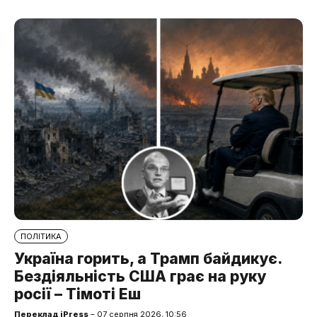
ПОЛІТИКА
Україна горить, а Трамп байдикує.
Бездіяльність США грає на руку
росії – Тімоті Еш
Переклад iPress
– 07 серпня 2026, 10:56