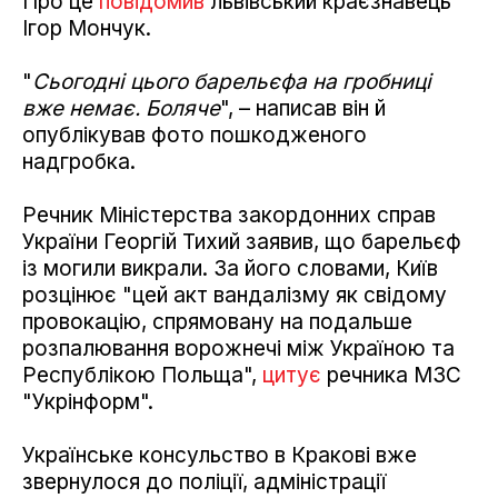
Про це
повідомив
львівський краєзнавець
Ігор Мончук.
"
Сьогодні цього барельєфа на гробниці
вже немає. Боляче
", – написав він й
опублікував фото пошкодженого
надгробка.
Речник Міністерства закордонних справ
України Георгій Тихий заявив, що барельєф
із могили викрали. За його словами, Київ
розцінює "цей акт вандалізму як свідому
провокацію, спрямовану на подальше
розпалювання ворожнечі між Україною та
Республікою Польща",
цитує
речника МЗС
"Укрінформ".
Українське консульство в Кракові вже
звернулося до поліції, адміністрації