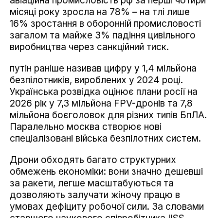
авіаційна промисловість рф за перші чотири
місяці року зросла на 78% – на тлі лише
16% зростання в оборонній промисловості
загалом та майже 3% падіння цивільного
виробництва через санкційний тиск.
путін раніше називав цифру у 1,4 мільйона
безпілотників, вироблених у 2024 році.
Українська розвідка оцінює плани росії на
2026 рік у 7,3 мільйона FPV-дронів та 7,8
мільйона боєголовок для різних типів БпЛА.
Паралельно москва створює нові
спеціалізовані війська безпілотних систем.
Дрони обходять багато структурних
обмежень економіки: вони значно дешевші
за ракети, легше масштабуються та
дозволяють залучати жіночу працю в
умовах дефіциту робочої сили. За словами