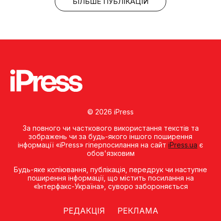
БІЛЬШЕ ПУБЛІКАЦІЙ
© 2026 iPress
За повного чи часткового використання текстів та
зображень чи за будь-якого іншого поширення
інформації «iPress» гіперпосилання на сайт
iPress.ua
є
обов'язковим
Будь-яке копiювання, публiкацiя, передрук чи наступне
поширення iнформацiї, що мiстить посилання на
«Iнтерфакс-Україна», суворо забороняється
РЕДАКЦІЯ
РЕКЛАМА