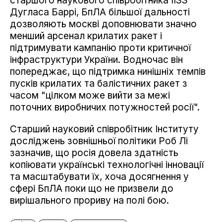
старшого наукового співробітника IISS
Дугласа Баррі, БпЛА більшої дальності
дозволяють москві доповнювати значно
менший арсенал крилатих ракет і
підтримувати кампанію проти критичної
інфраструктури України. Водночас він
попереджає, що підтримка нинішніх темпів
пусків крилатих та балістичних ракет з
часом "цілком може вийти за межі
поточних виробничих потужностей росії".
Старший науковий співробітник Інституту
досліджень зовнішньої політики Роб Лі
зазначив, що росія довела здатність
копіювати українські технологічні інновації
та масштабувати їх, хоча досягнення у
сфері БпЛА поки що не призвели до
вирішального прориву на полі бою.