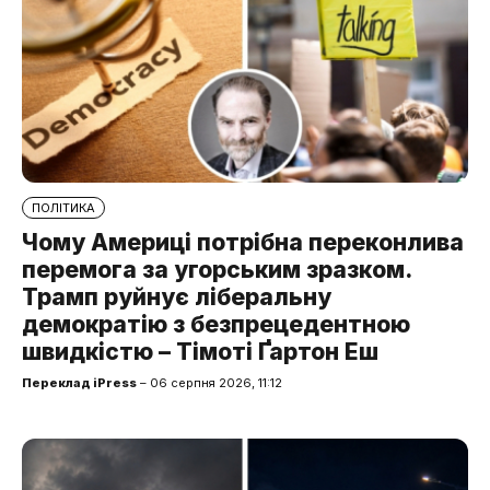
ПОЛІТИКА
Чому Америці потрібна переконлива
перемога за угорським зразком.
Трамп руйнує ліберальну
демократію з безпрецедентною
швидкістю – Тімоті Ґартон Еш
Переклад iPress
– 06 серпня 2026, 11:12