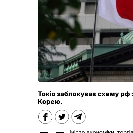
Токіо заблокував схему рф 
Корею.
іністр економіки, торг