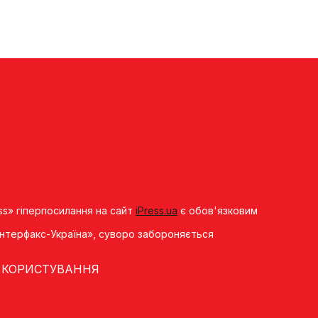
ss» гіперпосилання на сайт
iPress.ua
є обов'язковим
«Iнтерфакс-Україна», суворо забороняється
 КОРИСТУВАННЯ