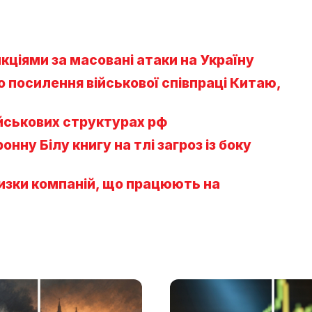
нкціями за масовані атаки на Україну
о посилення військової співпраці Китаю,
йськових структурах рф
нну Білу книгу на тлі загроз із боку
низки компаній, що працюють на