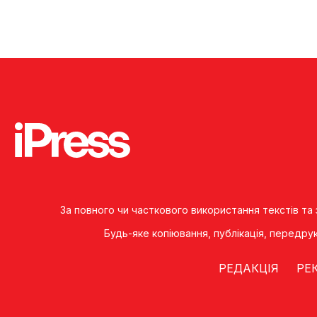
За повного чи часткового використання текстів та
Будь-яке копiювання, публiкацiя, передру
РЕДАКЦІЯ
РЕ