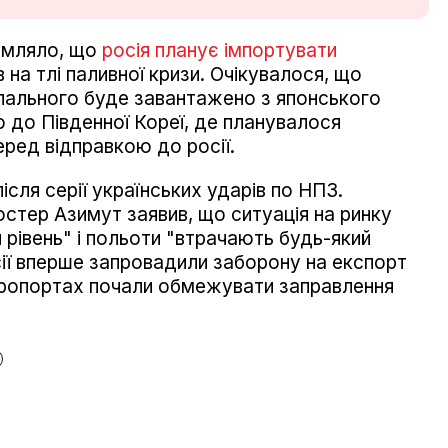
домляло, що
росія планує імпортувати
в на тлі паливної кризи. Очікувалося, що
пального буде завантажено з японського
о до Південної Кореї, де планувалося
еред відправкою до росії.
ісля серії українських ударів по НПЗ.
остер Азимут заявив, що ситуація на ринку
 рівень" і польоти "втрачають будь-який
осії вперше запровадили заборону на експорт
 аеропортах почали обмежувати заправлення