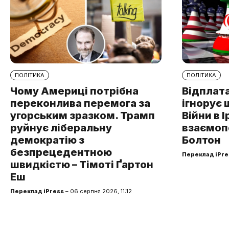
ПОЛІТИКА
ПОЛІТИКА
Чому Америці потрібна
Відплата
переконлива перемога за
ігнорує 
угорським зразком. Трамп
Війни в І
руйнує ліберальну
взаємоп
демократію з
Болтон
безпрецедентною
Переклад iPre
швидкістю – Тімоті Ґартон
Еш
Переклад iPress
– 06 серпня 2026, 11:12