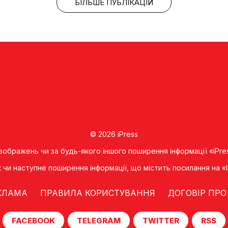
БІЛЬШЕ ПУБЛІКАЦІЙ
© 2026 iPress
 зображень чи за будь-якого іншого поширення інформації «iPre
к чи наступне поширення iнформацiї, що мiстить посилання на 
КЛАМА
ПРАВИЛА КОРИСТУВАННЯ
ДОГОВІР ПРО
FACEBOOK
TELEGRAM
TWITTER
RSS