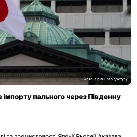
Фото: з вільного доступу
з імпорту пального через Південну
івлі та промисловості Японії Рьосей Аказава