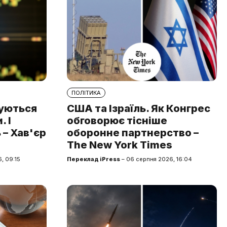
ПОЛІТИКА
туються
США та Ізраїль. Як Конгрес
 І
обговорює тісніше
 – Хав'єр
оборонне партнерство –
The New York Times
, 09:15
Переклад iPress
– 06 серпня 2026, 16:04