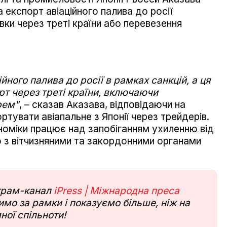
 експорт авіаційного палива до росії
ки через треті країни або перевезення
йного палива до росії в рамках санкцій, а ця
рт через треті країни, включаючи
рем"
, – сказав Аказава, відповідаючи на
ортувати авіапальне з Японії через трейдерів.
ономіки працює над запобіганням ухиленню від
 з вітчизняними та закордонними органами
еграм-канал
iPress | Міжнародна преса
мо за рамки і показуємо більше, ніж на
ної спільноти!