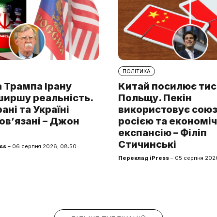
ПОЛІТИКА
 Трампа Ірану
Китай посилює тис
ширшу реальність.
Польщу. Пекін
рані та Україні
використовує союз 
ов’язані – Джон
росією та економі
експансію – Філіп
Стичинські
ss
– 06 серпня 2026, 08:50
Переклад iPress
– 05 серпня 2026