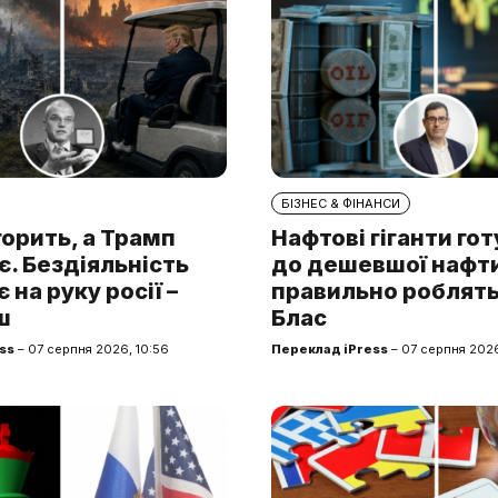
БІЗНЕС & ФІНАНСИ
горить, а Трамп
Нафтові гіганти го
. Бездіяльність
до дешевшої нафти.
 на руку росії –
правильно роблять
ш
Блас
ss
– 07 серпня 2026, 10:56
Переклад iPress
– 07 серпня 2026