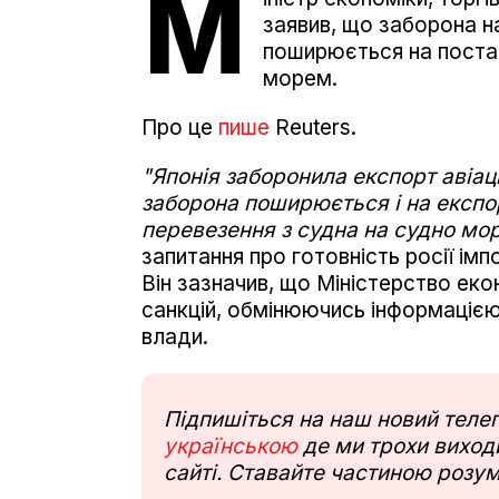
М
заявив, що заборона на
поширюється на постав
морем.
Про це
пише
Reuters.
"Японія заборонила експорт авіаці
заборона поширюється і на експо
перевезення з судна на судно мо
запитання про готовність росії імп
Він зазначив, що Міністерство ек
санкцій, обмінюючись інформацією
влади.
Підпишіться на наш новий тел
українською
де ми трохи виходи
сайті. Ставайте частиною розум