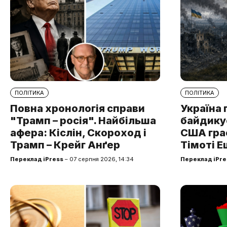
ПОЛІТИКА
ПОЛІТИКА
Повна хронологія справи
Україна 
"Трамп – росія". Найбільша
байдикує
афера: Кіслін, Скороход і
США грає
Трамп – Крейг Анґер
Тімоті Е
Переклад iPress
– 07 серпня 2026, 14:34
Переклад iPre