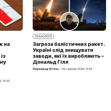
ТЕХНОЛОГІЇ
к на
Загроза балістичних ракет.
Україні слід знищувати
із
заводи, які їх виробляють –
чну
Дональд Гілл
Переклад iPress
– 05 серпня 2026, 11:55
, 14:32