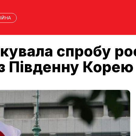
ІЙНА
кувала спробу рос
ез Південну Корею