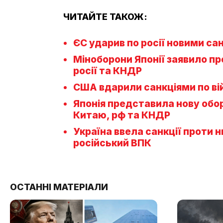
ЧИТАЙТЕ ТАКОЖ:
ЄС ударив по росії новими са
Міноборони Японії заявило пр
росії та КНДР
США вдарили санкціями по ві
Японія представила нову оборо
Китаю, рф та КНДР
Україна ввела санкції проти 
російський ВПК
ОСТАННІ МАТЕРІАЛИ