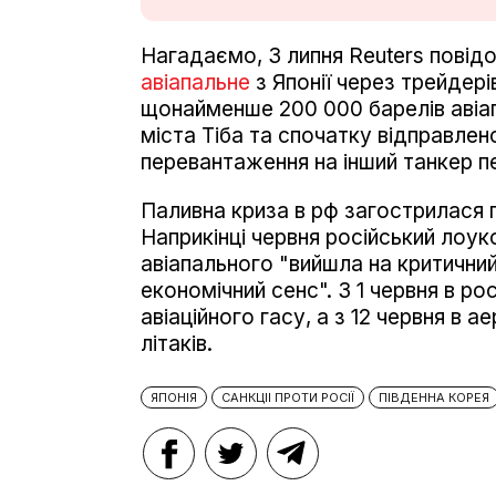
Нагадаємо, 3 липня Reuters пові
авіапальне
з Японії через трейдері
щонайменше 200 000 барелів авіа
міста Тіба та спочатку відправлен
перевантаження на інший танкер п
Паливна криза в рф загострилася п
Наприкінці червня російський лоук
авіапального "вийшла на критичний
економічний сенс". З 1 червня в р
авіаційного гасу, а з 12 червня в
літаків.
ЯПОНІЯ
САНКЦІІ ПРОТИ РОСІЇ
ПІВДЕННА КОРЕЯ