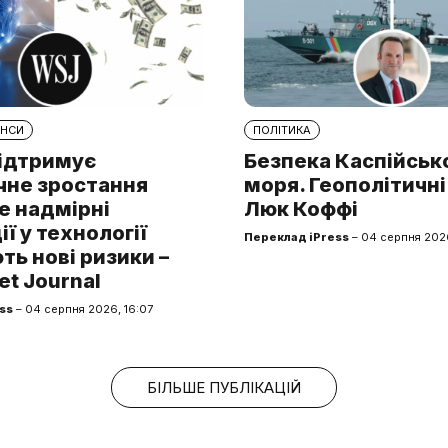
АНСИ
ПОЛІТИКА
підтримує
Безпека Каспійськ
чне зростання
моря. Геополітичні
е надмірні
Люк Коффі
ії у технології
Переклад iPress
– 04 серпня 2026
ь нові ризики –
et Journal
ss
– 04 серпня 2026, 16:07
БІЛЬШЕ ПУБЛІКАЦІЙ