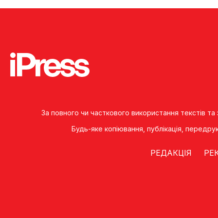
За повного чи часткового використання текстів та
Будь-яке копiювання, публiкацiя, передру
РЕДАКЦІЯ
РЕ