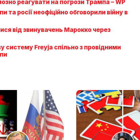
йозно реагувати на погрози Трампа – WP
и та росії неофіційно обговорили війну в
ся від звинувачень Марокко через
ову систему Freyja спільно з провідними
пи