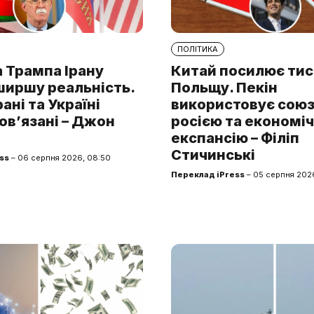
ПОЛІТИКА
 Трампа Ірану
Китай посилює тис
ширшу реальність.
Польщу. Пекін
рані та Україні
використовує союз 
ов’язані – Джон
росією та економі
експансію – Філіп
Стичинські
ss
– 06 серпня 2026, 08:50
Переклад iPress
– 05 серпня 2026