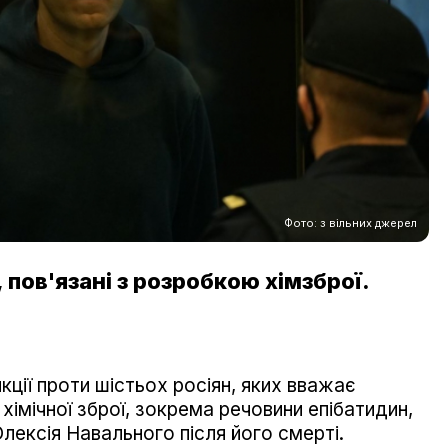
Фото: з вільних джерел
, пов'язані з розробкою хімзброї.
ції проти шістьох росіян, яких вважає
хімічної зброї, зокрема речовини епібатидин,
 Олексія Навального після його смерті.