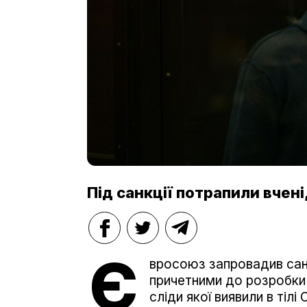
Під санкції потрапили вчені
Є
вросоюз запровадив санк
причетними до розробки 
сліди якої виявили в тілі