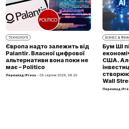
ТЕХНОЛОГІЇ
БІЗНЕС & ФІН
Європа надто залежить від
Бум ШІ 
Palantir. Власної цифрової
економі
альтернативи вона поки не
США. Ал
має – Politico
інвестиц
створюют
Переклад iPress
– 05 серпня 2026, 08:20
Wall Stre
Переклад iPre