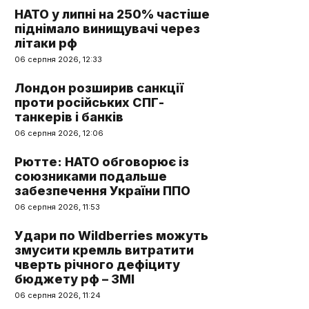
НАТО у липні на 250% частіше
піднімало винищувачі через
літаки рф
06 серпня 2026, 12:33
Лондон розширив санкції
проти російських СПГ-
танкерів і банків
06 серпня 2026, 12:06
Рютте: НАТО обговорює із
союзниками подальше
забезпечення України ППО
06 серпня 2026, 11:53
Удари по Wildberries можуть
змусити кремль витратити
чверть річного дефіциту
бюджету рф – ЗМІ
06 серпня 2026, 11:24