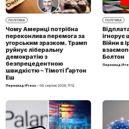
ПОЛІТИКА
ПОЛІТИКА
Чому Америці потрібна
Відплата
переконлива перемога за
ігнорує 
угорським зразком. Трамп
Війни в І
руйнує ліберальну
взаємоп
демократію з
Болтон
безпрецедентною
Переклад iPre
швидкістю – Тімоті Ґартон
Еш
Переклад iPress
– 06 серпня 2026, 11:12