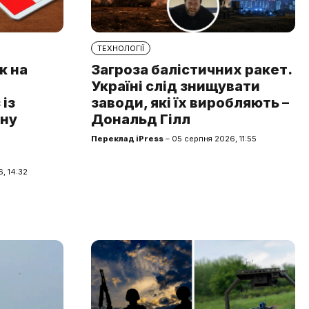
ТЕХНОЛОГІЇ
к на
Загроза балістичних ракет.
Україні слід знищувати
із
заводи, які їх виробляють –
чну
Дональд Гілл
Переклад iPress
– 05 серпня 2026, 11:55
, 14:32