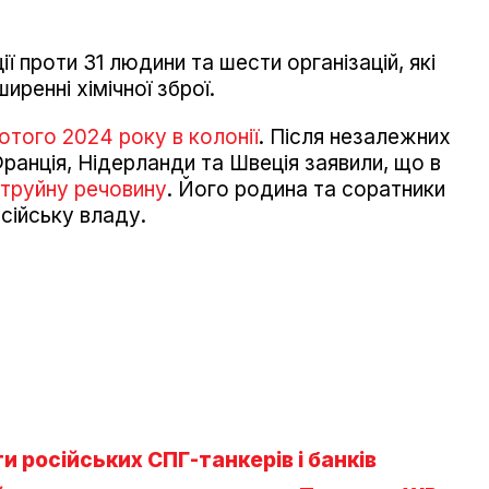
 проти 31 людини та шести організацій, які
иренні хімічної зброї.
ютого 2024 року в колонії
. Після незалежних
ранція, Нідерланди та Швеція заявили, що в
отруйну речовину
. Його родина та соратники
сійську владу.
и російських СПГ-танкерів і банків