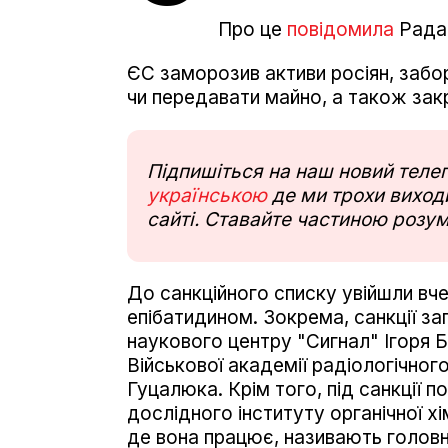
Про це
повідомила
Рада
ЄС заморозив активи росіян, забо
чи передавати майно, а також закр
Підпишіться на наш новий тел
українською
де ми трохи виходи
сайті. Ставайте частиною розум
До санкційного списку увійшли вче
епібатидином. Зокрема, санкції за
наукового центру "Сигнал" Ігоря Б
Військової академії радіологічног
Гуцалюка. Крім того, під санкції 
дослідного інституту органічної хім
де вона працює, називають головно