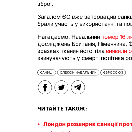
зброї.
Загалом ЄС вже запровадив санкції
брали участь у використанні та пош
Нагадаємо, Навальний
помер 16 л
досліджень Британія, Німеччина, Ф
зразках тканин його тіла
виявили 
звинувачують у смерті політика ро
САНКЦІЇ
ОЛЕКСІЙ НАВАЛЬНИЙ
ЄВРОСОЮЗ
ЧИТАЙТЕ ТАКОЖ:
Лондон розширив санкції прот