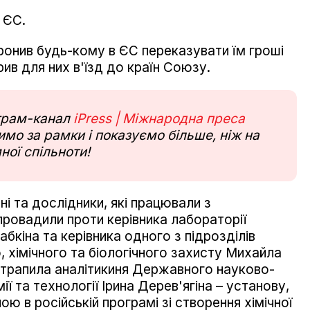
 ЄС.
ронив будь-кому в ЄС переказувати їм гроші
ив для них в'їзд до країн Союзу.
еграм-канал
iPress | Міжнародна преса
мо за рамки і показуємо більше, ніж на
ної спільноти!
ні та дослідники, які працювали з
провадили проти керівника лабораторії
абкіна та керівника одного з підрозділів
о, хімічного та біологічного захисту Михайла
потрапила аналітикиня Державного науково-
ії та технології Ірина Дерев'ягіна – установу,
ю в російській програмі зі створення хімічної