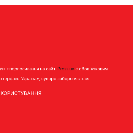
ss» гіперпосилання на сайт
iPress.ua
є обов'язковим
«Iнтерфакс-Україна», суворо забороняється
 КОРИСТУВАННЯ