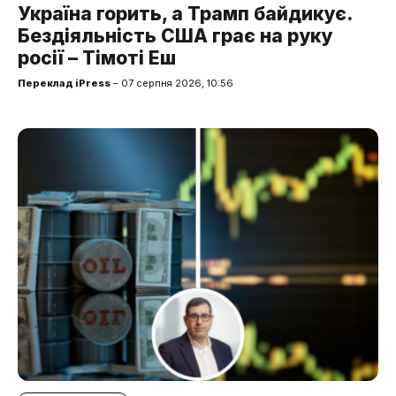
Україна горить, а Трамп байдикує.
Бездіяльність США грає на руку
росії – Тімоті Еш
Переклад iPress
– 07 серпня 2026, 10:56