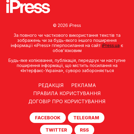
© 2026 iPress
За повного чи часткового використання текстів та
зображень чи за будь-якого іншого поширення
інформації «iPress» гіперпосилання на сайт
iPress.ua
є
обов'язковим
Будь-яке копiювання, публiкацiя, передрук чи наступне
поширення iнформацiї, що мiстить посилання на
«Iнтерфакс-Україна», суворо забороняється
РЕДАКЦІЯ
РЕКЛАМА
ПРАВИЛА КОРИСТУВАННЯ
ДОГОВІР ПРО КОРИСТУВАННЯ
FACEBOOK
TELEGRAM
TWITTER
RSS