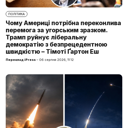
ПОЛІТИКА
Чому Америці потрібна переконлива
перемога за угорським зразком.
Трамп руйнує ліберальну
демократію з безпрецедентною
швидкістю – Тімоті Ґартон Еш
Переклад iPress
– 06 серпня 2026, 11:12