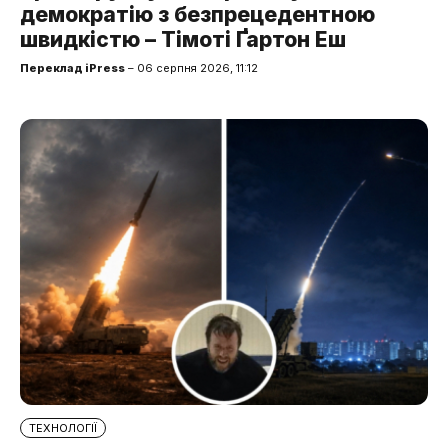
демократію з безпрецедентною
швидкістю – Тімоті Ґартон Еш
Переклад iPress
– 06 серпня 2026, 11:12
ТЕХНОЛОГІЇ