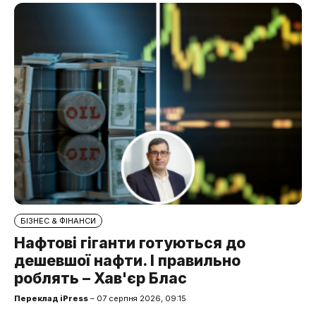
БІЗНЕС & ФІНАНСИ
Нафтові гіганти готуються до
дешевшої нафти. І правильно
роблять – Хав'єр Блас
Переклад iPress
– 07 серпня 2026, 09:15