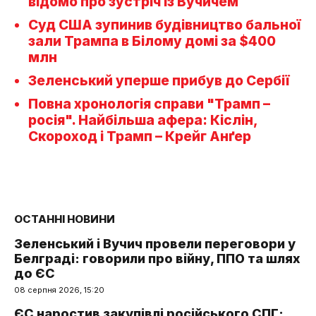
відомо про зустріч із Вучичем
Суд США зупинив будівництво бальної
зали Трампа в Білому домі за $400
млн
Зеленський уперше прибув до Сербії
Повна хронологія справи "Трамп –
росія". Найбільша афера: Кіслін,
Скороход і Трамп – Крейг Анґер
ОСТАННІ НОВИНИ
Зеленський і Вучич провели переговори у
Белграді: говорили про війну, ППО та шлях
до ЄС
08 серпня 2026, 15:20
ЄС наростив закупівлі російського СПГ: