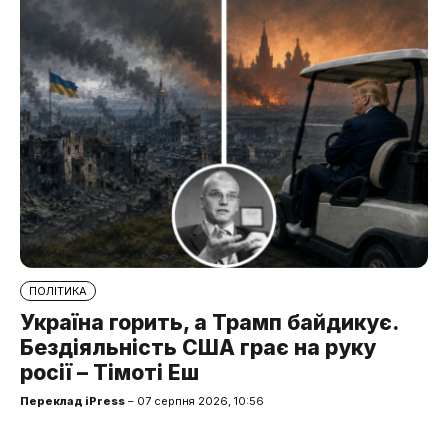
ПОЛІТИКА
Україна горить, а Трамп байдикує.
Бездіяльність США грає на руку
росії – Тімоті Еш
Переклад iPress
– 07 серпня 2026, 10:56