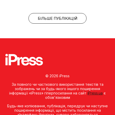
БІЛЬШЕ ПУБЛІКАЦІЙ
© 2026 iPress
За повного чи часткового використання текстів та
зображень чи за будь-якого іншого поширення
інформації «iPress» гіперпосилання на сайт
iPress.ua
є
обов'язковим
Будь-яке копiювання, публiкацiя, передрук чи наступне
поширення iнформацiї, що мiстить посилання на
«Iнтерфакс-Україна», суворо забороняється