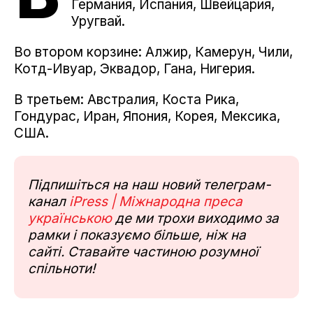
Германия, Испания, Швейцария,
Уругвай.
Во втором корзине: Алжир, Камерун, Чили,
Котд-Ивуар, Эквадор, Гана, Нигерия.
В третьем: Австралия, Коста Рика,
Гондурас, Иран, Япония, Корея, Мексика,
США.
Підпишіться на наш новий телеграм-
канал
iPress | Міжнародна преса
українською
де ми трохи виходимо за
рамки і показуємо більше, ніж на
сайті. Ставайте частиною розумної
спільноти!