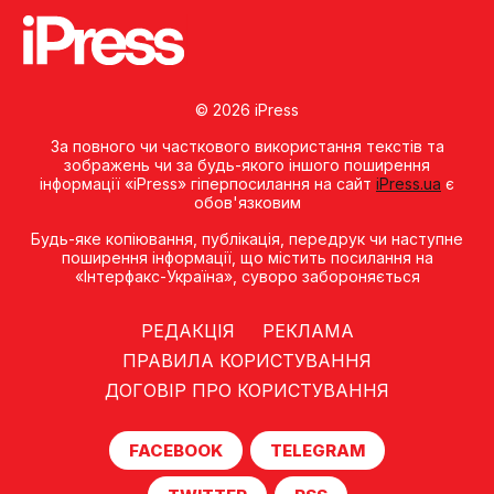
© 2026 iPress
За повного чи часткового використання текстів та
зображень чи за будь-якого іншого поширення
інформації «iPress» гіперпосилання на сайт
iPress.ua
є
обов'язковим
Будь-яке копiювання, публiкацiя, передрук чи наступне
поширення iнформацiї, що мiстить посилання на
«Iнтерфакс-Україна», суворо забороняється
РЕДАКЦІЯ
РЕКЛАМА
ПРАВИЛА КОРИСТУВАННЯ
ДОГОВІР ПРО КОРИСТУВАННЯ
FACEBOOK
TELEGRAM