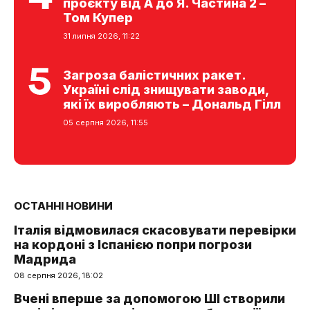
проєкту від А до Я. Частина 2 –
Том Купер
31 липня 2026, 11:22
Загроза балістичних ракет.
Україні слід знищувати заводи,
які їх виробляють – Дональд Гілл
05 серпня 2026, 11:55
ОСТАННІ НОВИНИ
Італія відмовилася скасовувати перевірки
на кордоні з Іспанією попри погрози
Мадрида
08 серпня 2026, 18:02
Вчені вперше за допомогою ШІ створили