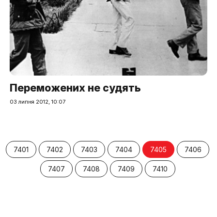
Переможених не судять
03 липня 2012, 10:07
7401
7402
7403
7404
7405
7406
7407
7408
7409
7410