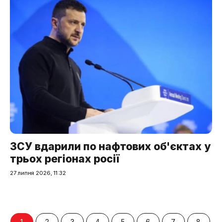
ЗСУ вдарили по нафтових об'єктах у
трьох регіонах росії
27 липня 2026, 11:32
1
2
3
4
5
6
7
8