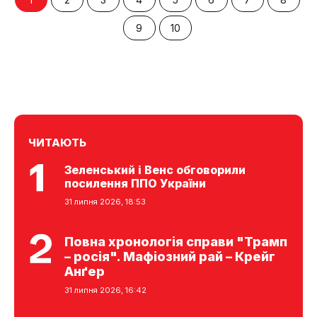
9
10
ЧИТАЮТЬ
Зеленський і Венс обговорили
посилення ППО України
31 липня 2026, 18:53
Повна хронологія справи "Трамп
– росія". Мафіозний рай – Крейг
Анґер
31 липня 2026, 16:42