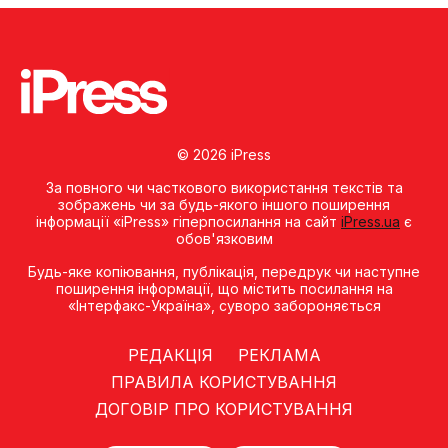
© 2026 iPress
За повного чи часткового використання текстів та
зображень чи за будь-якого іншого поширення
інформації «iPress» гіперпосилання на сайт
iPress.ua
є
обов'язковим
Будь-яке копiювання, публiкацiя, передрук чи наступне
поширення iнформацiї, що мiстить посилання на
«Iнтерфакс-Україна», суворо забороняється
РЕДАКЦІЯ
РЕКЛАМА
ПРАВИЛА КОРИСТУВАННЯ
ДОГОВІР ПРО КОРИСТУВАННЯ