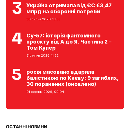
Україна отримала від ЄС €3,47
млрд на оборонні потреби
30 липня 2026, 13:53
Су-57: історія фантомного
проєкту від А до Я. Частина 2 –
Том Купер
31 липня 2026, 11:22
росія масовано вдарила
балістикою по Києву: 9 загиблих,
30 поранених (оновлено)
01 серпня 2026, 09:04
ОСТАННІ НОВИНИ