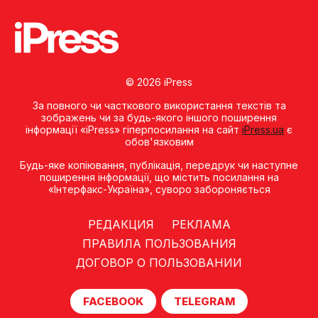
© 2026 iPress
За повного чи часткового використання текстів та
зображень чи за будь-якого іншого поширення
інформації «iPress» гіперпосилання на сайт
iPress.ua
є
обов'язковим
Будь-яке копiювання, публiкацiя, передрук чи наступне
поширення iнформацiї, що мiстить посилання на
«Iнтерфакс-Україна», суворо забороняється
РЕДАКЦИЯ
РЕКЛАМА
ПРАВИЛА ПОЛЬЗОВАНИЯ
ДОГОВОР О ПОЛЬЗОВАНИИ
FACEBOOK
TELEGRAM