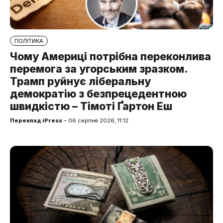
ПОЛІТИКА
Чому Америці потрібна переконлива
перемога за угорським зразком.
Трамп руйнує ліберальну
демократію з безпрецедентною
швидкістю – Тімоті Ґартон Еш
Переклад iPress
– 06 серпня 2026, 11:12