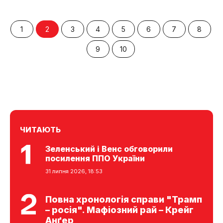
1
2
3
4
5
6
7
8
9
10
ЧИТАЮТЬ
Зеленський і Венс обговорили
посилення ППО України
31 липня 2026, 18:53
Повна хронологія справи "Трамп
– росія". Мафіозний рай – Крейг
Анґер