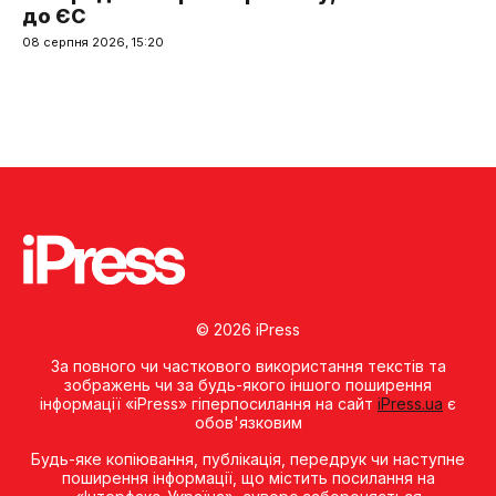
до ЄС
08 серпня 2026, 15:20
© 2026 iPress
За повного чи часткового використання текстів та
зображень чи за будь-якого іншого поширення
інформації «iPress» гіперпосилання на сайт
iPress.ua
є
обов'язковим
Будь-яке копiювання, публiкацiя, передрук чи наступне
поширення iнформацiї, що мiстить посилання на