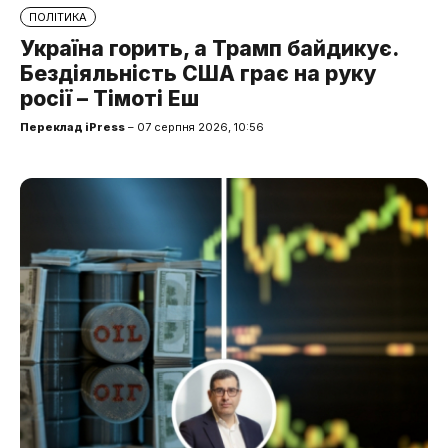
ПОЛІТИКА
Україна горить, а Трамп байдикує.
Бездіяльність США грає на руку
росії – Тімоті Еш
Переклад iPress
– 07 серпня 2026, 10:56