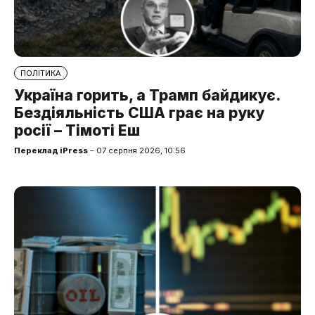
ПОЛІТИКА
Україна горить, а Трамп байдикує.
Бездіяльність США грає на руку
росії – Тімоті Еш
Переклад iPress
– 07 серпня 2026, 10:56