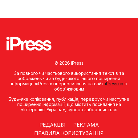
© 2026 iPress
За повного чи часткового використання текстів та
зображень чи за будь-якого іншого поширення
інформації «iPress» гіперпосилання на сайт
iPress.ua
є
обов'язковим
Будь-яке копiювання, публiкацiя, передрук чи наступне
поширення iнформацiї, що мiстить посилання на
«Iнтерфакс-Україна», суворо забороняється
РЕДАКЦІЯ
РЕКЛАМА
ПРАВИЛА КОРИСТУВАННЯ