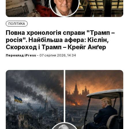
ПОЛІТИКА
Повна хронологія справи "Трамп –
росія". Найбільша афера: Кіслін,
Скороход і Трамп – Крейг Анґер
Переклад iPress
– 07 серпня 2026, 14:34