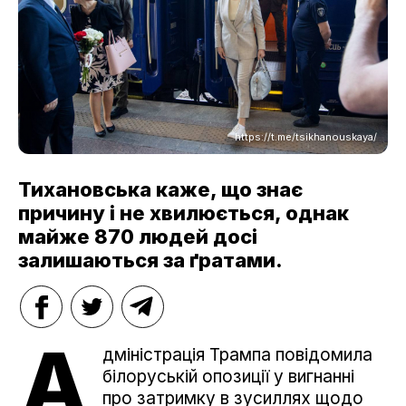
https://t.me/tsikhanouskaya/
Тихановська каже, що знає
причину і не хвилюється, однак
майже 870 людей досі
залишаються за ґратами.
А
дміністрація Трампа повідомила
білоруській опозиції у вигнанні
про затримку в зусиллях щодо