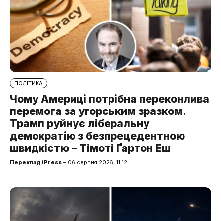
ПОЛІТИКА
Чому Америці потрібна переконлива
перемога за угорським зразком.
Трамп руйнує ліберальну
демократію з безпрецедентною
швидкістю – Тімоті Ґартон Еш
Переклад iPress
– 06 серпня 2026, 11:12