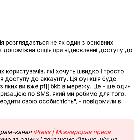
ія розглядається не як один з основних
як допоміжна опція при відновленні доступу до
 користувачів, які хочуть швидко і просто
ня доступу до аккаунту. Ця функція буде
з яких ви вже pf[jlbkb в мережу. Це - ще один
ризацією по SMS, який ми робимо для того,
ердити свою особистість", - повідомили в
еграм-канал
iPress | Міжнародна преса
мо за рамки і показуємо більше, ніж на