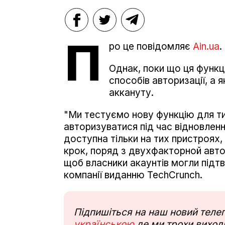
П
ро це повідомляє
Ain.ua
.
Однак, поки що ця функц
способів авторизації, а 
аккануту.
"Ми тестуємо нову функцію для тих
авторизуватися під час відновлен
доступна тільки на тих пристроях, 
крок, поряд з двухфакторной авто
щоб власники акаунтів могли підтв
компанії виданню TechCrunch.
Підпишіться на наш новий тел
українською
де ми трохи виходи