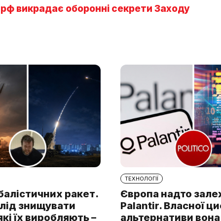
 рф викрадає оборонні секрети Заходу
ТЕХНОЛОГІЇ
балістичних ракет.
Європа надто зале
слід знищувати
Palantir. Власної ц
які їх виробляють –
альтернативи вона