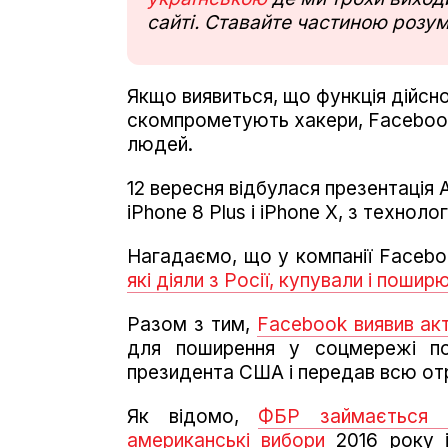
сайті. Ставайте частиною розум
Якщо виявиться, що функція дійсно 
скомпрометують хакери, Facebook
людей.
12 вересня відбулася презентація A
iPhone 8 Plus і iPhone X, з техноло
Нагадаємо, що у компанії Facebo
які діяли з Росії, купували і пош
Разом з тим,
Facebook виявив ак
для поширення у соцмережі пол
президента США і передав всю от
Як відомо,
ФБР займається р
американські вибори
2016 року і