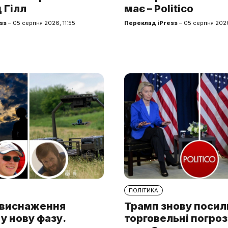
 Гілл
має – Politico
ss
– 05 серпня 2026, 11:55
Переклад iPress
– 05 серпня 202
ПОЛІТИКА
а виснаження
Трамп знову поси
у нову фазу.
торговельні погроз