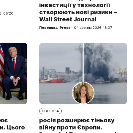
інвестиції у технології
створюють нові ризики –
6, 08:20
Wall Street Journal
Переклад iPress
– 04 серпня 2026, 16:07
ПОЛІТИКА
лює
росія розширює тіньову
и. Цього
війну проти Європи.