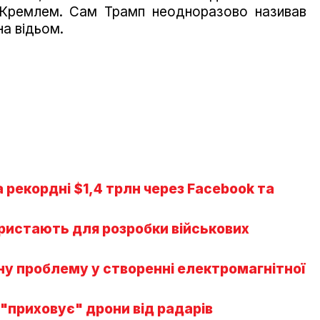
Кремлем. Сам Трамп неодноразово називав
на відьом.
рекордні $1,4 трлн через Facebook та
ористають для розробки військових
у проблему у створенні електромагнітної
 "приховує" дрони від радарів