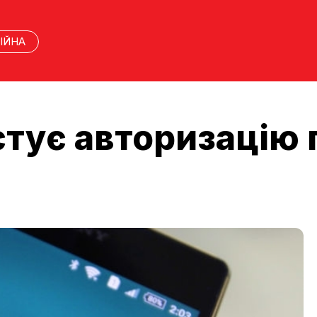
ІЙНА
стує авторизацію