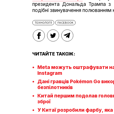
президента Дональда Трампа з 
подібні звинувачення полюванням 
ТЕХНОЛОГІЇ
FACEBOOK
ЧИТАЙТЕ ТАКОЖ:
Meta можуть оштрафувати на 
Instagram
Дані гравців Pokémon Go вик
безпілотників
Китай першим подолав головн
зброї
У Китаї розробили фарбу, яка