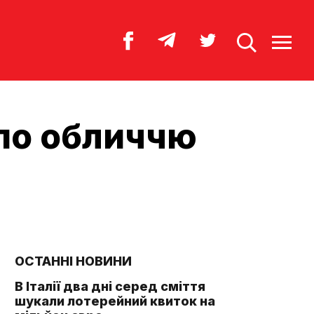
 по обличчю
ОСТАННІ НОВИНИ
В Італії два дні серед сміття
шукали лотерейний квиток на