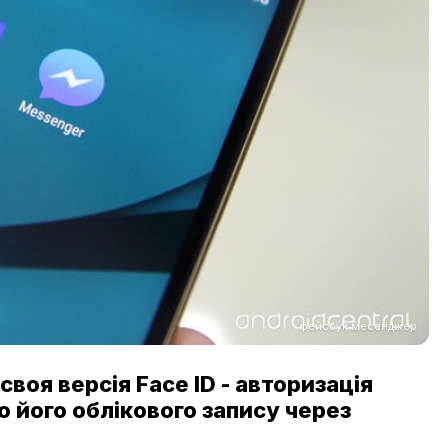
фейсбук месенджер
воя версія Face ID - авторизація
 його облікового запису через