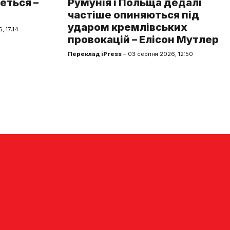
еться –
Румунія і Польща дедалі
частіше опиняються під
ударом кремлівських
, 17:14
провокацій – Елісон Мутлер
Переклад iPress
– 03 серпня 2026, 12:50