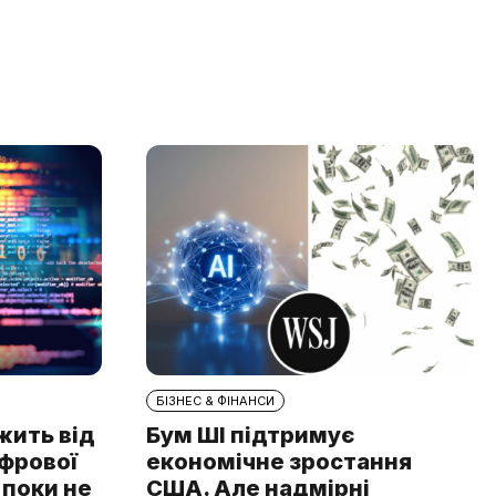
БІЗНЕС & ФІНАНСИ
жить від
Бум ШІ підтримує
ифрової
економічне зростання
 поки не
США. Але надмірні