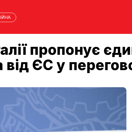
ІЙНА
алії пропонує єд
 від ЄС у перегов