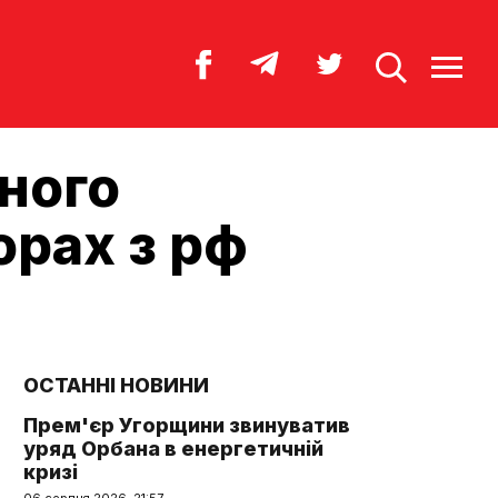
иного
орах з рф
ОСТАННІ НОВИНИ
Прем'єр Угорщини звинуватив
уряд Орбана в енергетичній
кризі