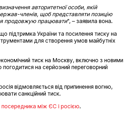
визначення авторитетної особи, якій
держав-членів, щоб представляти позицію
у я продовжую працювати
", – заявила вона.
що підтримка України та посилення тиску на
трументами для створення умов майбутніх
 економічний тиск на Москву, включно з новими
ю погодитися на серйозний переговорний
росія відмовляється від припинення вогню,
ювати санкційний тиск.
 посередника між ЄС і росією
.