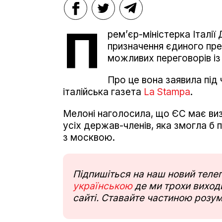
П
рем’єр-міністерка Італі
призначення єдиного пр
можливих переговорів із
Про це вона заявила під 
італійська газета
La Stampa
.
Мелоні наголосила, що ЄС має ви
усіх держав-членів, яка змогла б 
з москвою.
Підпишіться на наш новий тел
українською
де ми трохи виходи
сайті. Ставайте частиною розум