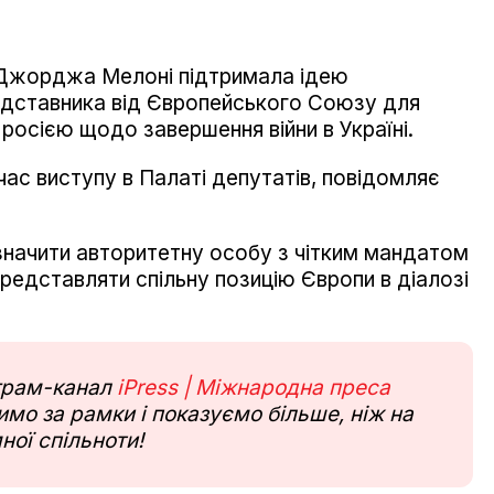
ї Джорджа Мелоні підтримала ідею
едставника від Європейського Союзу для
 росією щодо завершення війни в Україні.
час виступу в Палаті депутатів, повідомляє
значити авторитетну особу з чітким мандатом
представляти спільну позицію Європи в діалозі
еграм-канал
iPress | Міжнародна преса
мо за рамки і показуємо більше, ніж на
ної спільноти!