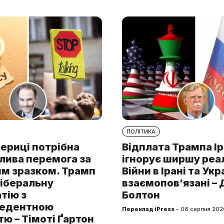
ПОЛІТИКА
ериці потрібна
Відплата Трампа І
лива перемога за
ігнорує ширшу реа
им зразком. Трамп
Війни в Ірані та Укр
ліберальну
взаємопов’язані –
тію з
Болтон
цедентною
Переклад iPress
– 06 серпня 202
ю – Тімоті Ґартон