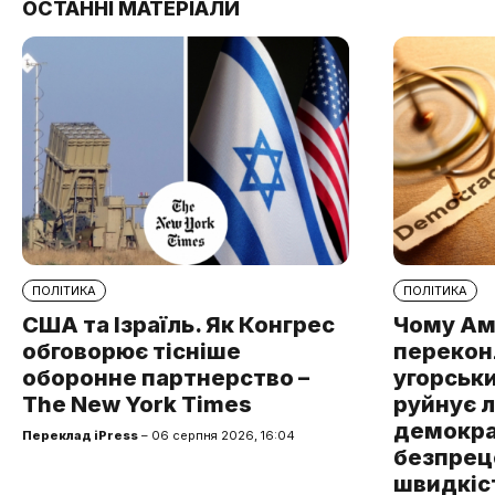
ОСТАННІ МАТЕРІАЛИ
ПОЛІТИКА
ПОЛІТИКА
США та Ізраїль. Як Конгрес
Чому Ам
обговорює тісніше
перекон
оборонне партнерство –
угорськ
The New York Times
руйнує 
демокра
Переклад iPress
– 06 серпня 2026, 16:04
безпре
швидкіст