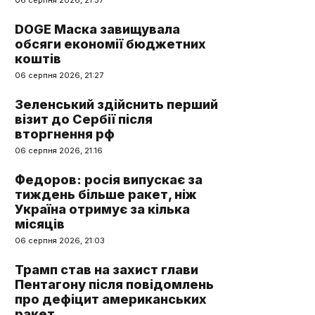
06 серпня 2026, 21:57
DOGE Маска завищувала
обсяги економії бюджетних
коштів
06 серпня 2026, 21:27
Зеленський здійснить перший
візит до Сербії після
вторгнення рф
06 серпня 2026, 21:16
Федоров: росія випускає за
тиждень більше ракет, ніж
Україна отримує за кілька
місяців
06 серпня 2026, 21:03
Трамп став на захист глави
Пентагону після повідомлень
про дефіцит американських
ракет