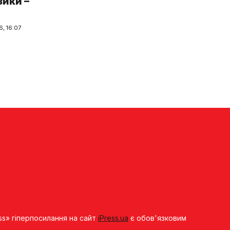
зики –
, 16:07
ss» гіперпосилання на сайт
iPress.ua
є обов'язковим