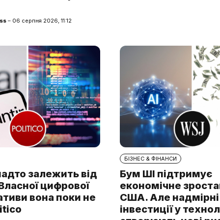
ss
– 06 серпня 2026, 11:12
БІЗНЕС & ФІНАНСИ
надто залежить від
Бум ШІ підтримує
. Власної цифрової
економічне зроста
тиви вона поки не
США. Але надмірні
itico
інвестиції у технол