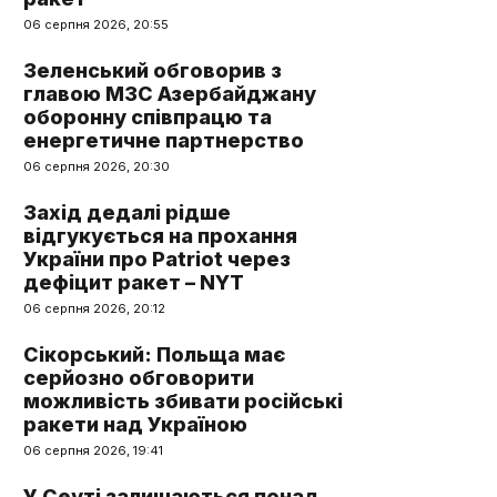
06 серпня 2026, 20:55
Зеленський обговорив з
главою МЗС Азербайджану
оборонну співпрацю та
енергетичне партнерство
06 серпня 2026, 20:30
Захід дедалі рідше
відгукується на прохання
України про Patriot через
дефіцит ракет – NYT
06 серпня 2026, 20:12
Сікорський: Польща має
серйозно обговорити
можливість збивати російські
ракети над Україною
06 серпня 2026, 19:41
У Сеуті залишаються понад