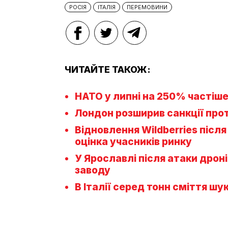
РОСІЯ
ІТАЛІЯ
ПЕРЕМОВИНИ
ЧИТАЙТЕ ТАКОЖ:
НАТО у липні на 250% частіше
Лондон розширив санкції проти
Відновлення Wildberries після
оцінка учасників ринку
У Ярославлі після атаки дрон
заводу
В Італії серед тонн сміття ш