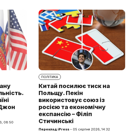
ПОЛІТИКА
рану
Китай посилює тиск на
льність.
Польщу. Пекін
аїні
використовує союз із
 Джон
росією та економічну
експансію – Філіп
Стичинські
6, 08:50
Переклад iPress
– 05 серпня 2026, 14:32