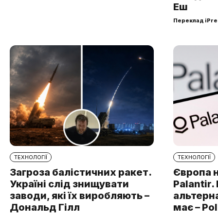
Еш
Переклад iPre
ТЕХНОЛОГІЇ
ТЕХНОЛОГІЇ
Загроза балістичних ракет.
Європа 
Україні слід знищувати
Palantir
заводи, які їх виробляють –
альтерна
Дональд Гілл
має – Pol