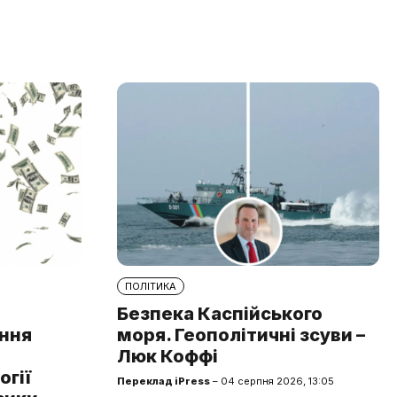
ПОЛІТИКА
Безпека Каспійського
ння
моря. Геополітичні зсуви –
Люк Коффі
огії
Переклад iPress
– 04 серпня 2026, 13:05