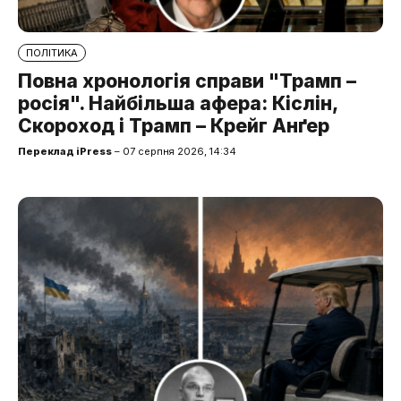
ПОЛІТИКА
Повна хронологія справи "Трамп –
росія". Найбільша афера: Кіслін,
Скороход і Трамп – Крейг Анґер
Переклад iPress
– 07 серпня 2026, 14:34