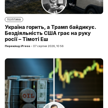
ПОЛІТИКА
Україна горить, а Трамп байдикує.
Бездіяльність США грає на руку
росії – Тімоті Еш
Переклад iPress
– 07 серпня 2026, 10:56