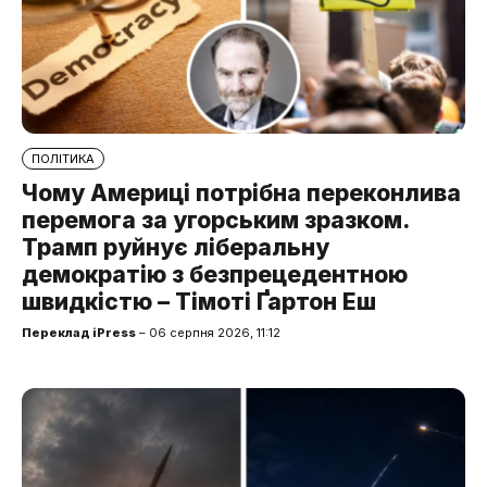
ПОЛІТИКА
Чому Америці потрібна переконлива
перемога за угорським зразком.
Трамп руйнує ліберальну
демократію з безпрецедентною
швидкістю – Тімоті Ґартон Еш
Переклад iPress
– 06 серпня 2026, 11:12