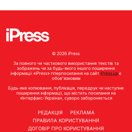
© 2026 iPress
За повного чи часткового використання текстів та
зображень чи за будь-якого іншого поширення
інформації «iPress» гіперпосилання на сайт
iPress.ua
є
обов'язковим
Будь-яке копiювання, публiкацiя, передрук чи наступне
поширення iнформацiї, що мiстить посилання на
«Iнтерфакс-Україна», суворо забороняється
РЕДАКЦІЯ
РЕКЛАМА
ПРАВИЛА КОРИСТУВАННЯ
ДОГОВІР ПРО КОРИСТУВАННЯ