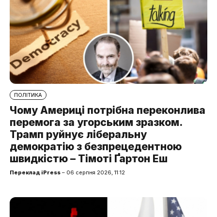
ПОЛІТИКА
Чому Америці потрібна переконлива
перемога за угорським зразком.
Трамп руйнує ліберальну
демократію з безпрецедентною
швидкістю – Тімоті Ґартон Еш
Переклад iPress
– 06 серпня 2026, 11:12