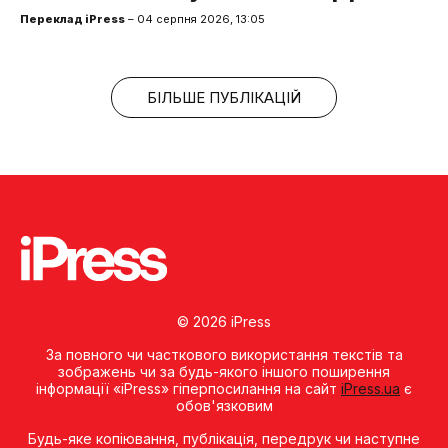
Переклад iPress
– 04 серпня 2026, 13:05
БІЛЬШЕ ПУБЛІКАЦІЙ
© 2026 iPress
За повного чи часткового використання текстів та
зображень чи за будь-якого іншого поширення
інформації «iPress» гіперпосилання на сайт
iPress.ua
є
обов'язковим
Будь-яке копiювання, публiкацiя, передрук чи наступне