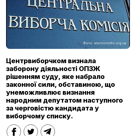
Фото: electioninfo.org.ua
Центрвиборчком визнала
заборону діяльності ОПЗЖ
рішенням суду, яке набрало
законної сили, обставиною, що
унеможливлює визнання
народним депутатом наступного
за черговістю кандидата у
виборчому списку.