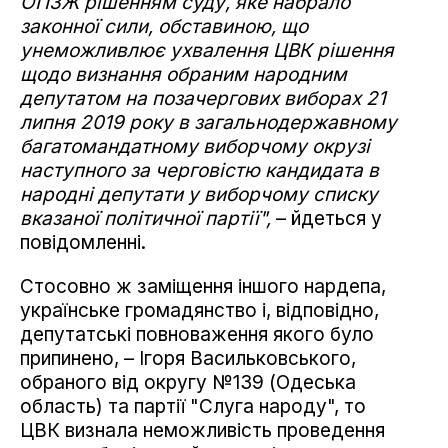
ОПЗЖ рішенням суду, яке набрало
законної сили, обставиною, що
унеможливлює ухвалення ЦВК рішення
щодо визнання обраним народним
депутатом на позачергових виборах 21
липня 2019 року в загальнодержавному
багатомандатному виборчому окрузі
наступного за черговістю кандидата в
народні депутати у виборчому списку
вказаної політичної партії",
– йдеться у
повідомленні.
Стосовно ж заміщення іншого нардепа,
українське громадянство і, відповідно,
депутатські повноваження якого було
припинено, – Ігоря Васильковського,
обраного від округу №139 (Одеська
область) та партії "Слуга народу", то
ЦВК визнала неможливість проведення