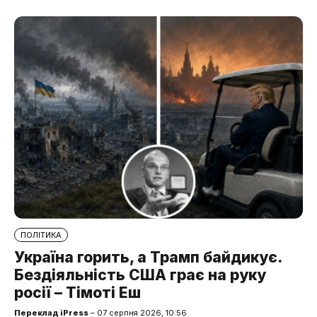
ПОЛІТИКА
Україна горить, а Трамп байдикує.
Бездіяльність США грає на руку
росії – Тімоті Еш
Переклад iPress
– 07 серпня 2026, 10:56