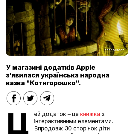
print screen
У магазині додатків Apple
з'явилася українська народна
казка "Котигорошко".
Ц
ей додаток – це
книжка
з
інтерактивними елементами.
Впродовж 30 сторінок діти