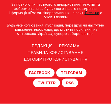
За повного чи часткового використання текстів та
зображень чи за будь-якого іншого поширення
інформації «iPress» гіперпосилання на сайт
iPress.ua
є
обов'язковим
Будь-яке копiювання, публiкацiя, передрук чи наступне
поширення iнформацiї, що мiстить посилання на
«Iнтерфакс-Україна», суворо забороняється
РЕДАКЦІЯ
РЕКЛАМА
ПРАВИЛА КОРИСТУВАННЯ
ДОГОВІР ПРО КОРИСТУВАННЯ
FACEBOOK
TELEGRAM
TWITTER
RSS