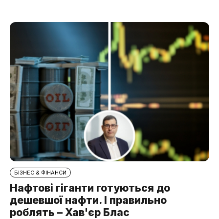
БІЗНЕС & ФІНАНСИ
Нафтові гіганти готуються до
дешевшої нафти. І правильно
роблять – Хав'єр Блас