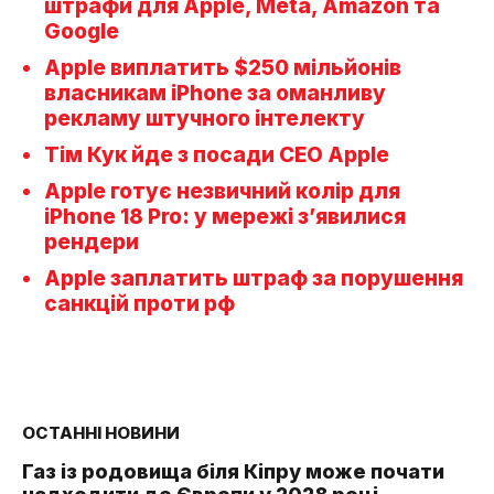
штрафи для Apple, Meta, Amazon та
Google
Apple виплатить $250 мільйонів
власникам iPhone за оманливу
рекламу штучного інтелекту
Тім Кук йде з посади CEO Apple
Apple готує незвичний колір для
iPhone 18 Pro: у мережі з’явилися
рендери
Apple заплатить штраф за порушення
санкцій проти рф
ОСТАННІ НОВИНИ
Газ із родовища біля Кіпру може почати