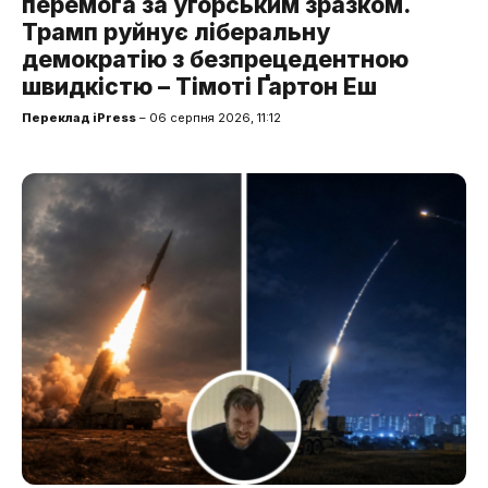
перемога за угорським зразком.
Трамп руйнує ліберальну
демократію з безпрецедентною
швидкістю – Тімоті Ґартон Еш
Переклад iPress
– 06 серпня 2026, 11:12