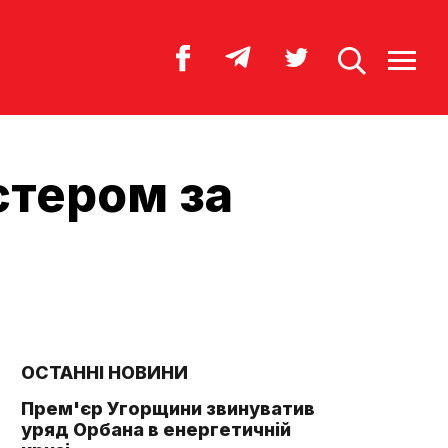
стером за
ОСТАННІ НОВИНИ
Прем'єр Угорщини звинуватив
уряд Орбана в енергетичній