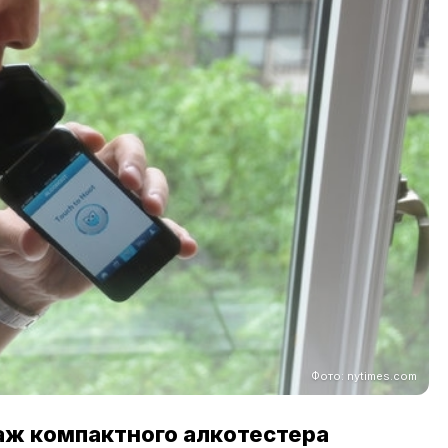
Фото: nytimes.com
даж компактного алкотестера