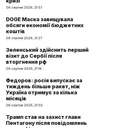
кризі
06 серпня 2026, 21:57
DOGE Маска завищувала
обсяги економії бюджетних
коштів
06 серпня 2026, 21:27
Зеленський здійснить перший
візит до Сербії після
вторгнення рф
06 серпня 2026, 21:16
Федоров: росія випускає за
тиждень більше ракет, ніж
Україна отримує за кілька
місяців
06 серпня 2026, 21:03
Трамп став на захист глави
Пентагону після повідомлень