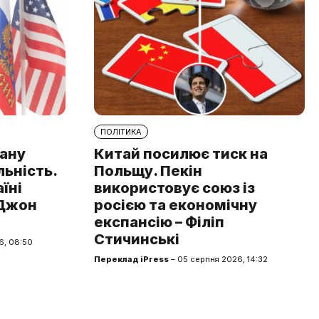
ПОЛІТИКА
рану
Китай посилює тиск на
льність.
Польщу. Пекін
аїні
використовує союз із
 Джон
росією та економічну
експансію – Філіп
Стичинські
6, 08:50
Переклад iPress
– 05 серпня 2026, 14:32