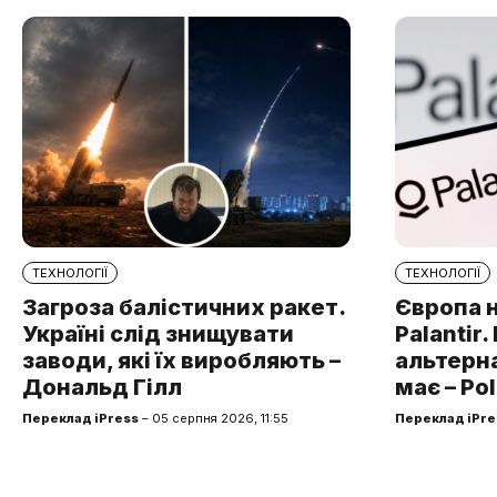
ТЕХНОЛОГІЇ
ТЕХНОЛОГІЇ
Загроза балістичних ракет.
Європа 
Україні слід знищувати
Palantir
заводи, які їх виробляють –
альтерна
Дональд Гілл
має – Pol
Переклад iPress
– 05 серпня 2026, 11:55
Переклад iPre