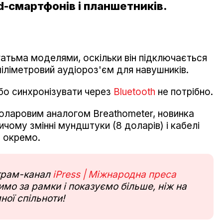
id-смартфонів і планшетників.
гатьма моделями, оскільки він підключається
іліметровий аудіороз'єм для навушників.
бо синхронізувати через
Bluetooth
не потрібно.
оларовим аналогом Breathometer, новинка
ичому змінні мундштуки (8 доларів) і кабелі
я окремо.
еграм-канал
iPress | Міжнародна преса
мо за рамки і показуємо більше, ніж на
ної спільноти!