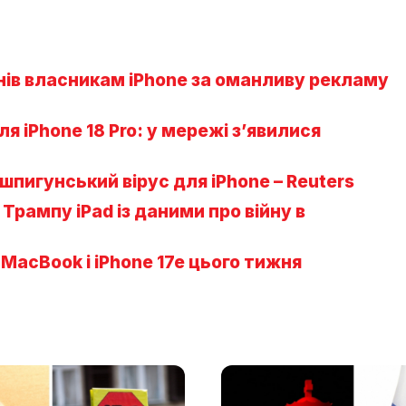
нів власникам iPhone за оманливу рекламу
ля iPhone 18 Pro: у мережі з’явилися
пигунський вірус для iPhone – Reuters
Трампу iPad із даними про війну в
acBook і iPhone 17e цього тижня