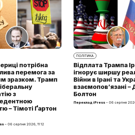
ПОЛІТИКА
ериці потрібна
Відплата Трампа І
лива перемога за
ігнорує ширшу реа
им зразком. Трамп
Війни в Ірані та Укр
ліберальну
взаємопов’язані –
тію з
Болтон
цедентною
Переклад iPress
– 06 серпня 202
ю – Тімоті Ґартон
ss
– 06 серпня 2026, 11:12