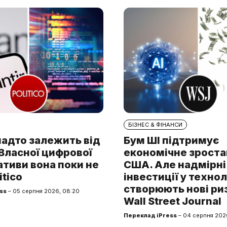
БІЗНЕС & ФІНАНСИ
надто залежить від
Бум ШІ підтримує
. Власної цифрової
економічне зроста
тиви вона поки не
США. Але надмірні
itico
інвестиції у технол
створюють нові ри
ss
– 05 серпня 2026, 08:20
Wall Street Journal
Переклад iPress
– 04 серпня 2026