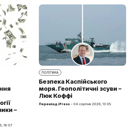
ПОЛІТИКА
Безпека Каспійського
ння
моря. Геополітичні зсуви –
Люк Коффі
огії
Переклад iPress
– 04 серпня 2026, 13:05
зики –
, 16:07