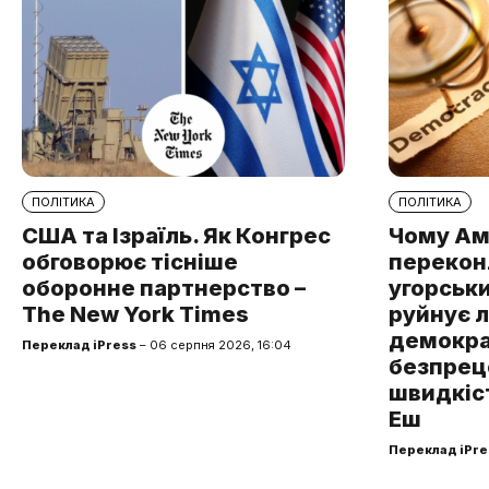
ПОЛІТИКА
ПОЛІТИКА
США та Ізраїль. Як Конгрес
Чому Ам
обговорює тісніше
перекон
оборонне партнерство –
угорськ
The New York Times
руйнує 
демокра
Переклад iPress
– 06 серпня 2026, 16:04
безпре
швидкіст
Еш
Переклад iPre