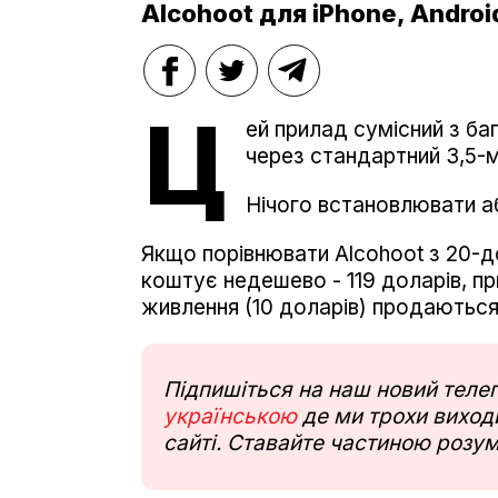
Alcohoot для iPhone, Andro
Ц
ей прилад сумісний з ба
через стандартний 3,5-м
Нічого встановлювати а
Якщо порівнювати Alcohoot з 20-д
коштує недешево - 119 доларів, пр
живлення (10 доларів) продаютьс
Підпишіться на наш новий тел
українською
де ми трохи виходи
сайті. Ставайте частиною розум