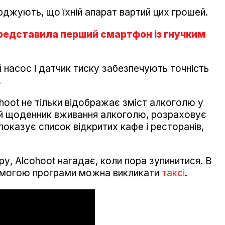
рджують, що їхній апарат вартий цих грошей.
представила перший смартфон із гнучким
 насос і датчик тиску забезпечують точність
.
oot не тільки відображає зміст алкоголю у
ий щоденник вживання алкоголю, розраховує
показує список відкритих кафе і ресторанів,
, Alcohoot нагадає, коли пора зупинитися. В
омогою програми можна викликати
таксі
.