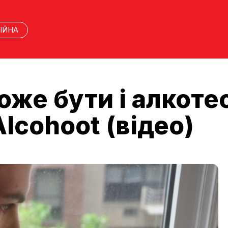
ІЙНА
же бути і алкоте
lcohoot (відео)