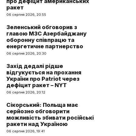
про дефіцит американських
ракет
06 серпня 2026, 20:55
Зеленський обговорив з
главою МЗС Азербайджану
оборонну співпрацю та
енергетичне партнерство
06 серпня 2026, 20:30
Захід дедалі рідше
відгукується на прохання
України про Patriot через
дефіцит ракет – NYT
06 серпня 2026, 20:12
Сікорський: Польща має
серйозно обговорити
можливість збивати російські
ракети над Україною
06 серпня 2026, 19:41