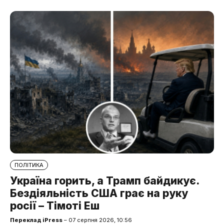
ПОЛІТИКА
Україна горить, а Трамп байдикує.
Бездіяльність США грає на руку
росії – Тімоті Еш
Переклад iPress
– 07 серпня 2026, 10:56