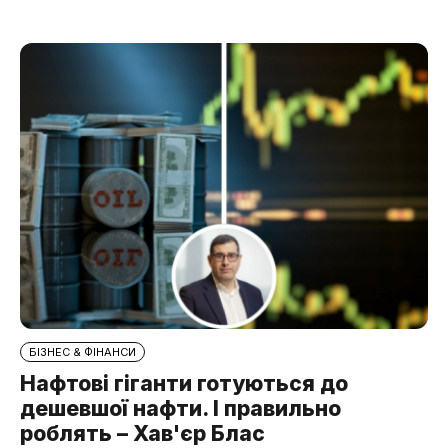
БІЗНЕС & ФІНАНСИ
Нафтові гіганти готуються до
дешевшої нафти. І правильно
роблять – Хав'єр Блас