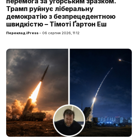
перемога за угорським зразком.
Трамп руйнує ліберальну
демократію з безпрецедентною
швидкістю – Тімоті Ґартон Еш
Переклад iPress
– 06 серпня 2026, 11:12