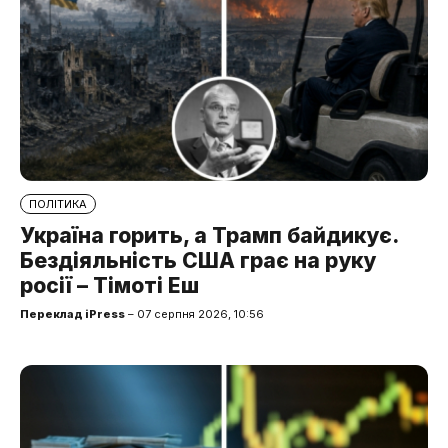
ПОЛІТИКА
Україна горить, а Трамп байдикує.
Бездіяльність США грає на руку
росії – Тімоті Еш
Переклад iPress
– 07 серпня 2026, 10:56