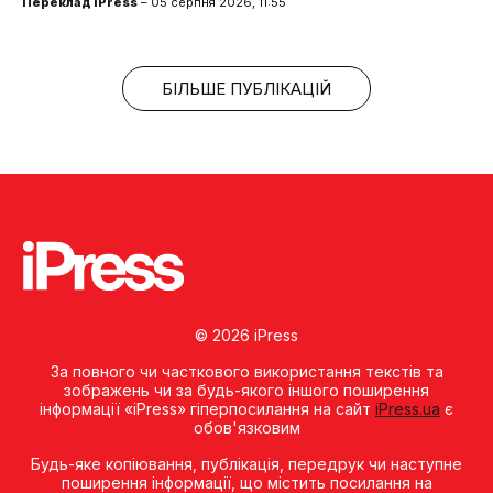
Переклад iPress
– 05 серпня 2026, 11:55
БІЛЬШЕ ПУБЛІКАЦІЙ
© 2026 iPress
За повного чи часткового використання текстів та
зображень чи за будь-якого іншого поширення
інформації «iPress» гіперпосилання на сайт
iPress.ua
є
обов'язковим
Будь-яке копiювання, публiкацiя, передрук чи наступне
поширення iнформацiї, що мiстить посилання на