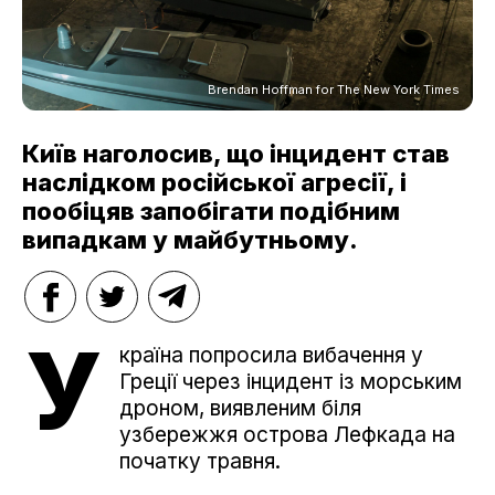
Brendan Hoffman for The New York Times
Київ наголосив, що інцидент став
наслідком російської агресії, і
пообіцяв запобігати подібним
випадкам у майбутньому.
У
країна попросила вибачення у
Греції через інцидент із морським
дроном, виявленим біля
узбережжя острова Лефкада на
початку травня.