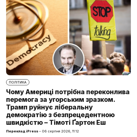
ПОЛІТИКА
Чому Америці потрібна переконлива
перемога за угорським зразком.
Трамп руйнує ліберальну
демократію з безпрецедентною
швидкістю – Тімоті Ґартон Еш
Переклад iPress
– 06 серпня 2026, 11:12