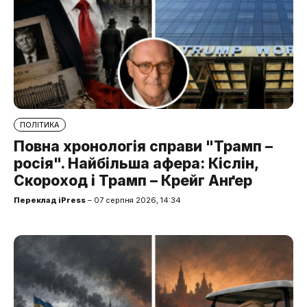
ПОЛІТИКА
Повна хронологія справи "Трамп –
росія". Найбільша афера: Кіслін,
Скороход і Трамп – Крейг Анґер
Переклад iPress
– 07 серпня 2026, 14:34