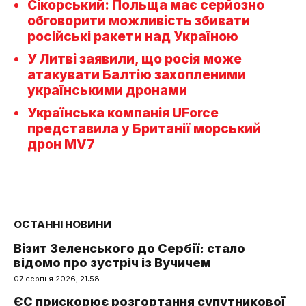
Сікорський: Польща має серйозно
обговорити можливість збивати
російські ракети над Україною
У Литві заявили, що росія може
атакувати Балтію захопленими
українськими дронами
Українська компанія UForce
представила у Британії морський
дрон MV7
ОСТАННІ НОВИНИ
Візит Зеленського до Сербії: стало
відомо про зустріч із Вучичем
07 серпня 2026, 21:58
ЄС прискорює розгортання супутникової