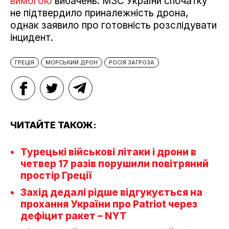
вимогою
вибачень. МЗС України спочатку
не підтвердило приналежність дрона,
однак заявило про готовність розслідувати
інцидент.
ГРЕЦІЯ
МОРСЬКИЙ ДРОН
РОСІЯ ЗАГРОЗА
ЧИТАЙТЕ ТАКОЖ:
Турецькі військові літаки і дрони в
четвер 17 разів порушили повітряний
простір Греції
Захід дедалі рідше відгукується на
прохання України про Patriot через
дефіцит ракет – NYT