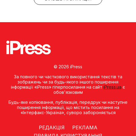
© 2026 iPress
За повного чи часткового використання текстів та
зображень чи за будь-якого іншого поширення
інформації «iPress» гіперпосилання на сайт
iPress.ua
є
обов'язковим
Будь-яке копiювання, публiкацiя, передрук чи наступне
поширення iнформацiї, що мiстить посилання на
«Iнтерфакс-Україна», суворо забороняється
РЕДАКЦІЯ
РЕКЛАМА
ПРАВИЛА КОРИСТУВАННЯ