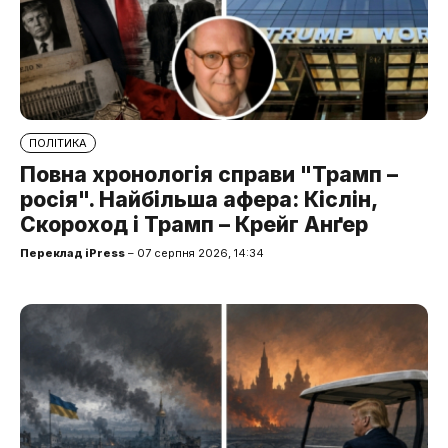
ПОЛІТИКА
Повна хронологія справи "Трамп –
росія". Найбільша афера: Кіслін,
Скороход і Трамп – Крейг Анґер
Переклад iPress
– 07 серпня 2026, 14:34