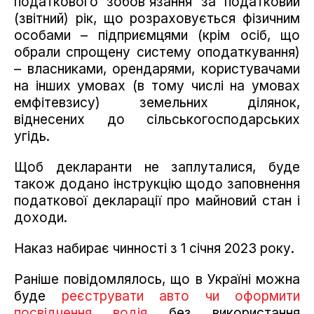
податкового зобов'язання за податковий
(звітний) рік, що розраховується фізичним
особами – підприємцями (крім осіб, що
обрали спрощену систему оподаткування)
– власниками, орендарями, користувачами
на інших умовах (в тому числі на умовах
емфітевзису) земельних ділянок,
віднесених до сільськогосподарських
угідь.
Щоб декларанти не заплуталися, буде
також додано інструкцію щодо заповнення
податкової декларації про майновий стан і
доходи.
Наказ набирає чинності з 1 січня 2023 року.
Раніше повідомлялось, що в Україні можна
буде
реєструвати авто чи оформити
посвідчення водія
без використання