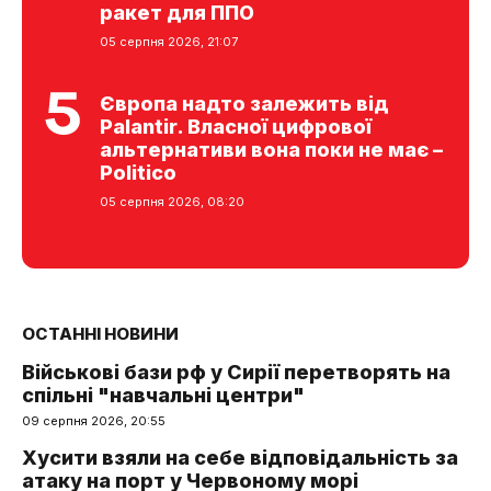
ракет для ППО
05 серпня 2026, 21:07
Європа надто залежить від
Palantir. Власної цифрової
альтернативи вона поки не має –
Politico
05 серпня 2026, 08:20
ОСТАННІ НОВИНИ
Військові бази рф у Сирії перетворять на
спільні "навчальні центри"
09 серпня 2026, 20:55
Хусити взяли на себе відповідальність за
атаку на порт у Червоному морі