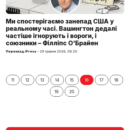
Ми спостерігаємо занепад США у
реальному часі. Вашингтон дедалі
частіше ігнорують і вороги, і
союзники – Філліпс О'Брайен
Переклад iPress
– 29 травня 2026, 08:20
11
12
13
14
15
16
17
18
19
20