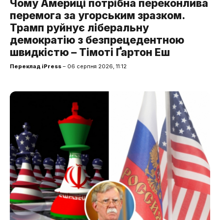
Чому Америці потрібна переконлива
перемога за угорським зразком.
Трамп руйнує ліберальну
демократію з безпрецедентною
швидкістю – Тімоті Ґартон Еш
Переклад iPress
– 06 серпня 2026, 11:12