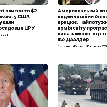
ті злитки та $2
Американський сп
вкою: у США
ведення війни біль
ували
працює. Найпотуж
осадовця ЦРУ
армія світу програє
сила замінює страт
 09:33
Іво Даалдер
Переклад iPress
– 28 травня 2026