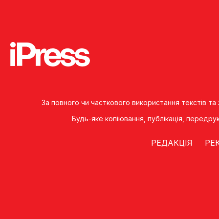
За повного чи часткового використання текстів та
Будь-яке копiювання, публiкацiя, передру
РЕДАКЦІЯ
РЕ