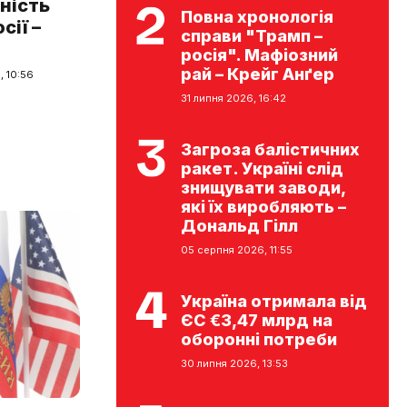
ність
Повна хронологія
сії –
справи "Трамп –
росія". Мафіозний
рай – Крейг Анґер
, 10:56
31 липня 2026, 16:42
Загроза балістичних
ракет. Україні слід
знищувати заводи,
які їх виробляють –
Дональд Гілл
05 серпня 2026, 11:55
Україна отримала від
ЄС €3,47 млрд на
оборонні потреби
30 липня 2026, 13:53