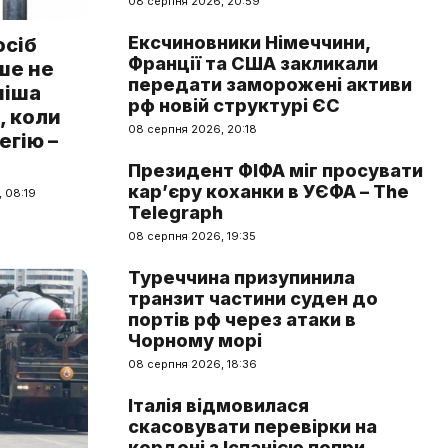
08 серпня 2026, 20:59
Ексчиновники Німеччини,
осіб
Франції та США закликали
ше не
передати заморожені активи
ніша
рф новій структурі ЄС
, коли
08 серпня 2026, 20:18
егію –
Президент ФІФА міг просувати
кар’єру коханки в УЄФА – The
, 08:19
Telegraph
08 серпня 2026, 19:35
Туреччина призупинила
транзит частини суден до
портів рф через атаки в
Чорному морі
08 серпня 2026, 18:36
Італія відмовилася
скасовувати перевірки на
кордоні з Іспанією попри