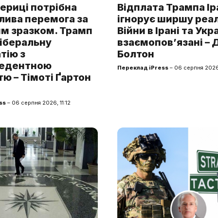
ериці потрібна
Відплата Трампа Ір
лива перемога за
ігнорує ширшу реал
им зразком. Трамп
Війни в Ірані та Укра
ліберальну
взаємопов’язані –
тію з
Болтон
едентною
Переклад iPress
– 06 серпня 2026
ю – Тімоті Ґартон
ss
– 06 серпня 2026, 11:12