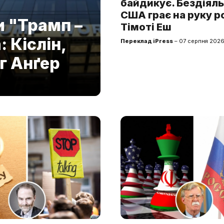
байдикує. Бездіяль
США грає на руку ро
и "Трамп –
Тімоті Еш
 Кіслін,
Переклад iPress
– 07 серпня 2026
г Анґер