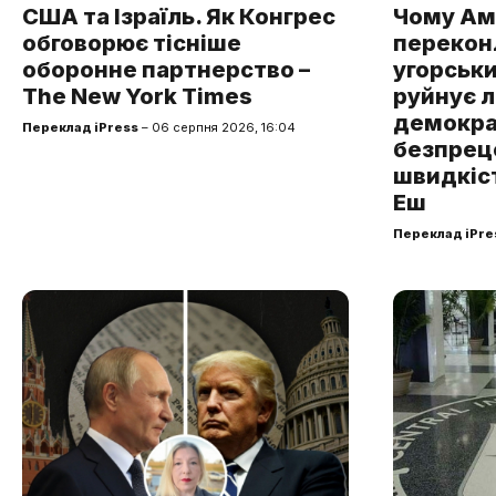
США та Ізраїль. Як Конгрес
Чому Ам
обговорює тісніше
перекон
оборонне партнерство –
угорськ
The New York Times
руйнує 
демокра
Переклад iPress
– 06 серпня 2026, 16:04
безпрец
швидкіст
Еш
Переклад iPre