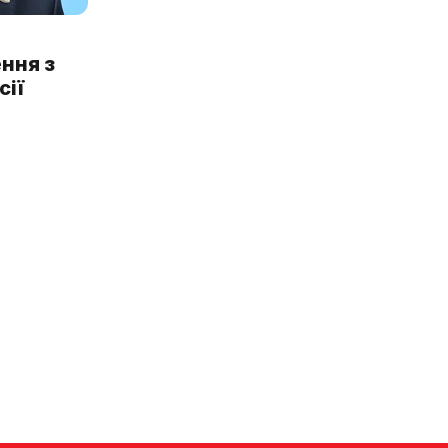
ння з
сії