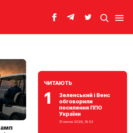
ЧИТАЮТЬ
Зеленський і Венс
обговорили
посилення ППО
України
31 липня 2026, 18:53
рамп