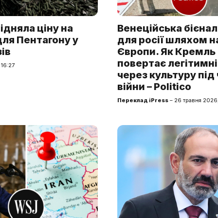
ідняла ціну на
Венеційська бієнал
 для Пентагону у
для росії шляхом н
зів
Європи. Як Кремль
повертає легітимн
 16:27
через культуру під
війни – Politico
Переклад iPress
– 26 травня 2026