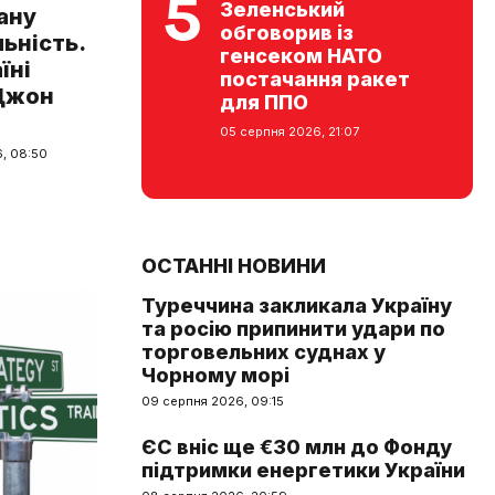
Зеленський
ану
обговорив із
ьність.
генсеком НАТО
їні
постачання ракет
 Джон
для ППО
05 серпня 2026, 21:07
, 08:50
ОСТАННІ НОВИНИ
Туреччина закликала Україну
та росію припинити удари по
торговельних суднах у
Чорному морі
09 серпня 2026, 09:15
ЄС вніс ще €30 млн до Фонду
підтримки енергетики України