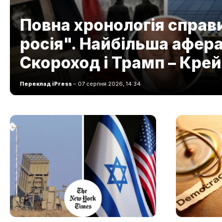
Повна хронологія справ
росія". Найбільша афера:
Скороход і Трамп – Крей
Переклад iPress
– 07 серпня 2026, 14:34