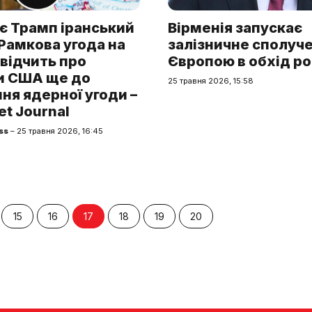
є Трамп іранський
Вірменія запускає
Рамкова угода на
залізничне сполуче
свідчить про
Європою в обхід ро
и США ще до
25 травня 2026, 15:58
ня ядерної угоди –
et Journal
ss
– 25 травня 2026, 16:45
15
16
17
18
19
20