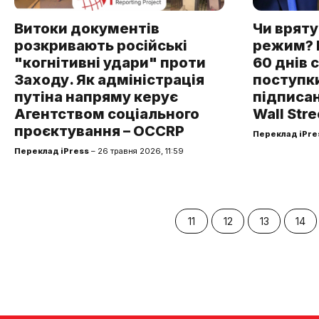
Витоки документів
Чи вряту
розкривають російські
режим? 
"когнітивні удари" проти
60 днів 
Заходу. Як адміністрація
поступк
путіна напряму керує
підписан
Агентством соціального
Wall Stre
проєктування – OCCRP
Переклад iPre
Переклад iPress
– 26 травня 2026, 11:59
11
12
13
14