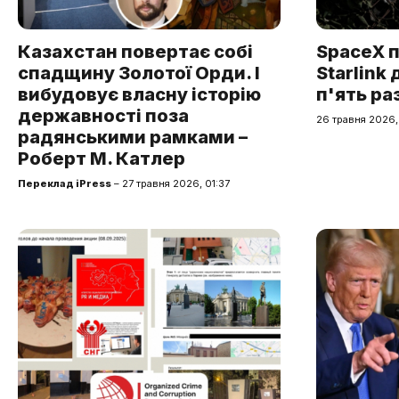
Казахстан повертає собі
SpaceX п
спадщину Золотої Орди. І
Starlink
вибудовує власну історію
п'ять ра
державності поза
26 травня 2026,
радянськими рамками –
Роберт М. Катлер
Переклад iPress
– 27 травня 2026, 01:37