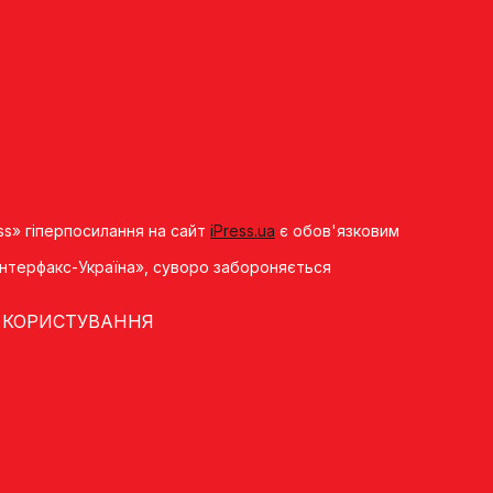
ss» гіперпосилання на сайт
iPress.ua
є обов'язковим
«Iнтерфакс-Україна», суворо забороняється
 КОРИСТУВАННЯ