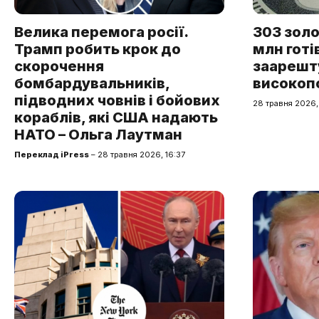
Велика перемога росії.
303 золо
Трамп робить крок до
млн готі
скорочення
заарешт
бомбардувальників,
високоп
підводних човнів і бойових
28 травня 2026,
кораблів, які США надають
НАТО – Ольга Лаутман
Переклад iPress
– 28 травня 2026, 16:37