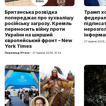
Британська розвідка
Трамп х
попереджає про зухвалішу
федерал
російську загрозу. Кремль
підписат
переносить війну проти
нерозго
України на ширший
інформац
європейський фронт – New
27 травня 2026, 
York Times
Переклад iPress
– 27 травня 2026, 15:54