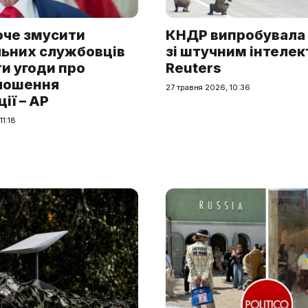
оче змусити
КНДР випробувала
ьних службовців
зі штучним інтелек
и угоди про
Reuters
лошення
27 травня 2026, 10:36
ії – AP
11:18