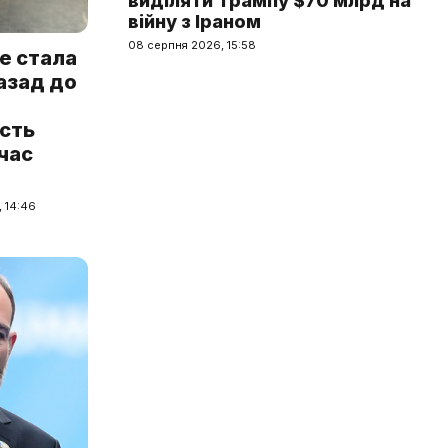
виділяти Трампу $70 млрд на
війну з Іраном
08 серпня 2026, 15:58
е стала
азад до
ість
 час
, 14:46