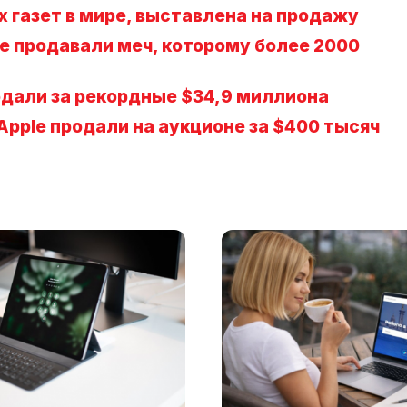
ших газет в мире, выставлена на продажу
е продавали меч, которому более 2000
дали за рекордные $34,9 миллиона
pple продали на аукционе за $400 тысяч