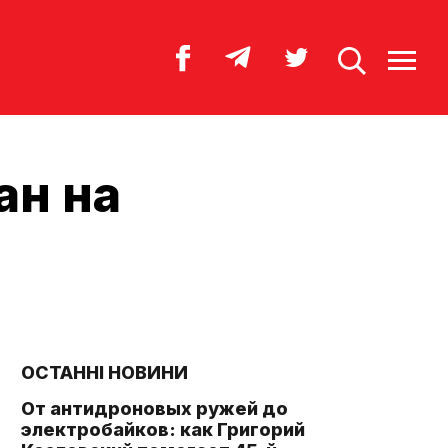
ан на
ОСТАННІ НОВИНИ
От антидроновых ружей до
электробайков: как Григорий