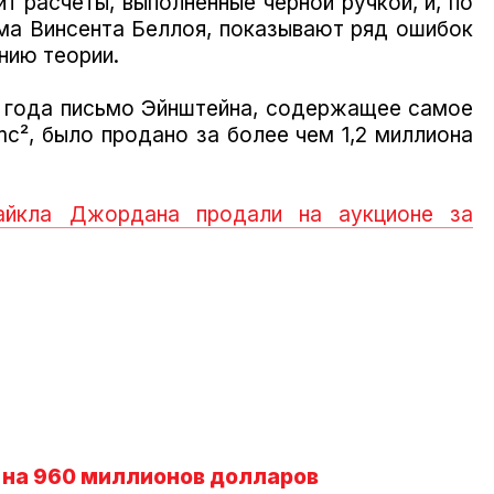
 расчеты, выполненные черной ручкой, и, по
ма Винсента Беллоя, показывают ряд ошибок
нию теории.
о года письмо Эйнштейна, содержащее самое
mc², было продано за более чем 1,2 миллиона
йкла Джордана продали на аукционе за
 на 960 миллионов долларов