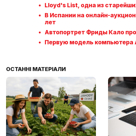
Lloyd's List, одна из старей
В Испании на онлайн-аукцион
лет
Автопортрет Фриды Кало про
Первую модель компьютера A
ОСТАННІ МАТЕРІАЛИ