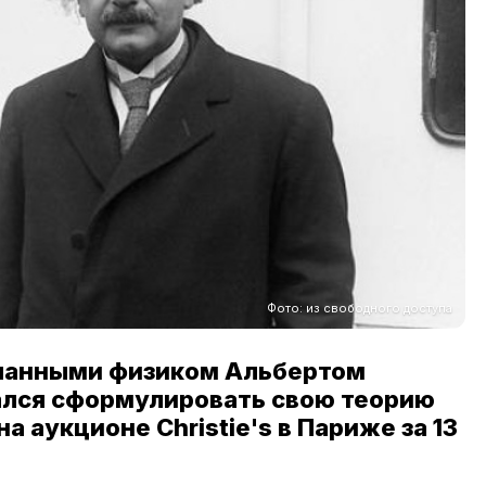
Фото: из свободного доступа
еланными физиком Альбертом
ался сформулировать свою теорию
а аукционе Christie's в Париже за 13