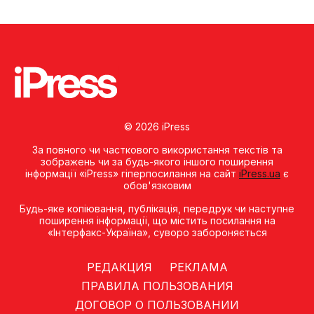
© 2026 iPress
За повного чи часткового використання текстів та
зображень чи за будь-якого іншого поширення
інформації «iPress» гіперпосилання на сайт
iPress.ua
є
обов'язковим
Будь-яке копiювання, публiкацiя, передрук чи наступне
поширення iнформацiї, що мiстить посилання на
«Iнтерфакс-Україна», суворо забороняється
РЕДАКЦИЯ
РЕКЛАМА
ПРАВИЛА ПОЛЬЗОВАНИЯ
ДОГОВОР О ПОЛЬЗОВАНИИ