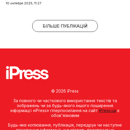
10 октября 2025, 11:27
БІЛЬШЕ ПУБЛІКАЦІЙ
© 2026 iPress
За повного чи часткового використання текстів та
зображень чи за будь-якого іншого поширення
інформації «iPress» гіперпосилання на сайт
iPress.ua
є
обов'язковим
Будь-яке копiювання, публiкацiя, передрук чи наступне
поширення iнформацiї, що мiстить посилання на