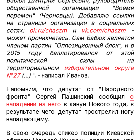
Бабюк Дмитрий Сергеевич, руководитель
общественной организации "Время
перемен" (Черновцы). Добавляю ссылки
на страницы организации в социальных
сетях:
ok.ru/chaszm
и
vk.com/chaszm
-
может проникнетесь. Сам Бабюк является
членом партии "Оппозиционный блок", и в
2015 году баллотировался от этой
политической силы на
территориальном
избирательном округе
№27
(...)
", - написал Иванов.
Напомним, что д
епутат от "Народного
фронта" Сергей Пашинский сообщил
о
нападении на него
в канун Нового года, в
результате чего депутат прострелил ногу
нападающему.
В свою очередь спикер полиции Киевской