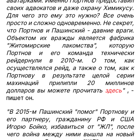
аватарками. Именно Портнов предоставил
своих адвокатов и даже охрану Химикусу.
Для чего это ему это нужно? Все очень
просто и сложно одновременно. Не секрет,
что Портнов и Пашинский - давние враги.
Объектом их вражды является фабрика
"Житомирские лакомства", которую
Портнов и его команда технически
рейдернули в 2010-м. О том, как
осуществлялся рейд, а также о том, как к
Портнову в результате целой серии
махинаций прилипли 20 миллинов
долларов вы можете прочитать
здесь
"
, -
пишет он.
"В 2015-м Пашинский "помог" Портнову и
его партнеру, гражданину РФ и США
Игорю Бойко, избавиться от "ЖЛ", после
чего война между ними вышла на новый