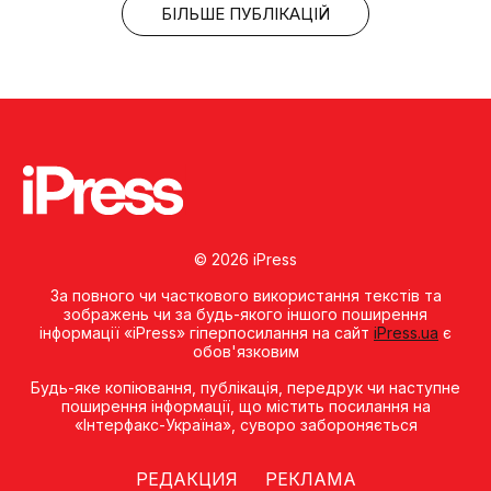
БІЛЬШЕ ПУБЛІКАЦІЙ
© 2026 iPress
За повного чи часткового використання текстів та
зображень чи за будь-якого іншого поширення
інформації «iPress» гіперпосилання на сайт
iPress.ua
є
обов'язковим
Будь-яке копiювання, публiкацiя, передрук чи наступне
поширення iнформацiї, що мiстить посилання на
«Iнтерфакс-Україна», суворо забороняється
РЕДАКЦИЯ
РЕКЛАМА