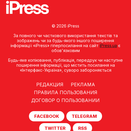
© 2026 iPress
За повного чи часткового використання текстів та
зображень чи за будь-якого іншого поширення
інформації «iPress» гіперпосилання на сайт
iPress.ua
є
обов'язковим
Будь-яке копiювання, публiкацiя, передрук чи наступне
поширення iнформацiї, що мiстить посилання на
«Iнтерфакс-Україна», суворо забороняється
РЕДАКЦИЯ
РЕКЛАМА
ПРАВИЛА ПОЛЬЗОВАНИЯ
ДОГОВОР О ПОЛЬЗОВАНИИ
FACEBOOK
TELEGRAM
TWITTER
RSS