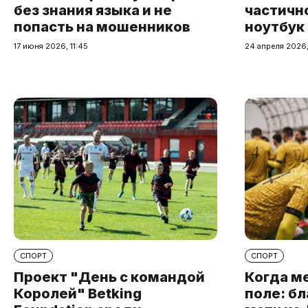
без знания языка и не
частичн
попасть на мошенников
ноутбук
17 июня 2026, 11:45
24 апреля 2026,
СПОРТ
СПОРТ
Проект "День с командой
Когда м
Королей" Betking
поле: б