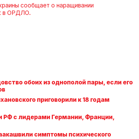
краины сообщает о наращивании
к в ОРДЛО.
овство обоих из однополой пары, если его
ов
хановского приговорили к 18 годам
и РФ с лидерами Германии, Франции,
аакашвили симптомы психического