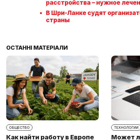
расстройства – нужное лече
В Шри-Ланке судят организат
страны
ОСТАННІ МАТЕРІАЛИ
ОБЩЕСТВО
ТЕХНОЛОГИИ
Как найти работу в Европе
Может л