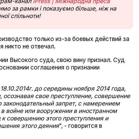
еграм-канал
iPress | Міжнародна преса
мо за рамки і показуємо більше, ніж на
ної спільноти!
оизводство только из-за боевых действий за
я никто не отвечал.
нии Высокого суда, свою вину признал. Суд
основании соглашения о признании
 18.10.2014г. до середины ноября 2014 года,
, осознавая свое преступление, совершение
го законодательный запрет, с намерением
 в войне или вооружении в иностранном
 к совершению этого преступления и
ршения этого деяния
", - говорится в