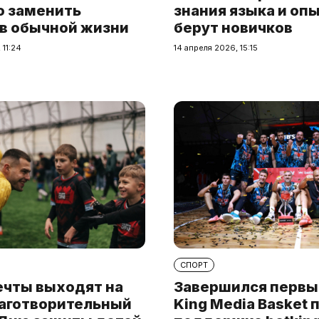
о заменить
знания языка и опы
 в обычной жизни
берут новичков
 11:24
14 апреля 2026, 15:15
СПОРТ
ечты выходят на
Завершился первы
лаготворительный
King Media Basket 