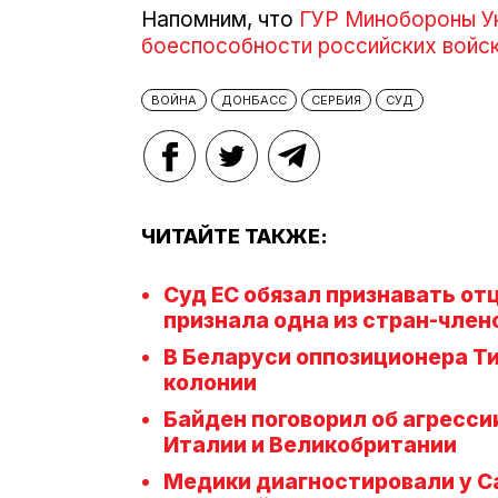
Напомним, что
ГУР Минобороны У
боеспособности российских войс
ВОЙНА
ДОНБАСС
СЕРБИЯ
СУД
ЧИТАЙТЕ ТАКЖЕ:
Суд ЕС обязал признавать отц
признала одна из стран-член
В Беларуси оппозиционера Ти
колонии
Байден поговорил об агресси
Италии и Великобритании
Медики диагностировали у С