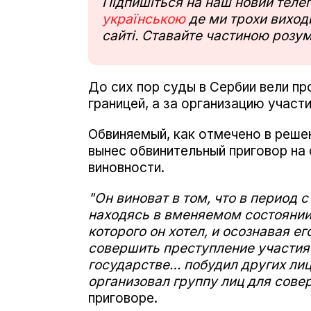
Підпишіться на наш новий тел
українською
де ми трохи виходи
сайті. Ставайте частиною розум
До сих пор суды в Сербии вели пр
границей, а за организацию участи
Обвиняемый, как отмечено в реше
вынес обвинительный приговор на 
виновности.
"Он виноват в том, что в период с
находясь в вменяемом состоянии
которого он хотел, и осознавая е
совершить преступление участия
государстве… побудил других лиц
организовал группу лиц для сове
приговоре.