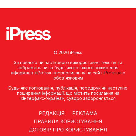
© 2026 iPress
За повного чи часткового використання текстів та
зображень чи за будь-якого іншого поширення
інформації «iPress» гіперпосилання на сайт
iPress.ua
є
обов'язковим
Будь-яке копiювання, публiкацiя, передрук чи наступне
поширення iнформацiї, що мiстить посилання на
«Iнтерфакс-Україна», суворо забороняється
РЕДАКЦІЯ
РЕКЛАМА
ПРАВИЛА КОРИСТУВАННЯ
ДОГОВІР ПРО КОРИСТУВАННЯ