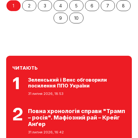
1
2
3
4
5
6
7
8
9
10
ЧИТАЮТЬ
Зеленський і Венс обговорили
посилення ППО України
31 липня 2026, 18:53
Повна хронологія справи "Трамп
– росія". Мафіозний рай – Крейг
Анґер
31 липня 2026, 16:42