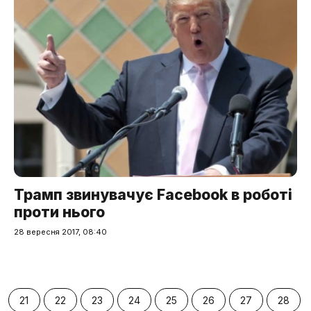
Трамп звинувачує Facebook в роботі
проти нього
28 вересня 2017, 08:40
21
22
23
24
25
26
27
28