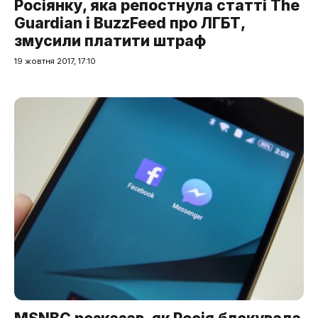
Росіянку, яка репостнула статті The
Guardian і BuzzFeed про ЛГБТ,
змусили платити штраф
19 жовтня 2017, 17:10