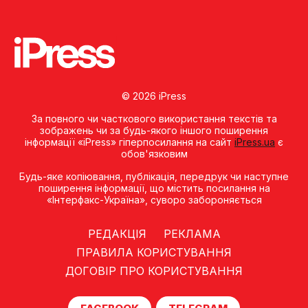
© 2026 iPress
За повного чи часткового використання текстів та
зображень чи за будь-якого іншого поширення
інформації «iPress» гіперпосилання на сайт
iPress.ua
є
обов'язковим
Будь-яке копiювання, публiкацiя, передрук чи наступне
поширення iнформацiї, що мiстить посилання на
«Iнтерфакс-Україна», суворо забороняється
РЕДАКЦІЯ
РЕКЛАМА
ПРАВИЛА КОРИСТУВАННЯ
ДОГОВІР ПРО КОРИСТУВАННЯ