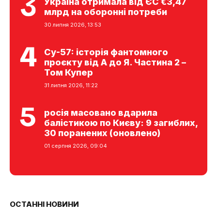
Україна отримала від ЄС €3,47
млрд на оборонні потреби
30 липня 2026, 13:53
Су-57: історія фантомного
проєкту від А до Я. Частина 2 –
Том Купер
31 липня 2026, 11:22
росія масовано вдарила
балістикою по Києву: 9 загиблих,
30 поранених (оновлено)
01 серпня 2026, 09:04
ОСТАННІ НОВИНИ