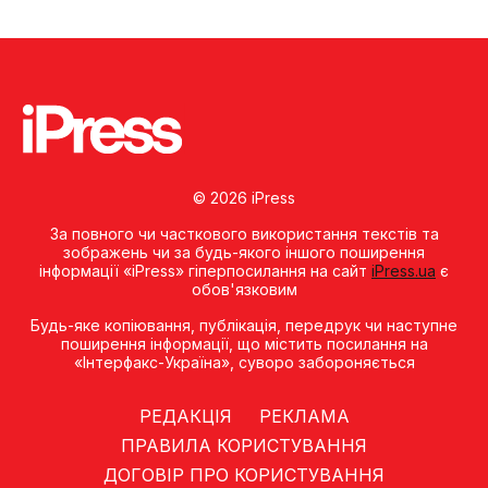
© 2026 iPress
За повного чи часткового використання текстів та
зображень чи за будь-якого іншого поширення
інформації «iPress» гіперпосилання на сайт
iPress.ua
є
обов'язковим
Будь-яке копiювання, публiкацiя, передрук чи наступне
поширення iнформацiї, що мiстить посилання на
«Iнтерфакс-Україна», суворо забороняється
РЕДАКЦІЯ
РЕКЛАМА
ПРАВИЛА КОРИСТУВАННЯ
ДОГОВІР ПРО КОРИСТУВАННЯ