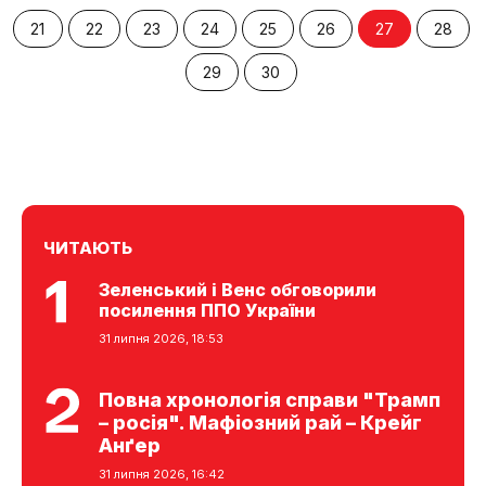
21
22
23
24
25
26
27
28
29
30
ЧИТАЮТЬ
Зеленський і Венс обговорили
посилення ППО України
31 липня 2026, 18:53
Повна хронологія справи "Трамп
– росія". Мафіозний рай – Крейг
Анґер
31 липня 2026, 16:42