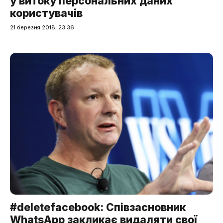
у витоку персональних даних
користувачів
21 березня 2018, 23:36
#deletefacebook: Співзасновник
WhatsApp закликає видаляти свої