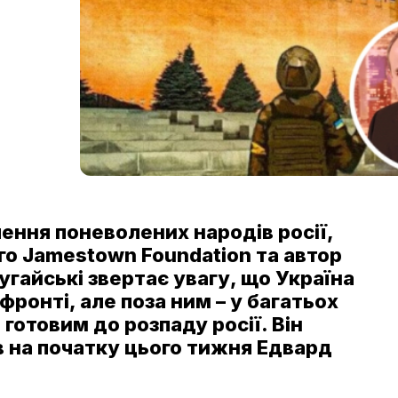
ення поневолених народів росії,
го Jamestown Foundation та автор
угайські звертає увагу, що Україна
 фронті, але поза ним – у багатьох
 готовим до розпаду росії. Він
в на початку цього тижня Едвард