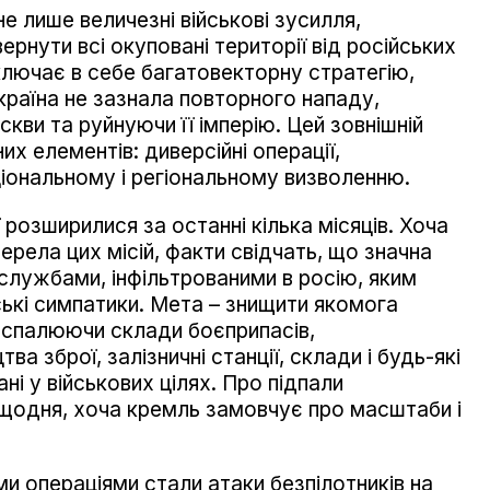
не лише величезні військові зусилля,
вернути всі окуповані території від російських
включає в себе багатовекторну стратегію,
країна не зазнала повторного нападу,
кви та руйнуючи її імперію. Цей зовнішній
х елементів: диверсійні операції,
ціональному і регіональному визволенню.
ї розширилися за останні кілька місяців. Хоча
рела цих місій, факти свідчать, що значна
службами, інфільтрованими в росію, яким
ькі симпатики. Мета – знищити якомога
, спалюючи склади боєприпасів,
а зброї, залізничні станції, склади і будь-які
ні у військових цілях. Про підпали
 щодня, хоча кремль замовчує про масштаби і
 операціями стали атаки безпілотників на