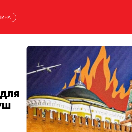
ІЙНА
 для
уш