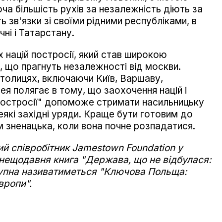
оча більшість рухів за незалежність діють за
зв'язки зі своїми рідними республіками, в
чні і Татарстану.
х націй постросії, який став широкою
 що прагнуть незалежності від москви.
толицях, включаючи Київ, Варшаву,
ея полягає в тому, що заохочення націй і
 "постросії" допоможе стримати насильницьку
які західні уряди. Краще бути готовим до
м зненацька, коли вона почне розпадатися.
ий співробітник
Jamestown
Foundation
у
 нещодавня книга "Держава, що не відбулася:
ступна називатиметься "Ключова Польща:
вропи".