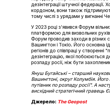
дезінтеграції штучної федерації. Х
кордоном, вони також підтримують 
тому числі з урядами у вигнанні Че
У 2023 році з'явився Форум вільни
платформою для визвольних рухів,
Форум проводив заходи в різних с
Вашингтон і Токіо. Його основна ід
регіонів до співпраці у створенні
дезінтеграцію, якої побоюються де
розпаду росії, ніж бути захоплени
Януш Бугайські – старший науков
Вашингтоні, округ Колумбія. Його
п
утівник по розпаду росії". А на
висхідний стратегічний гравець Є
Джерело:
The Geopost