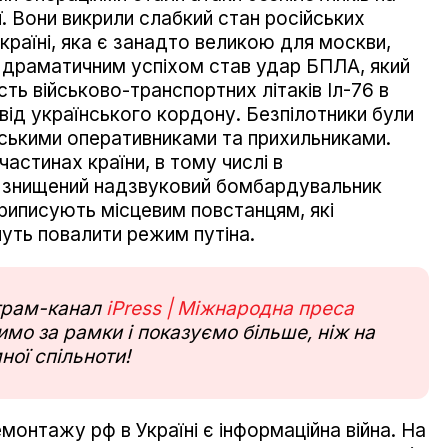
ї. Вони викрили слабкий стан російських
країні, яка є занадто великою для москви,
 драматичним успіхом став удар БПЛА, який
ь військово-транспортних літаків Іл-76 в
від українського кордону. Безпілотники були
їнськими оперативниками та прихильниками.
частинах країни, в тому числі в
 знищений надзвуковий бомбардувальник
риписують місцевим повстанцям, які
нуть повалити режим путіна.
еграм-канал
iPress | Міжнародна преса
мо за рамки і показуємо більше, ніж на
ної спільноти!
нтажу рф в Україні є інформаційна війна. На