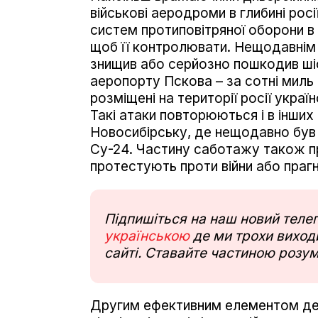
військові аеродроми в глибині росі
систем протиповітряної оборони в 
щоб її контролювати. Нещодавнім
знищив або серйозно пошкодив шіст
аеропорту Пскова – за сотні миль 
розміщені на території росії укра
Такі атаки повторюються і в інших 
Новосибірську, де нещодавно був
Су-24. Частину саботажу також п
протестують проти війни або праг
Підпишіться на наш новий тел
українською
де ми трохи виходи
сайті. Ставайте частиною розум
Другим ефективним елементом демо