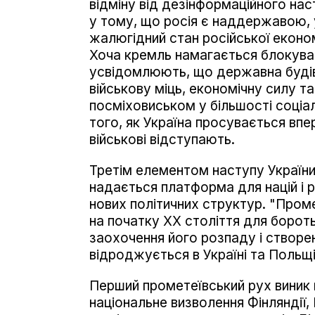
відміну від дезінформаційного нас
у тому, що росія є наддержавою, 
жалюгідний стан російської економ
Хоча кремль намагається блокуват
усвідомлюють, що державна будівл
військову міць, економічну силу т
посміховиськом у більшості соціа
того, як Україна просувається впер
військові відступають.
Третім елементом наступу України
надається платформа для націй і ре
нових політичних структур. "Проме
на початку ХХ століття для борот
заохочення його розпаду і створе
відроджується в Україні та Польщі
Перший прометеївський рух виник п
національне визволення Фінляндії, 