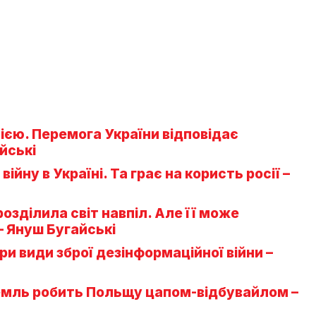
сією. Перемога України відповідає
йські
йну в Україні. Та грає на користь росії –
розділила світ навпіл. Але її може
– Януш Бугайські
и види зброї дезінформаційної війни –
ремль робить Польщу цапом-відбувайлом –