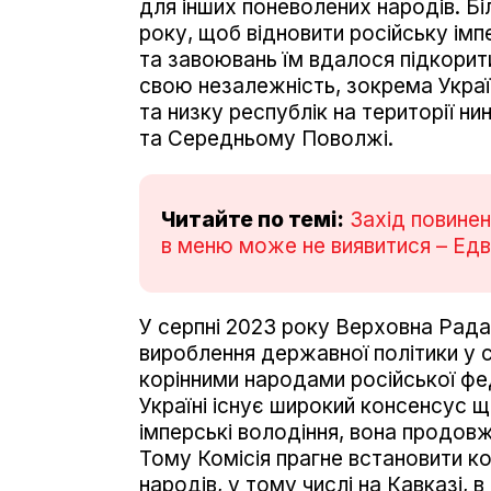
для інших поневолених народів. Бі
року, щоб відновити російську імпе
та завоювань їм вдалося підкорит
свою незалежність, зокрема Украї
та низку республік на території ни
та Середньому Поволжі.
Читайте по темі:
Захід повинен
в меню може не виявитися – Ед
У серпні 2023 року Верховна Рада
вироблення державної політики у 
корінними народами російської фед
Україні існує широкий консенсус щ
імперські володіння, вона продовж
Тому Комісія прагне встановити к
народів, у тому числі на Кавказі,