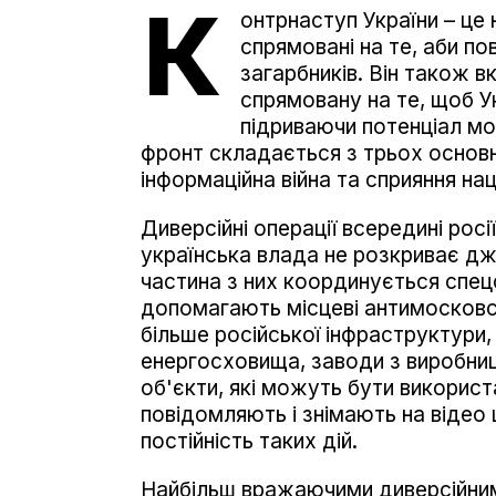
К
онтрнаступ України – це 
спрямовані на те, аби по
загарбників. Він також 
спрямовану на те, щоб У
підриваючи потенціал мос
фронт складається з трьох основни
інформаційна війна та сприяння на
Диверсійні операції всередині росі
українська влада не розкриває дже
частина з них координується спец
допомагають місцеві антимосковс
більше російської інфраструктури
енергосховища, заводи з виробництв
об'єкти, які можуть бути використа
повідомляють і знімають на відео
постійність таких дій.
Найбільш вражаючими диверсійними