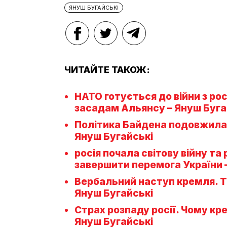
ЯНУШ БУГАЙСЬКІ
ЧИТАЙТЕ ТАКОЖ:
НАТО готується до війни з ро
засадам Альянсу – Януш Буга
Політика Байдена подовжила ві
Януш Бугайські
росія почала світову війну та 
завершити перемога України 
Вербальний наступ кремля. Тр
Януш Бугайські
Страх розпаду росії. Чому к
Януш Бугайські