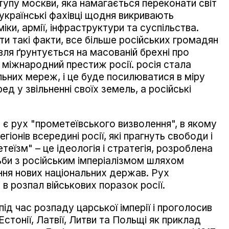
тупу москви, яка намагається переконати світ
українські фахівці щодня викривають
іки, армії, інфраструктури та суспільства.
и такі факти, все більше російських громадян
я ґрунтується на масованій брехні про
а міжнародний престиж росії. росія стала
льних мереж, і це буде посилюватися в міру
ед у звільненні своїх земель, а російські
 є рух "прометеївського визволення", в якому
гіонів всередині росії, які прагнуть свободи і
теїзм" – це ідеологія і стратегія, розроблена
ьби з російським імперіалізмом шляхом
ння нових національних держав. Рух
 в розпал військових поразок росії.
ід час розпаду царської імперії і проголосив
Естонії, Латвії, Литви та Польщі як приклад