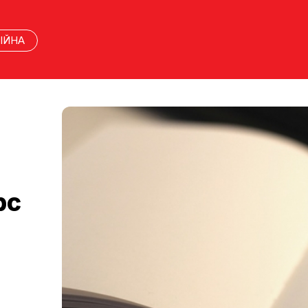
ІЙНА
рс