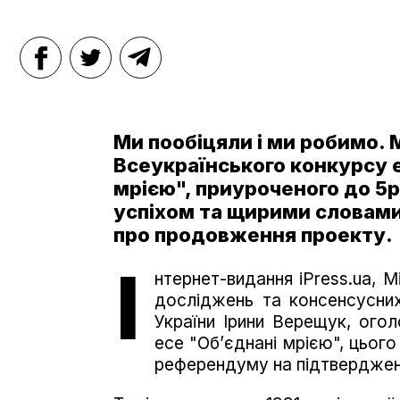
Ми пообіцяли і ми робимо. 
Всеукраїнського конкурсу е
мрією", приуроченого до 5р
успіхом та щирими словами 
про продовження проекту.
І
нтернет-видання iPress.ua,
досліджень та консенсусних
України Ірини Верещук, ого
есе "Об’єднані мрією", цього
референдуму на підтверджен