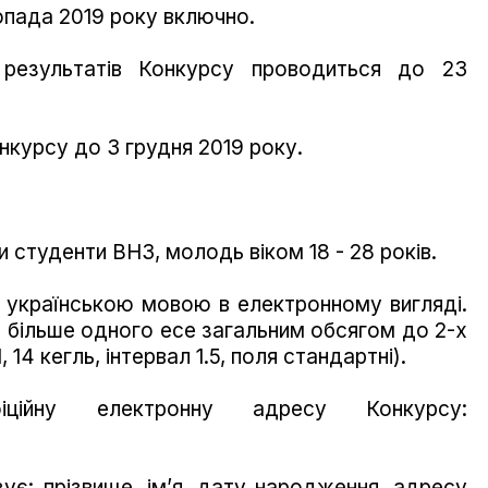
топада 2019 року включно.
 результатів Конкурсу проводиться до 23
курсу до 3 грудня 2019 року.
ти студенти ВНЗ, молодь віком 18 - 28 років.
е українською мовою в електронному вигляді.
 більше одного есе загальним обсягом до 2-х
14 кегль, інтервал 1.5, поля стандартні).
ційну електронну адресу Конкурсу:
ує: прізвище, ім’я, дату народження, адресу