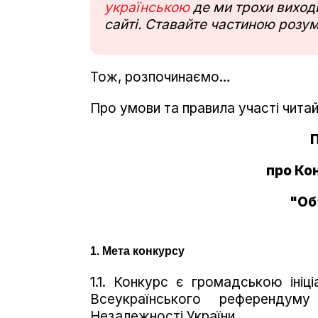
українською
де ми трохи виходи
сайті. Ставайте частиною розум
Тож, розпочинаємо…
Про умови та правила участі чита
про Ко
"Об
1. Мета конкурсу
1.1. Конкурс є громадською ініц
Всеукраїнського референдум
Незалежності України.