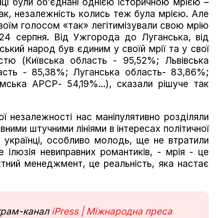
їнці були об’єднані однією історичною мрією –
ак, незалежність колись теж була мрією. Але
 своїм голосом «так» легітимізували свою мрію
24 серпня. Від Ужгорода до Луганська, від
ський народ був єдиним у своїй мрії та у свої
стю (Київська область - 95,52%; Львівська
асть - 85,38%; Луганська область- 83,86%;
ська АРСР- 54,19%...), сказали рішуче так
ої незалежності нас маніпулятивно розділяли
вними штучними лініями в інтересах політичної
о українці, особливо молодь, ще не втратили
 ілюзія невиправних романтиків, - мрія - це
тний менеджмент, це реальність, яка настає
еграм-канал
iPress | Міжнародна преса