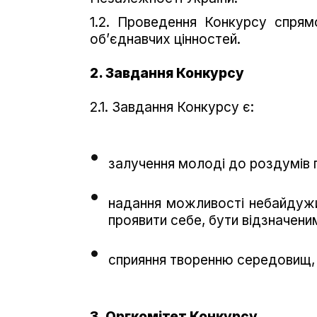
1.2.
Проведення Конкурсу спрямо
об’єднавчих цінностей.
2. Завдання Конкурсу
2.1. Завдання Конкурсу є:
залучення молоді до роздумів 
надання можливості небайдуж
проявити себе, бути відзначени
сприяння творенню середовищ, 
3. Оргкомітет Конкурсу