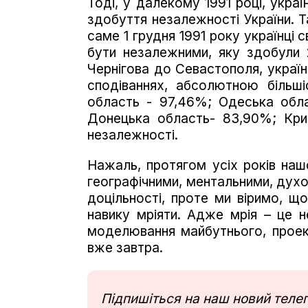
Тоді, у далекому 1991 році, укра
здобуття незалежності України. Т
саме 1 грудня 1991 року українці
бути незалежними, яку здобули 
Чернігова до Севастополя, україн
сподіваннях, абсолютною більші
область - 97,46%; Одеська обл
Донецька область- 83,90%; Крим
незалежності.
Нажаль, протягом усіх років наш
географічними, ментальними, духо
доцільності, проте ми віримо, щ
навику мріяти. Адже мрія – це не
моделювання майбутнього, проек
вже завтра.
Підпишіться на наш новий тел