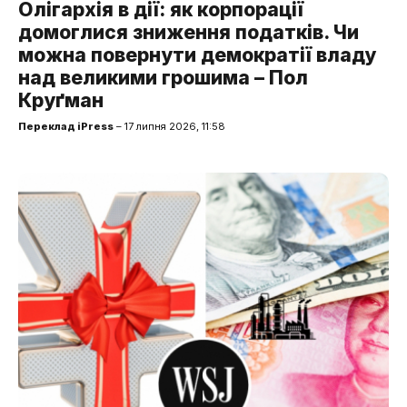
Олігархія в дії: як корпорації
домоглися зниження податків. Чи
можна повернути демократії владу
над великими грошима – Пол
Круґман
Переклад iPress
– 17 липня 2026, 11:58