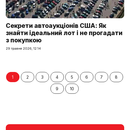
Секрети автоаукціонів США: Як
знайти ідеальний лот і не прогадати
з покупкою
29 травня 2026, 12:14
1
2
3
4
5
6
7
8
9
10