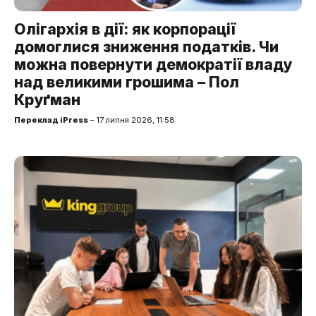
Олігархія в дії: як корпорації
домоглися зниження податків. Чи
можна повернути демократії владу
над великими грошима – Пол
Круґман
Переклад iPress
– 17 липня 2026, 11:58