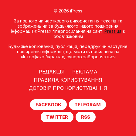
© 2026 iPress
За повного чи часткового використання текстів та
зображень чи за будь-якого іншого поширення
інформації «iPress» гіперпосилання на сайт
iPress.ua
є
обов'язковим
Будь-яке копiювання, публiкацiя, передрук чи наступне
поширення iнформацiї, що мiстить посилання на
«Iнтерфакс-Україна», суворо забороняється
РЕДАКЦІЯ
РЕКЛАМА
ПРАВИЛА КОРИСТУВАННЯ
ДОГОВІР ПРО КОРИСТУВАННЯ
FACEBOOK
TELEGRAM
TWITTER
RSS