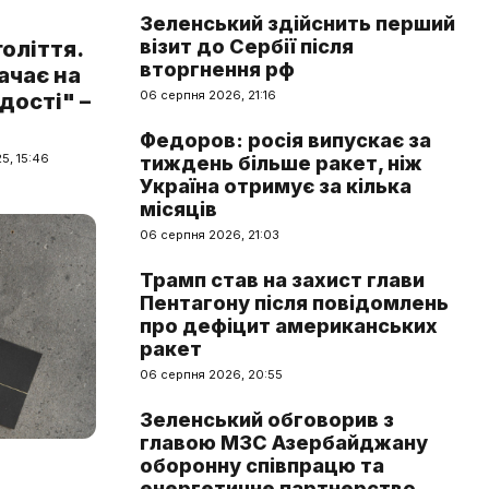
Зеленський здійснить перший
візит до Сербії після
оліття.
вторгнення рф
ачає на
06 серпня 2026, 21:16
дості" –
Федоров: росія випускає за
5, 15:46
тиждень більше ракет, ніж
Україна отримує за кілька
місяців
06 серпня 2026, 21:03
Трамп став на захист глави
Пентагону після повідомлень
про дефіцит американських
ракет
06 серпня 2026, 20:55
Зеленський обговорив з
главою МЗС Азербайджану
оборонну співпрацю та
енергетичне партнерство