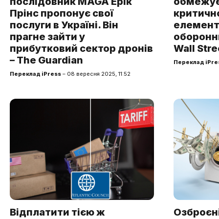
послідовник MAGA Ерік
обмежує
Прінс пропонує свої
критичн
послуги в Україні. Він
елемент
прагне зайти у
оборонн
прибутковий сектор дронів
Wall Stre
– The Guardian
Переклад iPre
Переклад iPress
– 08 вересня 2025, 11:52
Відплатити тією ж
Озброєн