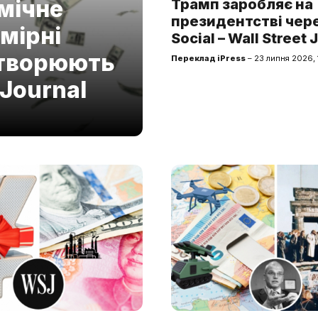
мічне
Трамп заробляє на
президентстві чере
мірні
Social – Wall Street 
 створюють
Переклад iPress
– 23 липня 2026, 
 Journal