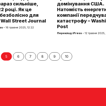
 зараз сильніше,
домінування США.
2 році. Як це
Натомість енергет
безболісно для
компанії передчув
Wall Street Journal
катастрофу – Wash
Post
ss
– 16 травня 2025, 12:22
Переклад iPress
– 12 травня 2025,
5
6
7
8
9
10