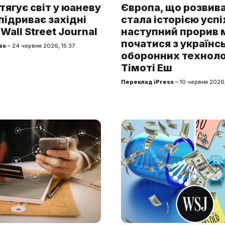
тягує світ у юаневу
Європа, що розвив
 підриває західні
стала історією успіх
 Wall Street Journal
наступний прорив
початися з українс
ss
– 24 червня 2026, 15:37
оборонних технолог
Тімоті Еш
Переклад iPress
– 10 червня 2026,