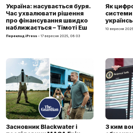
Україна: насувається буря.
Як цифро
Час ухвалювати рішення
системи
про фінансування швидко
українсь
наближається – Тімоті Еш
10 вересня 2025
Переклад iPress
– 17 вересня 2025, 08:03
Засновник Blackwater і
З ким в