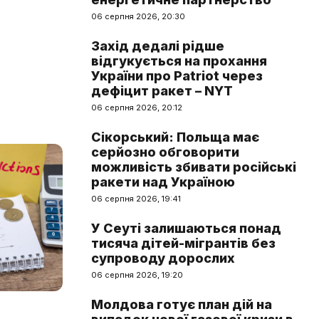
06 серпня 2026, 20:30
Захід дедалі рідше
відгукується на прохання
України про Patriot через
дефіцит ракет – NYT
06 серпня 2026, 20:12
Сікорський: Польща має
серйозно обговорити
можливість збивати російські
ракети над Україною
06 серпня 2026, 19:41
У Сеуті залишаються понад
тисяча дітей-мігрантів без
супроводу дорослих
06 серпня 2026, 19:20
Молдова готує план дій на