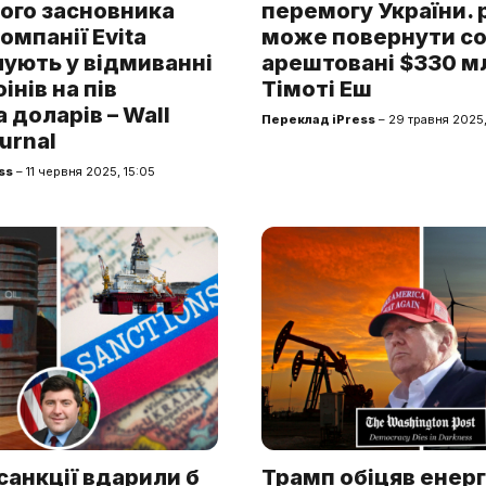
ого засновника
перемогу України. 
омпанії Evita
може повернути со
ують у відмиванні
арештовані $330 м
інів на пів
Тімоті Еш
 доларів – Wall
Переклад iPress
– 29 травня 2025,
urnal
ss
– 11 червня 2025, 15:05
санкції вдарили б
Трамп обіцяв енер