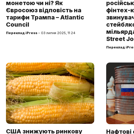
монетою чи ні? Як
російськ
Євросоюз відповість на
фінтех-к
тарифи Трампа – Atlantic
звинувач
Council
стейблко
мільярда
Переклад iPress
– 03 липня 2025, 11:24
Street Jo
Переклад iPre
США знижують ринкову
Нафтові 