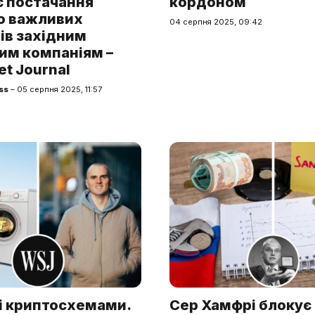
 постачання
кордоном
о важливих
04 серпня 2025, 09:42
ів західним
им компаніям –
et Journal
ss
– 05 серпня 2025, 11:57
і криптосхемами.
Сер Хамфрі блокує