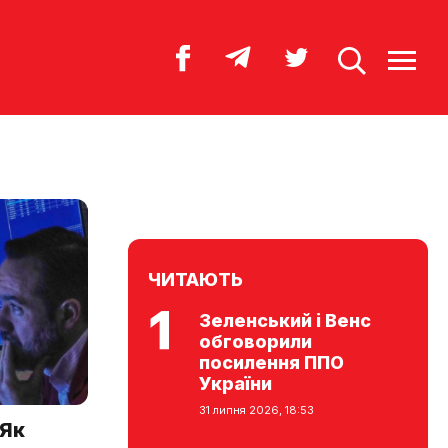
ЧИТАЮТЬ
Зеленський і Венс
обговорили
посилення ППО
України
31 липня 2026, 18:53
 Як