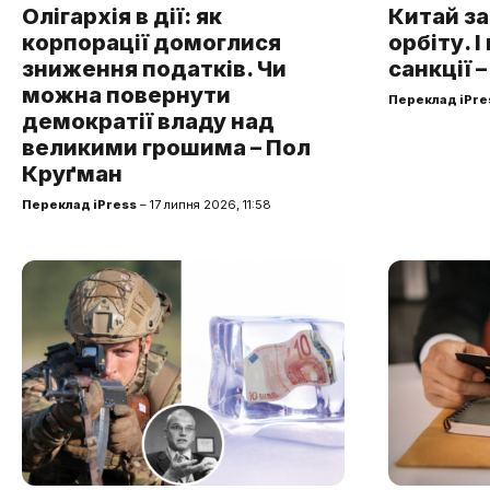
Олігархія в дії: як
Китай за
корпорації домоглися
орбіту. І
зниження податків. Чи
санкції –
можна повернути
Переклад iPre
демократії владу над
великими грошима – Пол
Круґман
Переклад iPress
– 17 липня 2026, 11:58