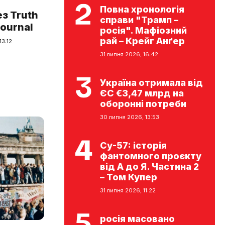
Повна хронологія
з Truth
справи "Трамп –
Journal
росія". Мафіозний
рай – Крейг Анґер
13:12
31 липня 2026, 16:42
Україна отримала від
ЄС €3,47 млрд на
оборонні потреби
30 липня 2026, 13:53
Су-57: історія
фантомного проєкту
від А до Я. Частина 2
– Том Купер
31 липня 2026, 11:22
росія масовано