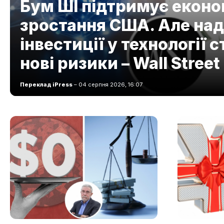
Бум ШІ підтримує еконо
зростання США. Але над
інвестиції у технології
нові ризики – Wall Street
Переклад iPress
– 04 серпня 2026, 16:07