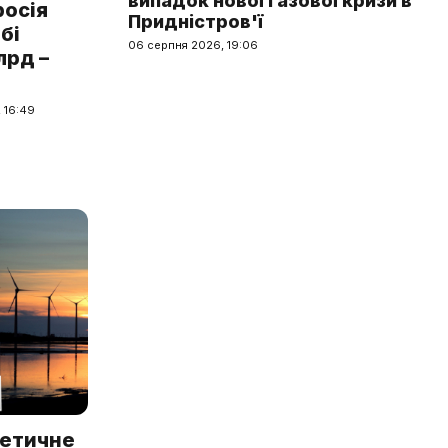
випадок нової газової кризи в
росія
Придністров'ї
бі
06 серпня 2026, 19:06
лрд –
 16:49
гетичне