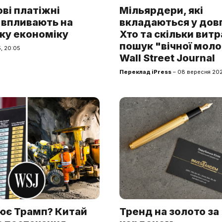
ві платіжні
Мільярдери, які
 впливають на
вкладаються у довг
ку економіку
Хто та скільки витр
пошук "вічної моло
, 20:05
Wall Street Journal
Переклад iPress
– 08 вересня 202
оює Трамп? Китай
Тренд на золото за