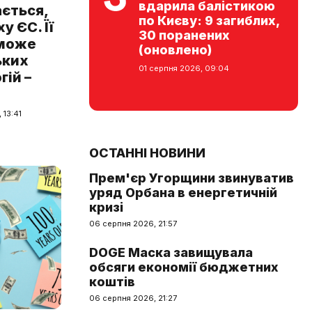
вдарила балістикою
ається,
по Києву: 9 загиблих,
у ЄС. Її
30 поранених
 може
(оновлено)
ьких
01 серпня 2026, 09:04
ій –
 13:41
ОСТАННІ НОВИНИ
Прем'єр Угорщини звинуватив
уряд Орбана в енергетичній
кризі
06 серпня 2026, 21:57
DOGE Маска завищувала
обсяги економії бюджетних
коштів
06 серпня 2026, 21:27