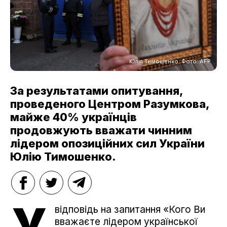
Юлія Тимошенко. Фото: AFP
За результатами опитування,
проведеного Центром Разумкова,
майже 40% українців
продовжують вважати чинним
лідером опозиційних сил України
Юлію Тимошенко.
У
відповідь на запитання «Кого Ви
вважаєте лідером української