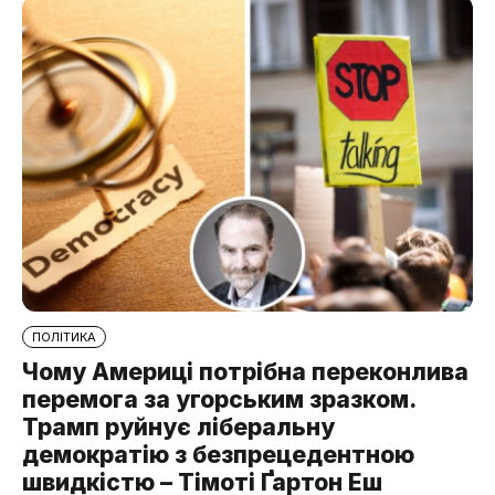
ПОЛІТИКА
Чому Америці потрібна переконлива
перемога за угорським зразком.
Трамп руйнує ліберальну
демократію з безпрецедентною
швидкістю – Тімоті Ґартон Еш