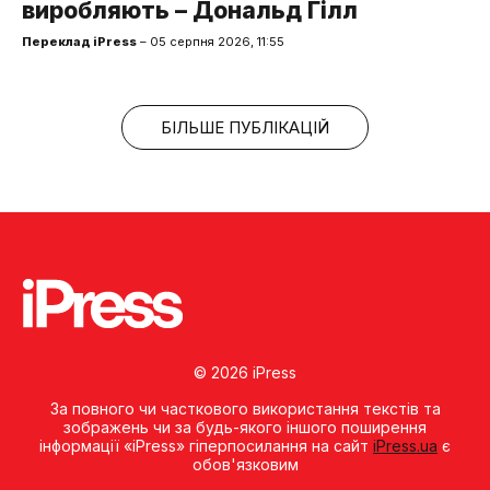
виробляють – Дональд Гілл
Переклад iPress
– 05 серпня 2026, 11:55
БІЛЬШЕ ПУБЛІКАЦІЙ
© 2026 iPress
За повного чи часткового використання текстів та
зображень чи за будь-якого іншого поширення
інформації «iPress» гіперпосилання на сайт
iPress.ua
є
обов'язковим