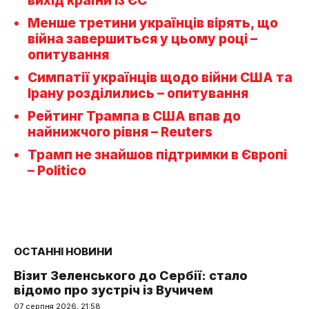
вихід країни із ЄС
Менше третини українців вірять, що
війна завершиться у цьому році –
опитування
Симпатії українців щодо війни США та
Ірану розділились – опитування
Рейтинг Трампа в США впав до
найнижчого рівня – Reuters
Трамп не знайшов підтримки в Європі
– Politico
ОСТАННІ НОВИНИ
Візит Зеленського до Сербії: стало
відомо про зустріч із Вучичем
07 серпня 2026, 21:58