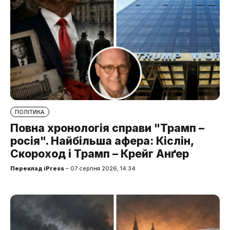
ПОЛІТИКА
Повна хронологія справи "Трамп –
росія". Найбільша афера: Кіслін,
Скороход і Трамп – Крейг Анґер
Переклад iPress
– 07 серпня 2026, 14:34