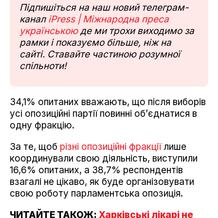
Підпишіться на наш новий телеграм-
канал
iPress | Міжнародна преса
українською
де ми трохи виходимо за
рамки і показуємо більше, ніж на
сайті. Ставайте частиною розумної
спільноти!
34,1% опитаних вважають, що після виборів
усі опозиційні партії повинні об’єднатися в
одну фракцію.
За те, щоб
різні опозиційні фракції
лише
координували свою діяльність, виступили
16,6% опитаних, а 38,7% респондентів
взагалі не цікаво, як буде організовувати
свою роботу парламентська опозиція.
ЧИТАЙТЕ ТАКОЖ:
Харківські лікарі не